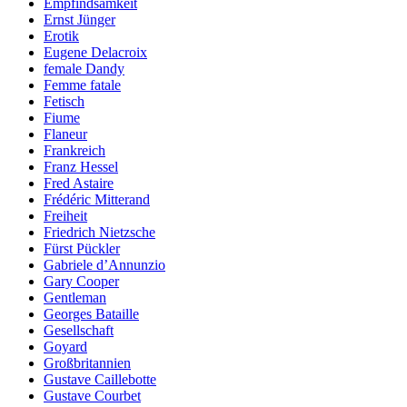
Empfindsamkeit
Ernst Jünger
Erotik
Eugene Delacroix
female Dandy
Femme fatale
Fetisch
Fiume
Flaneur
Frankreich
Franz Hessel
Fred Astaire
Frédéric Mitterand
Freiheit
Friedrich Nietzsche
Fürst Pückler
Gabriele d’Annunzio
Gary Cooper
Gentleman
Georges Bataille
Gesellschaft
Goyard
Großbritannien
Gustave Caillebotte
Gustave Courbet