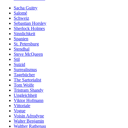
Sacha Guitry
Salomé
Schweiz
Sebastian Horsley
Sherlock Holmes
Sinnlichkeit
Spanien
St. Petersburg
Stendhal
Steve McQueen
Stil
Suizid
Surrealismus
Tagebücher
The Sartorialist
Tom Wolfe
Tristram Shandy
Ungleichheit
Viktor Hofmann
Vittoriale
Vogue
Voisin Aérodyne
Walter Benjamin
Walther Rathenau