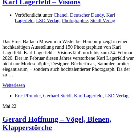
Karl Lagerfeld – Visions
Veröffentlicht unter
Chanel
,
Deutscher Dandy
,
Karl
Lagerfeld
,
LSD Verlag
,
Photographie
,
Steidl Verlag
Das Ernst Barlach Museum in Wedel bei Hamburg zeigt in einer
hochkarätigen Ausstellung rund 150 Photographien von Karl
Lagerfeld. Karl Lagerfeld – Visions läuft noch bis zum 24. Februar
2020. Der im Februar diesen Jahres verstorbene Karl Lagerfeld war
nicht nur Modeschöpfer, Designer, Bücherfreak, Sammler, arbiter
elegantiarum, – sondern auch hochtalentierter Photograph. Da der
zu …
Weiterlesen
Eric Pfrunder
,
Gerhard Steidl
,
Karl Lagerfeld
,
LSD Verlag
Mai
22
Gerard Hoffnung – Vögel, Bienen,
Klapperstörche