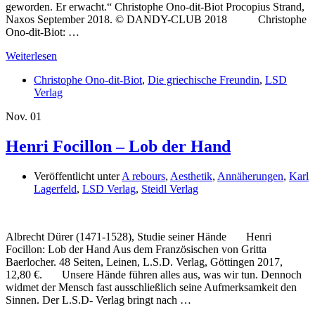
geworden. Er erwacht.“ Christophe Ono-dit-Biot Procopius Strand,
Naxos September 2018. © DANDY-CLUB 2018 Christophe
Ono-dit-Biot: …
Weiterlesen
Christophe Ono-dit-Biot
,
Die griechische Freundin
,
LSD
Verlag
Nov.
01
Henri Focillon – Lob der Hand
Veröffentlicht unter
A rebours
,
Aesthetik
,
Annäherungen
,
Karl
Lagerfeld
,
LSD Verlag
,
Steidl Verlag
Albrecht Dürer (1471-1528), Studie seiner Hände Henri
Focillon: Lob der Hand Aus dem Französischen von Gritta
Baerlocher. 48 Seiten, Leinen, L.S.D. Verlag, Göttingen 2017,
12,80 €. Unsere Hände führen alles aus, was wir tun. Dennoch
widmet der Mensch fast ausschließlich seine Aufmerksamkeit den
Sinnen. Der L.S.D- Verlag bringt nach …