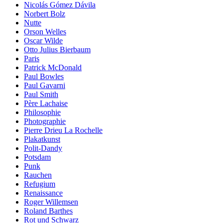
Nicolás Gómez Dávila
Norbert Bolz
Nutte
Orson Welles
Oscar Wilde
Otto Julius Bierbaum
Paris
Patrick McDonald
Paul Bowles
Paul Gavarni
Paul Smith
Père Lachaise
Philosophie
Photographie
Pierre Drieu La Rochelle
Plakatkunst
Polit-Dandy
Potsdam
Punk
Rauchen
Refugium
Renaissance
Roger Willemsen
Roland Barthes
Rot und Schwarz