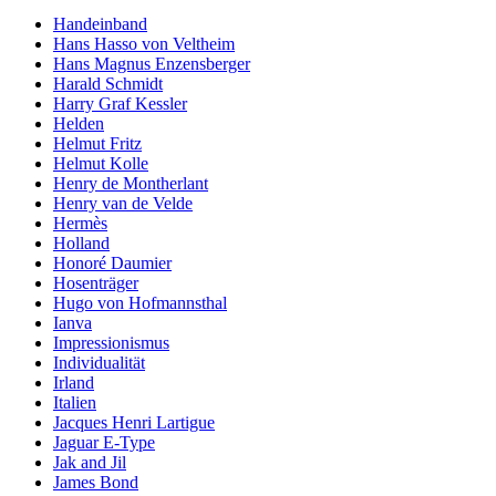
Handeinband
Hans Hasso von Veltheim
Hans Magnus Enzensberger
Harald Schmidt
Harry Graf Kessler
Helden
Helmut Fritz
Helmut Kolle
Henry de Montherlant
Henry van de Velde
Hermès
Holland
Honoré Daumier
Hosenträger
Hugo von Hofmannsthal
Ianva
Impressionismus
Individualität
Irland
Italien
Jacques Henri Lartigue
Jaguar E-Type
Jak and Jil
James Bond