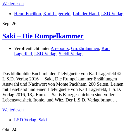
Weiterlesen
Henri Focillon
,
Karl Lagerfeld
,
Lob der Hand
,
LSD Verlag
Sep.
26
Saki – Die Rumpelkammer
Veröffentlicht unter
A rebours
,
Großbritannien
,
Karl
Lagerfeld
,
LSD Verlag
,
Steidl Verlag
Das bibliophile Buch mit der Titelvignette von Karl Lagerfeld ©
L.S.D. Verlag 2016 Saki, Die Rumpelkammer Erzählungen
Auswahl und Nachwort von Monte Packham. 200 Seiten, Leinen
mit Leseband und einer Titelvignette von Karl Lagerfeld, L.S.D.
Verlag 2016, 18,- Euro. Sakis Kurzgeschichten sind voller
Lebensweisheit, Ironie, und Witz. Der L.S.D. Verlag bringt …
Weiterlesen
LSD Verlag
,
Saki
Okt.
24