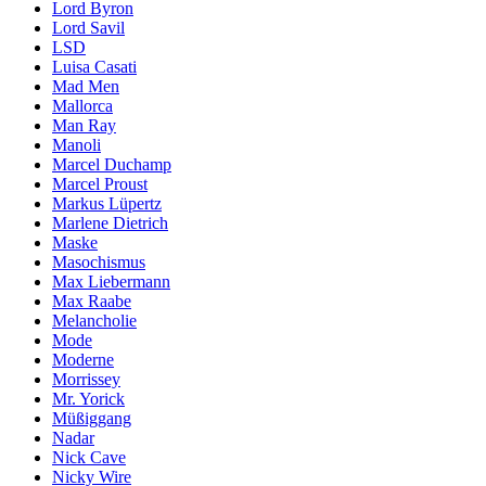
Lord Byron
Lord Savil
LSD
Luisa Casati
Mad Men
Mallorca
Man Ray
Manoli
Marcel Duchamp
Marcel Proust
Markus Lüpertz
Marlene Dietrich
Maske
Masochismus
Max Liebermann
Max Raabe
Melancholie
Mode
Moderne
Morrissey
Mr. Yorick
Müßiggang
Nadar
Nick Cave
Nicky Wire