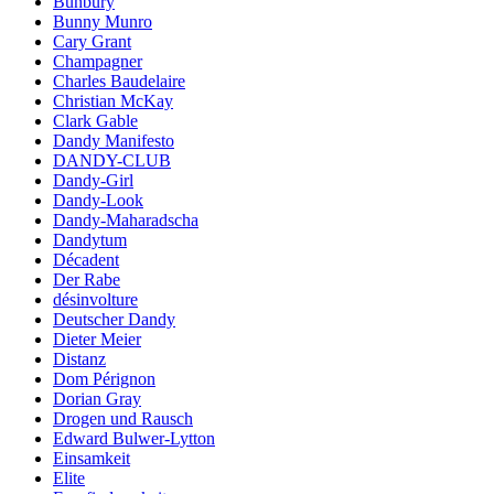
Bunbury
Bunny Munro
Cary Grant
Champagner
Charles Baudelaire
Christian McKay
Clark Gable
Dandy Manifesto
DANDY-CLUB
Dandy-Girl
Dandy-Look
Dandy-Maharadscha
Dandytum
Décadent
Der Rabe
désinvolture
Deutscher Dandy
Dieter Meier
Distanz
Dom Pérignon
Dorian Gray
Drogen und Rausch
Edward Bulwer-Lytton
Einsamkeit
Elite