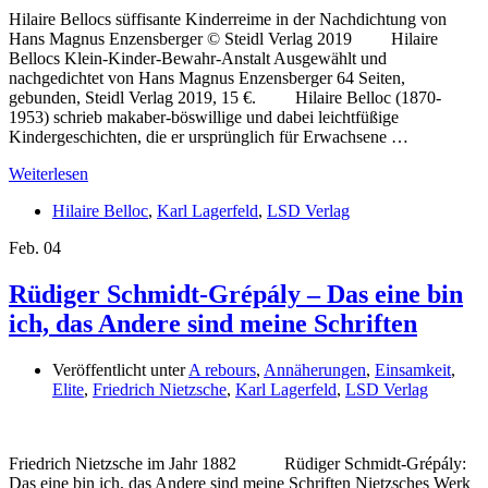
Hilaire Bellocs süffisante Kinderreime in der Nachdichtung von
Hans Magnus Enzensberger © Steidl Verlag 2019 Hilaire
Bellocs Klein-Kinder-Bewahr-Anstalt Ausgewählt und
nachgedichtet von Hans Magnus Enzensberger 64 Seiten,
gebunden, Steidl Verlag 2019, 15 €. Hilaire Belloc (1870-
1953) schrieb makaber-böswillige und dabei leichtfüßige
Kindergeschichten, die er ursprünglich für Erwachsene …
Weiterlesen
Hilaire Belloc
,
Karl Lagerfeld
,
LSD Verlag
Feb.
04
Rüdiger Schmidt-Grépály – Das eine bin
ich, das Andere sind meine Schriften
Veröffentlicht unter
A rebours
,
Annäherungen
,
Einsamkeit
,
Elite
,
Friedrich Nietzsche
,
Karl Lagerfeld
,
LSD Verlag
Friedrich Nietzsche im Jahr 1882 Rüdiger Schmidt-Grépály:
Das eine bin ich, das Andere sind meine Schriften Nietzsches Werk