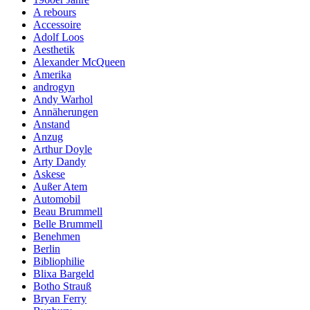
A rebours
Accessoire
Adolf Loos
Aesthetik
Alexander McQueen
Amerika
androgyn
Andy Warhol
Annäherungen
Anstand
Anzug
Arthur Doyle
Arty Dandy
Askese
Außer Atem
Automobil
Beau Brummell
Belle Brummell
Benehmen
Berlin
Bibliophilie
Blixa Bargeld
Botho Strauß
Bryan Ferry