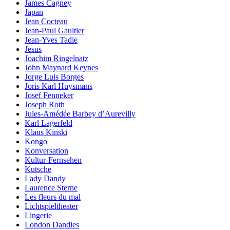
James Cagney
Japan
Jean Cocteau
Jean-Paul Gaultier
Jean-Yves Tadie
Jesus
Joachim Ringelnatz
John Maynard Keynes
Jorge Luis Borges
Joris Karl Huysmans
Josef Fenneker
Joseph Roth
Jules-Amédée Barbey d’Aurevilly
Karl Lagerfeld
Klaus Kinski
Kongo
Konversation
Kultur-Fernsehen
Kutsche
Lady Dandy
Laurence Sterne
Les fleurs du mal
Lichtspieltheater
Lingerie
London Dandies