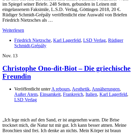
im Spiegel seiner Briefe. 248 Seiten, gebunden in Leinen mit
eingelassenem Faksimile, L.S.D. Verlag, Göttingen 2018, 20 €.
Rüdiger Schmidt-Grépály veröffentlicht eine Auswahl von Briefen
Friedrich Nietzsches als …
Weiterlesen
Friedrich Nietzsche
,
Karl Lagerfeld
,
LSD Verlag
,
Rüdiger
Schmidt-Grépály
Nov.
13
Christophe Ono-dit-Biot – Die griechische
Freundin
Veröffentlicht unter
A rebours
,
Aesthetik
,
Annäherungen
,
Außer Atem
,
Einsamkeit
,
Frankreich
,
Italien
,
Karl Lagerfeld
,
LSD Verlag
„Ich lege mich auf den Sand, er ist angenehm warm. Die Brise
trocknet mich, die Natur tut mir gut. Ich kann besser atmen. Meine
Bronchien sind frei. Ich denke an nichts. Mein Körper ist braun