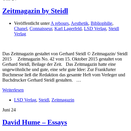
Zeitmagazin by Steidl
Veröffentlicht unter
A rebours
,
Aesthetik
,
Bibliophilie
,
Chanel
,
Connaisseur
,
Karl Lagerfeld
,
LSD Verlag
,
Steidl
Verlag
Das Zeitmagazin gestaltet von Gerhard Steidl © Zeitmagazin/ Steidl
2015 Zeitmagazin No. 42 vom 15. Oktober 2015 gestaltet von
Gerhard Steidl, Beilage der Zeit. Das Zeitmagazin hatte eine
ungewöhnliche und gute, eine sehr gute Idee: Zur Frankfurter
Buchmesse ließ die Redaktion das gesamte Heft vom Verleger und
Buchdrucker Gerhard Steidl gestalten. …
Weiterlesen
LSD Verlag
,
Steidl
,
Zeitmagazin
Juni
24
David Hume – Essays