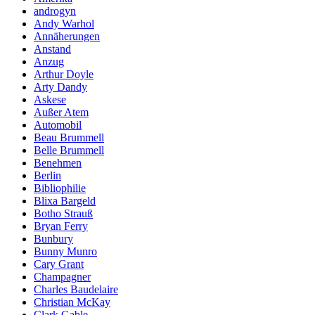
androgyn
Andy Warhol
Annäherungen
Anstand
Anzug
Arthur Doyle
Arty Dandy
Askese
Außer Atem
Automobil
Beau Brummell
Belle Brummell
Benehmen
Berlin
Bibliophilie
Blixa Bargeld
Botho Strauß
Bryan Ferry
Bunbury
Bunny Munro
Cary Grant
Champagner
Charles Baudelaire
Christian McKay
Clark Gable