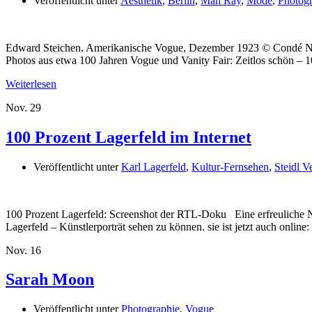
Veröffentlicht unter
Aesthetik
,
Berlin
,
Man Ray
,
Mode
,
Photogr
Edward Steichen. Amerikanische Vogue, Dezember 1923 © Condé Nast
Photos aus etwa 100 Jahren Vogue und Vanity Fair: Zeitlos schön – 
Weiterlesen
Nov.
29
100 Prozent Lagerfeld im Internet
Veröffentlicht unter
Karl Lagerfeld
,
Kultur-Fernsehen
,
Steidl V
100 Prozent Lagerfeld: Screenshot der RTL-Doku Eine erfreuliche 
Lagerfeld – Künstlerporträt sehen zu können. sie ist jetzt auch onl
Nov.
16
Sarah Moon
Veröffentlicht unter
Photographie
,
Vogue