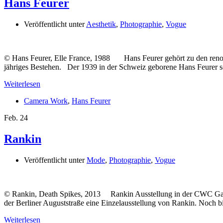
Hans Feurer
Veröffentlicht unter
Aesthetik
,
Photographie
,
Vogue
© Hans Feurer, Elle France, 1988 Hans Feurer gehört zu den renomm
jähriges Bestehen. Der 1939 in der Schweiz geborene Hans Feurer 
Weiterlesen
Camera Work
,
Hans Feurer
Feb.
24
Rankin
Veröffentlicht unter
Mode
,
Photographie
,
Vogue
© Rankin, Death Spikes, 2013 Rankin Ausstellung in der CWC Galle
der Berliner Auguststraße eine Einzelausstellung von Rankin. Noch b
Weiterlesen