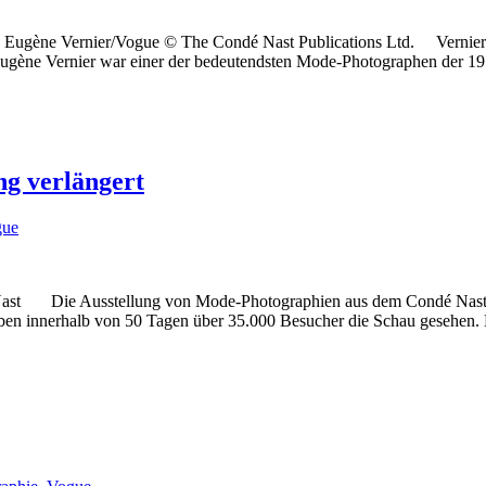
© Eugène Vernier/Vogue © The Condé Nast Publications Ltd. Vernier –
ugène Vernier war einer der bedeutendsten Mode-Photographen der 195
ng verlängert
gue
t Die Ausstellung von Mode-Photographien aus dem Condé Nast-Verla
ben innerhalb von 50 Tagen über 35.000 Besucher die Schau gesehen. D