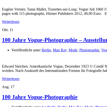
Eugène Vernier, Tania Mallet, Tourettes-sur-Loup, Vogue Juli 1960 
pages with 115 photographs, Hirmer Publishers 2012, 49,90 Euro. E
Weiterlesen
Okt.
11
100 Jahre Vogue-Photographie – Ausstellu
Veröffentlicht unter
Berlin
,
Man Ray
,
Mode
,
Photographie
,
Vo
Edward Steichen. Amerikanische Vogue, Dezember 1923 © Condé Nas
worden. Nach Auskunft des Internationalen Forums für Fotografie ha
Weiterlesen
Aug.
17
100 Jahre Vogue-Photographie