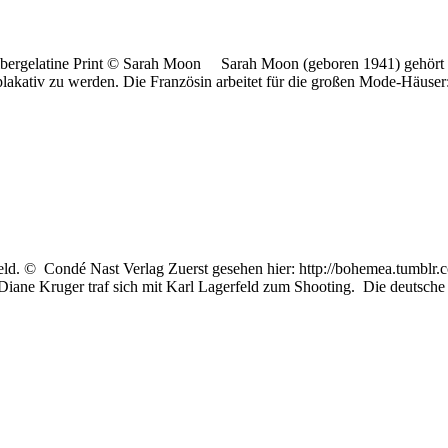
lbergelatine Print © Sarah Moon Sarah Moon (geboren 1941) gehört se
 plakativ zu werden. Die Französin arbeitet für die großen Mode-Häuse
d. © Condé Nast Verlag Zuerst gesehen hier: http://bohemea.tumblr.c
Diane Kruger traf sich mit Karl Lagerfeld zum Shooting. Die deutsche