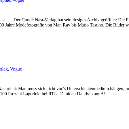
aphie
,
Vogue
 Der Condé Nast-Verlag hat sein riesiges Archiv geöffnet: Die Pho
100 Jahre Modefotografie von Man Ray bis Mario Testino. Die Bilder 
erlag
,
Vogue
Nachricht: Man muss sich nicht vor’s Unterschichtenmedium hängen, 
ine: 100 Prozent Lagerfeld bei RTL Dank an Dandyin annA!