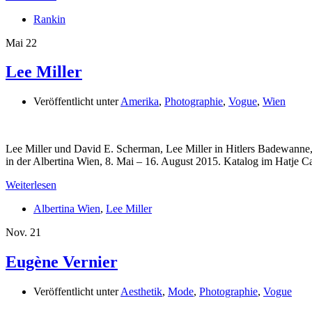
Rankin
Mai
22
Lee Miller
Veröffentlicht unter
Amerika
,
Photographie
,
Vogue
,
Wien
Lee Miller und David E. Scherman, Lee Miller in Hitlers Badewann
in der Albertina Wien, 8. Mai – 16. August 2015. Katalog im Hatje 
Weiterlesen
Albertina Wien
,
Lee Miller
Nov.
21
Eugène Vernier
Veröffentlicht unter
Aesthetik
,
Mode
,
Photographie
,
Vogue