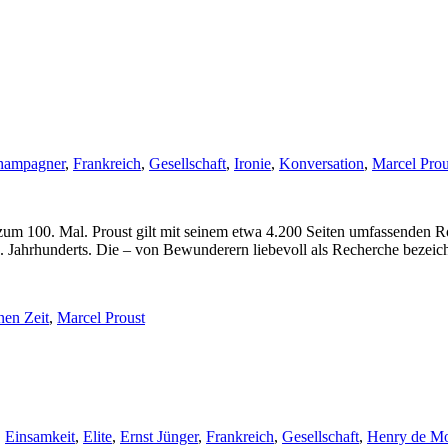
hampagner
,
Frankreich
,
Gesellschaft
,
Ironie
,
Konversation
,
Marcel Prou
um 100. Mal. Proust gilt mit seinem etwa 4.200 Seiten umfassenden R
0. Jahrhunderts. Die – von Bewunderern liebevoll als Recherche bezei
nen Zeit
,
Marcel Proust
,
Einsamkeit
,
Elite
,
Ernst Jünger
,
Frankreich
,
Gesellschaft
,
Henry de Mo