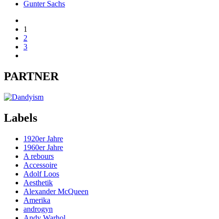
Gunter Sachs
1
2
3
PARTNER
Labels
1920er Jahre
1960er Jahre
A rebours
Accessoire
Adolf Loos
Aesthetik
Alexander McQueen
Amerika
androgyn
Andy Warhol