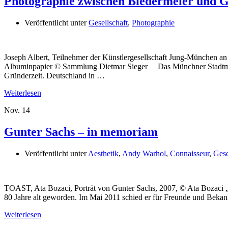
Photographie zwischen Biedermeier und G
Veröffentlicht unter
Gesellschaft
,
Photographie
Joseph Albert, Teilnehmer der Künstlergesellschaft Jung-München a
Albuminpapier © Sammlung Dietmar Sieger Das Münchner Stadtmuseu
Gründerzeit. Deutschland in …
Weiterlesen
Nov.
14
Gunter Sachs – in memoriam
Veröffentlicht unter
Aesthetik
,
Andy Warhol
,
Connaisseur
,
Gese
TOAST, Ata Bozaci, Porträt von Gunter Sachs, 2007, © Ata Bozac
80 Jahre alt geworden. Im Mai 2011 schied er für Freunde und Bek
Weiterlesen