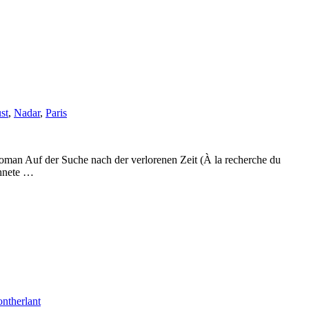
st
,
Nadar
,
Paris
oman Auf der Suche nach der verlorenen Zeit (À la recherche du
chnete …
ntherlant