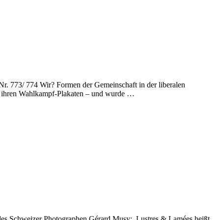
Nr. 773/ 774 Wir? Formen der Gemeinschaft in der liberalen
auf ihren Wahlkampf-Plakaten – und wurde …
 des Schweizer Photographen Gérard Musy: Lustres & Lamées heißt