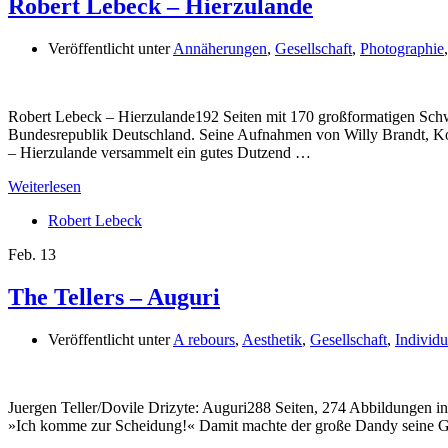
Robert Lebeck – Hierzulande
Veröffentlicht unter
Annäherungen
,
Gesellschaft
,
Photographie
Robert Lebeck – Hierzulande192 Seiten mit 170 großformatigen Sch
Bundesrepublik Deutschland. Seine Aufnahmen von Willy Brandt, Kon
– Hierzulande versammelt ein gutes Dutzend …
Weiterlesen
Robert Lebeck
Feb.
13
The Tellers – Auguri
Veröffentlicht unter
A rebours
,
Aesthetik
,
Gesellschaft
,
Individu
Juergen Teller/Dovile Drizyte: Auguri288 Seiten, 274 Abbildungen in 
»Ich komme zur Scheidung!« Damit machte der große Dandy seine Glei