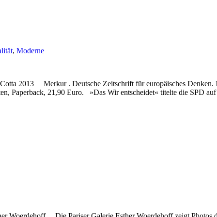
lität
,
Moderne
t-Cotta 2013 Merkur . Deutsche Zeitschrift für europäisches Denken. 
iten, Paperback, 21,90 Euro. »Das Wir entscheidet« titelte die SPD 
her Woerdehoff Die Pariser Galerie Esther Woerdehoff zeigt Photos