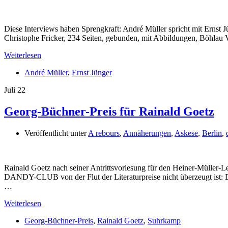
Diese Interviews haben Sprengkraft: André Müller spricht mit Ern
Christophe Fricker, 234 Seiten, gebunden, mit Abbildungen, Böhlau
Weiterlesen
André Müller
,
Ernst Jünger
Juli
22
Georg-Büchner-Preis für Rainald Goetz
Veröffentlicht unter
A rebours
,
Annäherungen
,
Askese
,
Berlin
,
Rainald Goetz nach seiner Antrittsvorlesung für den Heiner-Müll
DANDY-CLUB von der Flut der Literaturpreise nicht überzeugt ist: 
…
Weiterlesen
Georg-Büchner-Preis
,
Rainald Goetz
,
Suhrkamp