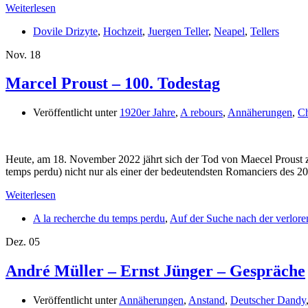
Weiterlesen
Dovile Drizyte
,
Hochzeit
,
Juergen Teller
,
Neapel
,
Tellers
Nov.
18
Marcel Proust – 100. Todestag
Veröffentlicht unter
1920er Jahre
,
A rebours
,
Annäherungen
,
C
Heute, am 18. November 2022 jährt sich der Tod von Maecel Proust z
temps perdu) nicht nur als einer der bedeutendsten Romanciers des 2
Weiterlesen
A la recherche du temps perdu
,
Auf der Suche nach der verlore
Dez.
05
André Müller – Ernst Jünger – Gespräche
Veröffentlicht unter
Annäherungen
,
Anstand
,
Deutscher Dandy