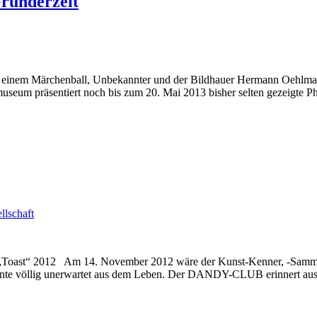
ründerzeit
n einem Märchenball, Unbekannter und der Bildhauer Hermann Oehlman
m präsentiert noch bis zum 20. Mai 2013 bisher selten gezeigte Ph
llschaft
i „Toast“ 2012 Am 14. November 2012 wäre der Kunst-Kenner, -Samm
annte völlig unerwartet aus dem Leben. Der DANDY-CLUB erinnert au