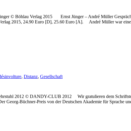
st Jünger © Böhlau Verlag 2015 Ernst Jünger – André Müller Gesprä
 Verlag 2015, 24.90 Euro [D], 25.60 Euro [A]. André Müller war eine
désinvolture
,
Distanz
,
Gesellschaft
er-Lehrstuhl 2012 © DANDY-CLUB 2012 Wir gratulieren dem Schrifts
Der Georg-Büchner-Preis von der Deutschen Akademie für Sprache und