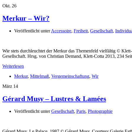
Okt.
26
Merkur – Wir?
Veröffentlicht unter
Accessoire
,
Freiheit
,
Gesellschaft
,
Individua
Wie stets durchleuchtet der Merkur das Themenfeld vielfältig © Klet
Gesellschaft. Hrsg. von Christian Demand, Klett-Cotta 2013, 234 Se
Weiterlesen
Merkur
,
Mittelmaß
,
Vergemeinschaftung
,
Wir
März
14
Gérard Musy – Lustres & Lamées
Veröffentlicht unter
Gesellschaft
,
Paris
,
Photographie
Gérard Musy, Le Palace, 1987 © Gérard Musy, Courtesy Galerie Est