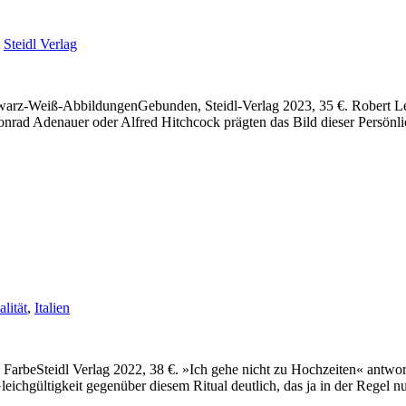
,
Steidl Verlag
warz-Weiß-AbbildungenGebunden, Steidl-Verlag 2023, 35 €. Robert Le
rad Adenauer oder Alfred Hitchcock prägten das Bild dieser Persönli
alität
,
Italien
FarbeSteidl Verlag 2022, 38 €. »Ich gehe nicht zu Hochzeiten« antwort
chgültigkeit gegenüber diesem Ritual deutlich, das ja in der Regel n