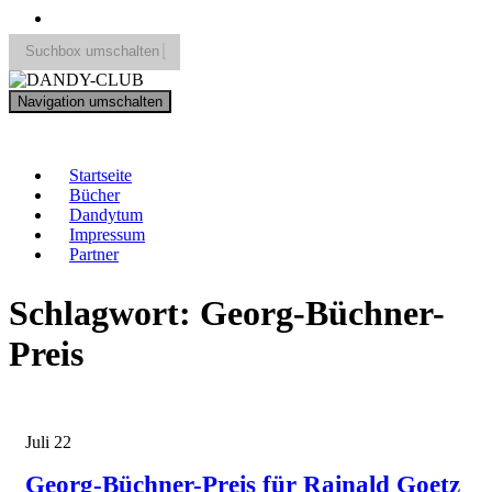
Suchbox umschalten
Search
Navigation umschalten
for:
DANDY-CLUB
Startseite
Bücher
Dandytum
Impressum
Partner
Schlagwort:
Georg-Büchner-
Preis
Juli
22
Georg-Büchner-Preis für Rainald Goetz