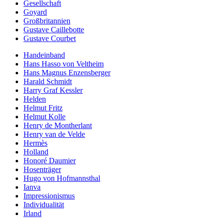
Gesellschaft
Goyard
Großbritannien
Gustave Caillebotte
Gustave Courbet
Handeinband
Hans Hasso von Veltheim
Hans Magnus Enzensberger
Harald Schmidt
Harry Graf Kessler
Helden
Helmut Fritz
Helmut Kolle
Henry de Montherlant
Henry van de Velde
Hermès
Holland
Honoré Daumier
Hosenträger
Hugo von Hofmannsthal
Ianva
Impressionismus
Individualität
Irland