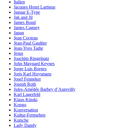
Italien
Jacques Henri Lartigue
Jaguar E-Type
Jak and Jil
James Bond
James Cagney
Japan
Jean Cocteau
Jean-Paul Gaultier
Jean-Yves Tadie
Jesus
Joachim Ringelnatz
John Maynard Keynes
Jorge Luis Borges
Joris Karl Huysmans
Josef Fenneker
Joseph Roth
Jules-Amédée Barbey d’Aurevilly
Karl Lagerfeld
Klaus Kinski
Kongo
Konversation
Kultur-Fernsehen
Kutsche
Lady Dandy