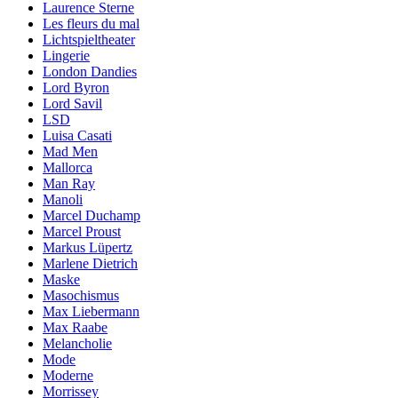
Laurence Sterne
Les fleurs du mal
Lichtspieltheater
Lingerie
London Dandies
Lord Byron
Lord Savil
LSD
Luisa Casati
Mad Men
Mallorca
Man Ray
Manoli
Marcel Duchamp
Marcel Proust
Markus Lüpertz
Marlene Dietrich
Maske
Masochismus
Max Liebermann
Max Raabe
Melancholie
Mode
Moderne
Morrissey