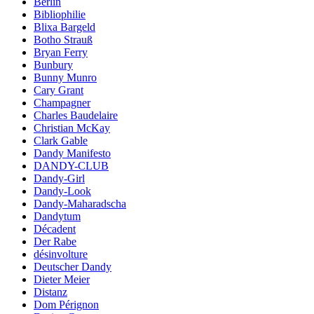
Berlin
Bibliophilie
Blixa Bargeld
Botho Strauß
Bryan Ferry
Bunbury
Bunny Munro
Cary Grant
Champagner
Charles Baudelaire
Christian McKay
Clark Gable
Dandy Manifesto
DANDY-CLUB
Dandy-Girl
Dandy-Look
Dandy-Maharadscha
Dandytum
Décadent
Der Rabe
désinvolture
Deutscher Dandy
Dieter Meier
Distanz
Dom Pérignon