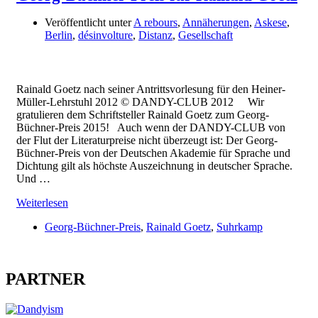
Veröffentlicht unter
A rebours
,
Annäherungen
,
Askese
,
Berlin
,
désinvolture
,
Distanz
,
Gesellschaft
Rainald Goetz nach seiner Antrittsvorlesung für den Heiner-
Müller-Lehrstuhl 2012 © DANDY-CLUB 2012 Wir
gratulieren dem Schriftsteller Rainald Goetz zum Georg-
Büchner-Preis 2015! Auch wenn der DANDY-CLUB von
der Flut der Literaturpreise nicht überzeugt ist: Der Georg-
Büchner-Preis von der Deutschen Akademie für Sprache und
Dichtung gilt als höchste Auszeichnung in deutscher Sprache.
Und …
Weiterlesen
Georg-Büchner-Preis
,
Rainald Goetz
,
Suhrkamp
PARTNER