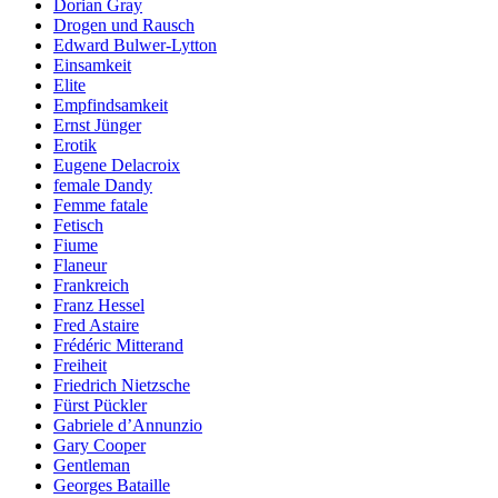
Dorian Gray
Drogen und Rausch
Edward Bulwer-Lytton
Einsamkeit
Elite
Empfindsamkeit
Ernst Jünger
Erotik
Eugene Delacroix
female Dandy
Femme fatale
Fetisch
Fiume
Flaneur
Frankreich
Franz Hessel
Fred Astaire
Frédéric Mitterand
Freiheit
Friedrich Nietzsche
Fürst Pückler
Gabriele d’Annunzio
Gary Cooper
Gentleman
Georges Bataille