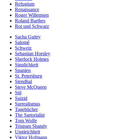
Refugium
Renaissance
Roger Willemsen
Roland Barthes
Rot und Schwarz
Sacha Guitry
Salomé
Schweiz
Sebastian Horsley
Sherlock Holmes
Sinnlichkeit
Spanien
St. Petersburg
Stendhal
Steve McQueen
Stil
Suizid
Surrealismus
Tagebücher
The Sartorialist
Tom Wolfe
Tristram Shandy
Ungleichheit
Viktor Hofmann