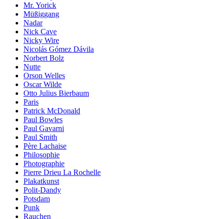
Mr. Yorick
Müßiggang
Nadar
Nick Cave
Nicky Wire
Nicolás Gómez Dávila
Norbert Bolz
Nutte
Orson Welles
Oscar Wilde
Otto Julius Bierbaum
Paris
Patrick McDonald
Paul Bowles
Paul Gavarni
Paul Smith
Père Lachaise
Philosophie
Photographie
Pierre Drieu La Rochelle
Plakatkunst
Polit-Dandy
Potsdam
Punk
Rauchen