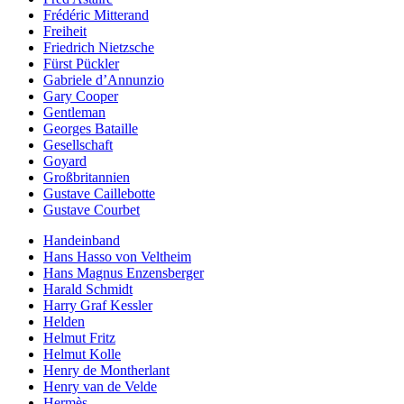
Frédéric Mitterand
Freiheit
Friedrich Nietzsche
Fürst Pückler
Gabriele d’Annunzio
Gary Cooper
Gentleman
Georges Bataille
Gesellschaft
Goyard
Großbritannien
Gustave Caillebotte
Gustave Courbet
Handeinband
Hans Hasso von Veltheim
Hans Magnus Enzensberger
Harald Schmidt
Harry Graf Kessler
Helden
Helmut Fritz
Helmut Kolle
Henry de Montherlant
Henry van de Velde
Hermès