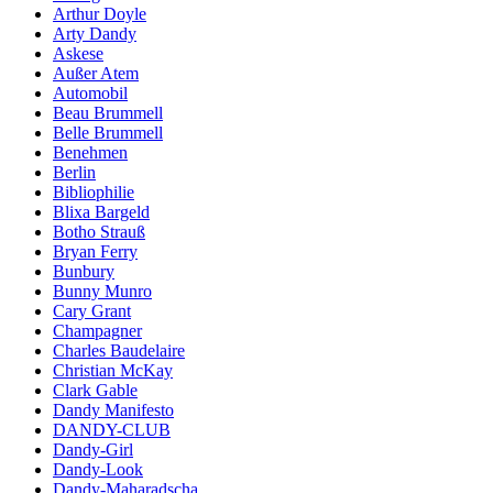
Arthur Doyle
Arty Dandy
Askese
Außer Atem
Automobil
Beau Brummell
Belle Brummell
Benehmen
Berlin
Bibliophilie
Blixa Bargeld
Botho Strauß
Bryan Ferry
Bunbury
Bunny Munro
Cary Grant
Champagner
Charles Baudelaire
Christian McKay
Clark Gable
Dandy Manifesto
DANDY-CLUB
Dandy-Girl
Dandy-Look
Dandy-Maharadscha