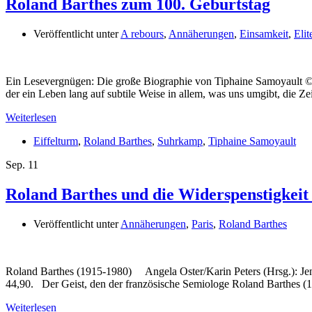
Roland Barthes zum 100. Geburtstag
Veröffentlicht unter
A rebours
,
Annäherungen
,
Einsamkeit
,
Elit
Ein Lesevergnügen: Die große Biographie von Tiphaine Samoyault ©
der ein Leben lang auf subtile Weise in allem, was uns umgibt, die 
Weiterlesen
Eiffelturm
,
Roland Barthes
,
Suhrkamp
,
Tiphaine Samoyault
Sep.
11
Roland Barthes und die Widerspenstigkeit
Veröffentlicht unter
Annäherungen
,
Paris
,
Roland Barthes
Roland Barthes (1915-1980) Angela Oster/Karin Peters (Hrsg.): Jen
44,90. Der Geist, den der französische Semiologe Roland Barthes (1
Weiterlesen