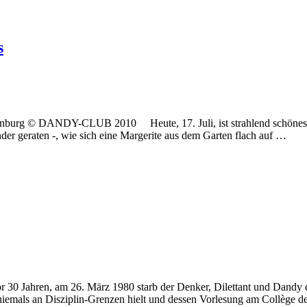
s
nburg © DANDY-CLUB 2010 Heute, 17. Juli, ist strahlend schönes Wet
der geraten -, wie sich eine Margerite aus dem Garten flach auf …
0 Jahren, am 26. März 1980 starb der Denker, Dilettant und Dandy
h niemals an Disziplin-Grenzen hielt und dessen Vorlesung am Collège 