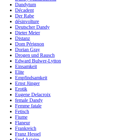
Dandytum
Décadent
Der Rabe
désinvolture
Deutscher Dandy
Dieter Meier
Distanz
Dom Pérignon
Dorian Gray
Drogen und Rausch
Edward Bulwer-Lytton
Einsamkeit
Elite
Empfindsamkeit
Ernst Jünger
Erotik
Eugene Delacroix
female Dandy
Femme fatale
Fetisch
Fiume
Flaneur
Frankreich
Franz Hessel
Fred Astaire