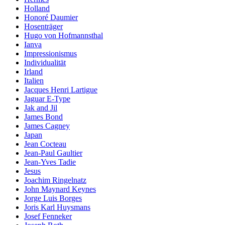
Holland
Honoré Daumier
Hosenträger
Hugo von Hofmannsthal
Ianva
Impressionismus
Individualität
Irland
Italien
Jacques Henri Lartigue
Jaguar E-Type
Jak and Jil
James Bond
James Cagney
Japan
Jean Cocteau
Jean-Paul Gaultier
Jean-Yves Tadie
Jesus
Joachim Ringelnatz
John Maynard Keynes
Jorge Luis Borges
Joris Karl Huysmans
Josef Fenneker