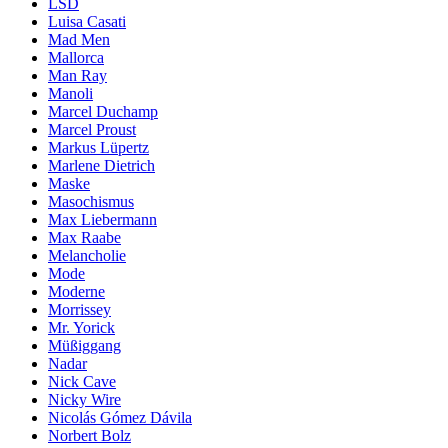
LSD
Luisa Casati
Mad Men
Mallorca
Man Ray
Manoli
Marcel Duchamp
Marcel Proust
Markus Lüpertz
Marlene Dietrich
Maske
Masochismus
Max Liebermann
Max Raabe
Melancholie
Mode
Moderne
Morrissey
Mr. Yorick
Müßiggang
Nadar
Nick Cave
Nicky Wire
Nicolás Gómez Dávila
Norbert Bolz