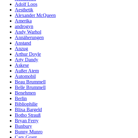
Adolf Loos
Aesthetik
Alexander McQueen
Amerika
androgyn
Andy Warhol
Annäherungen
Anstand
Anzug
Arthur Doyle
Arty Dandy
Askese
Außer Atem
Automobil
Beau Brummell
Belle Brummell
Benehmen
Berlin
Bibliophilie
Blixa Bargeld
Botho Strauß
Bryan Ferry
Bunbury
Bunny Munro
Cary Grant