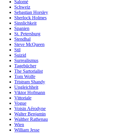
Salomé
Schweiz
Sebastian Horsley
Sherlock Holmes
Sinnlichkeit
Spanien
St. Petersburg
Stendhal
Steve McQueen
Stil
Suizid
Surrealismus
Tagebücher
The Sartorialist
Tom Wolfe
Tristram Shandy
Ungleichheit
Viktor Hofmann
Vittoriale
Vogue
Voisin Aérodyne
Walter Benjamin
Walther Rathenau
Wien
William Jesse