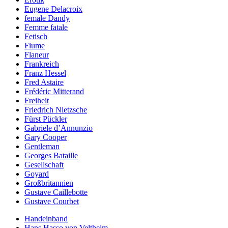
Eugene Delacroix
female Dandy
Femme fatale
Fetisch
Fiume
Flaneur
Frankreich
Franz Hessel
Fred Astaire
Frédéric Mitterand
Freiheit
Friedrich Nietzsche
Fürst Pückler
Gabriele d’Annunzio
Gary Cooper
Gentleman
Georges Bataille
Gesellschaft
Goyard
Großbritannien
Gustave Caillebotte
Gustave Courbet
Handeinband
Hans Hasso von Veltheim