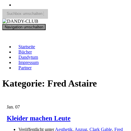
Suchbox umschalten
Search
Navigation umschalten
for:
DANDY-CLUB
Startseite
Bücher
Dandytum
Impressum
Partner
Kategorie:
Fred Astaire
Jan.
07
Kleider machen Leute
Veröffentlicht unter
Aesthetik
,
Anzug
,
Clark Gable
,
Fred