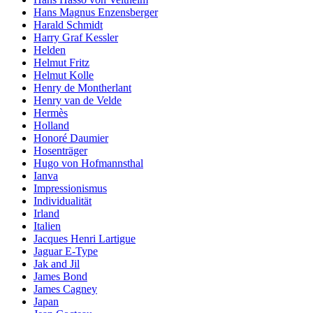
Hans Magnus Enzensberger
Harald Schmidt
Harry Graf Kessler
Helden
Helmut Fritz
Helmut Kolle
Henry de Montherlant
Henry van de Velde
Hermès
Holland
Honoré Daumier
Hosenträger
Hugo von Hofmannsthal
Ianva
Impressionismus
Individualität
Irland
Italien
Jacques Henri Lartigue
Jaguar E-Type
Jak and Jil
James Bond
James Cagney
Japan