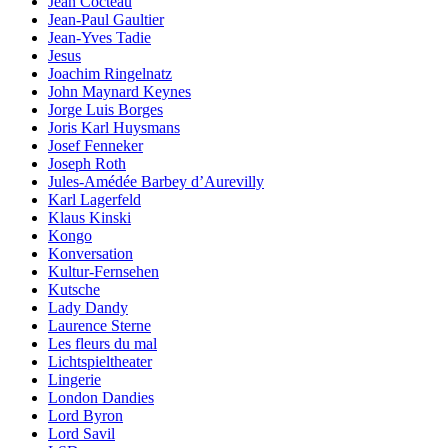
Jean Cocteau
Jean-Paul Gaultier
Jean-Yves Tadie
Jesus
Joachim Ringelnatz
John Maynard Keynes
Jorge Luis Borges
Joris Karl Huysmans
Josef Fenneker
Joseph Roth
Jules-Amédée Barbey d’Aurevilly
Karl Lagerfeld
Klaus Kinski
Kongo
Konversation
Kultur-Fernsehen
Kutsche
Lady Dandy
Laurence Sterne
Les fleurs du mal
Lichtspieltheater
Lingerie
London Dandies
Lord Byron
Lord Savil