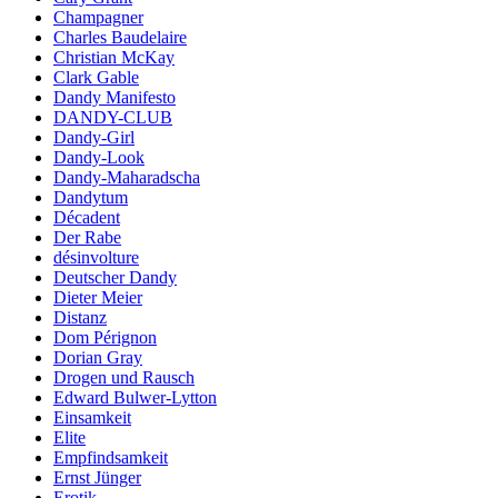
Champagner
Charles Baudelaire
Christian McKay
Clark Gable
Dandy Manifesto
DANDY-CLUB
Dandy-Girl
Dandy-Look
Dandy-Maharadscha
Dandytum
Décadent
Der Rabe
désinvolture
Deutscher Dandy
Dieter Meier
Distanz
Dom Pérignon
Dorian Gray
Drogen und Rausch
Edward Bulwer-Lytton
Einsamkeit
Elite
Empfindsamkeit
Ernst Jünger
Erotik