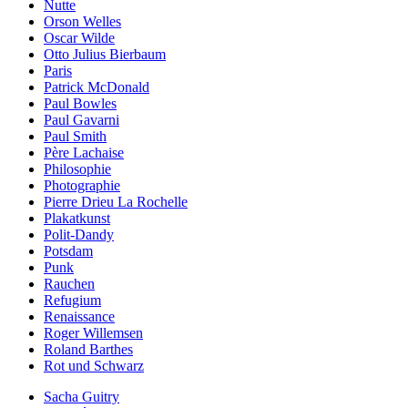
Nutte
Orson Welles
Oscar Wilde
Otto Julius Bierbaum
Paris
Patrick McDonald
Paul Bowles
Paul Gavarni
Paul Smith
Père Lachaise
Philosophie
Photographie
Pierre Drieu La Rochelle
Plakatkunst
Polit-Dandy
Potsdam
Punk
Rauchen
Refugium
Renaissance
Roger Willemsen
Roland Barthes
Rot und Schwarz
Sacha Guitry