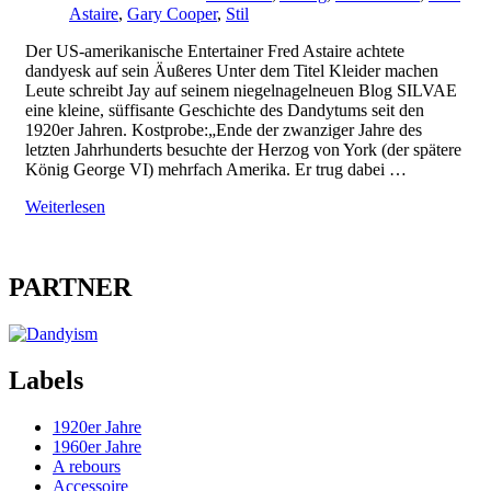
Astaire
,
Gary Cooper
,
Stil
Der US-amerikanische Entertainer Fred Astaire achtete
dandyesk auf sein Äußeres Unter dem Titel Kleider machen
Leute schreibt Jay auf seinem niegelnagelneuen Blog SILVAE
eine kleine, süffisante Geschichte des Dandytums seit den
1920er Jahren. Kostprobe:„Ende der zwanziger Jahre des
letzten Jahrhunderts besuchte der Herzog von York (der spätere
König George VI) mehrfach Amerika. Er trug dabei …
Weiterlesen
PARTNER
Labels
1920er Jahre
1960er Jahre
A rebours
Accessoire