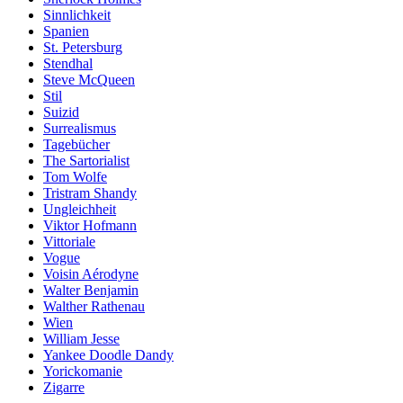
Sinnlichkeit
Spanien
St. Petersburg
Stendhal
Steve McQueen
Stil
Suizid
Surrealismus
Tagebücher
The Sartorialist
Tom Wolfe
Tristram Shandy
Ungleichheit
Viktor Hofmann
Vittoriale
Vogue
Voisin Aérodyne
Walter Benjamin
Walther Rathenau
Wien
William Jesse
Yankee Doodle Dandy
Yorickomanie
Zigarre