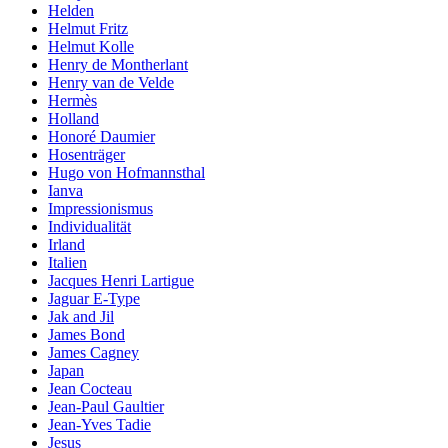
Helden
Helmut Fritz
Helmut Kolle
Henry de Montherlant
Henry van de Velde
Hermès
Holland
Honoré Daumier
Hosenträger
Hugo von Hofmannsthal
Ianva
Impressionismus
Individualität
Irland
Italien
Jacques Henri Lartigue
Jaguar E-Type
Jak and Jil
James Bond
James Cagney
Japan
Jean Cocteau
Jean-Paul Gaultier
Jean-Yves Tadie
Jesus