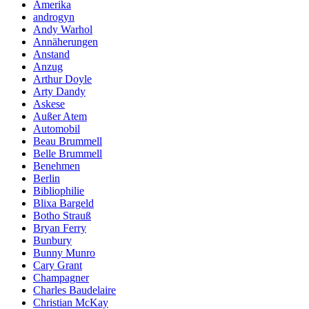
Amerika
androgyn
Andy Warhol
Annäherungen
Anstand
Anzug
Arthur Doyle
Arty Dandy
Askese
Außer Atem
Automobil
Beau Brummell
Belle Brummell
Benehmen
Berlin
Bibliophilie
Blixa Bargeld
Botho Strauß
Bryan Ferry
Bunbury
Bunny Munro
Cary Grant
Champagner
Charles Baudelaire
Christian McKay