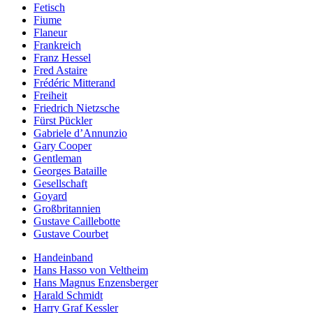
Fetisch
Fiume
Flaneur
Frankreich
Franz Hessel
Fred Astaire
Frédéric Mitterand
Freiheit
Friedrich Nietzsche
Fürst Pückler
Gabriele d’Annunzio
Gary Cooper
Gentleman
Georges Bataille
Gesellschaft
Goyard
Großbritannien
Gustave Caillebotte
Gustave Courbet
Handeinband
Hans Hasso von Veltheim
Hans Magnus Enzensberger
Harald Schmidt
Harry Graf Kessler