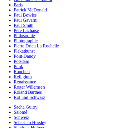
Paris
Patrick McDonald
Paul Bowles
Paul Gavarni
Paul Smith
Père Lachaise
Philosophie
Photographie
Pierre Drieu La Rochelle
Plakatkunst
Polit-Dandy
Potsdam
Punk
Rauchen
Refugium
Renaissance
Roger Willemsen
Roland Barthes
Rot und Schwarz
Sacha Guitry
Salomé
Schweiz
Sebastian Horsley
Sherlock Holmes