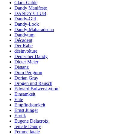
Clark Gable
Dandy Manifesto
DANDY-CLUB
Dandy-Girl
Dandy-Look
Dandy-Maharadscha
Dandytum
Décadent
Der Rabe
désinvolture
Deutscher Dandy
Dieter Meier
Distanz
Dom Pérignon
Dorian Gray
Drogen und Rausch
Edward Bulwer-Lytton
Einsamkeit
Elite
Empfindsamkeit
Ernst Jünger
Erotik
Eugene Delacroix
female Dandy
Femme fatale