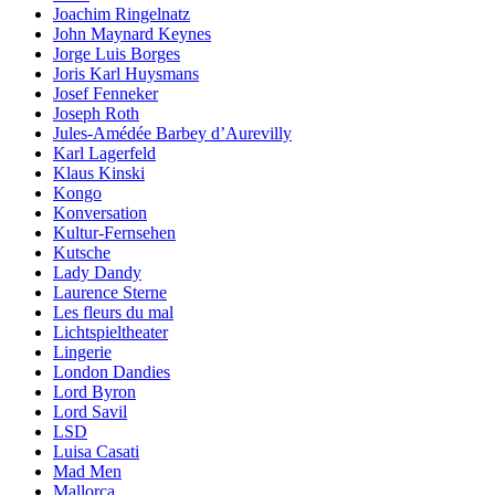
Joachim Ringelnatz
John Maynard Keynes
Jorge Luis Borges
Joris Karl Huysmans
Josef Fenneker
Joseph Roth
Jules-Amédée Barbey d’Aurevilly
Karl Lagerfeld
Klaus Kinski
Kongo
Konversation
Kultur-Fernsehen
Kutsche
Lady Dandy
Laurence Sterne
Les fleurs du mal
Lichtspieltheater
Lingerie
London Dandies
Lord Byron
Lord Savil
LSD
Luisa Casati
Mad Men
Mallorca