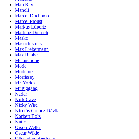
Man Ray
Manoli
Marcel Duchamp
Marcel Proust
Markus Lüpertz
Marlene Dietrich
Maske
Masochismus
Max Liebermann
Max Raabe
Melancholie
Mode
Moderne
Morrissey
Mr. Yorick
Müßiggang
Nadar
Nick Cave
Nicky Wire
Nicolás Gómez Dávila
Norbert Bolz
Nutte
Orson Welles
Oscar Wilde
Otto Julius Bierbaum