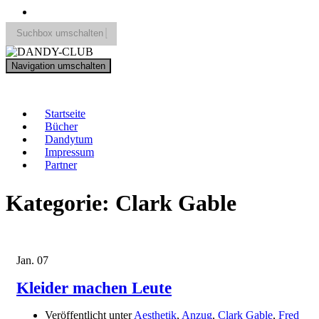
Suchbox umschalten
Search
Navigation umschalten
for:
DANDY-CLUB
Startseite
Bücher
Dandytum
Impressum
Partner
Kategorie:
Clark Gable
Jan.
07
Kleider machen Leute
Veröffentlicht unter
Aesthetik
,
Anzug
,
Clark Gable
,
Fred