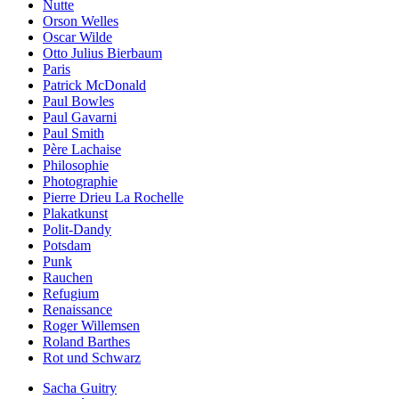
Nutte
Orson Welles
Oscar Wilde
Otto Julius Bierbaum
Paris
Patrick McDonald
Paul Bowles
Paul Gavarni
Paul Smith
Père Lachaise
Philosophie
Photographie
Pierre Drieu La Rochelle
Plakatkunst
Polit-Dandy
Potsdam
Punk
Rauchen
Refugium
Renaissance
Roger Willemsen
Roland Barthes
Rot und Schwarz
Sacha Guitry