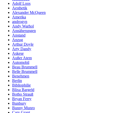
Adolf Loos
Aesthetik
Alexander McQueen
Amerika
androgyn
Andy Warhol
Annäherungen
Anstand
Anzug
Arthur Doyle
Arty Dandy
Askese
Außer Atem
Automobil
Beau Brummell
Belle Brummell
Benehmen
Berlin
Bibliophilie
Blixa Bargeld
Botho Strauß
Bryan Ferry
Bunbury
Bunny Munro
Cary Grant