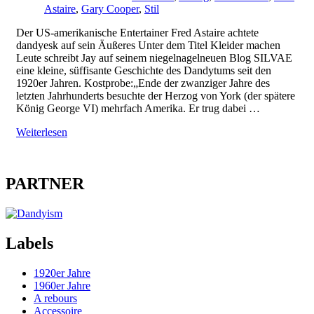
Astaire
,
Gary Cooper
,
Stil
Der US-amerikanische Entertainer Fred Astaire achtete
dandyesk auf sein Äußeres Unter dem Titel Kleider machen
Leute schreibt Jay auf seinem niegelnagelneuen Blog SILVAE
eine kleine, süffisante Geschichte des Dandytums seit den
1920er Jahren. Kostprobe:„Ende der zwanziger Jahre des
letzten Jahrhunderts besuchte der Herzog von York (der spätere
König George VI) mehrfach Amerika. Er trug dabei …
Weiterlesen
PARTNER
Labels
1920er Jahre
1960er Jahre
A rebours
Accessoire