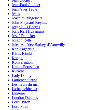
Jean Cocteau
Jean-Paul Gaultier
Jean-Yves Tadie
Jesus
Joachim Ringelnatz
John Maynard Keynes
Jorge Luis Borges
Joris Karl Huysmans
Josef Fenneker
Joseph Roth
Jules-Amédée Barbey d’Aurevilly
Karl Lagerfeld
Klaus Kinski
Kongo
Konversation
Kultur-Fernsehen
Kutsche
Lady Dandy
Laurence Sterne
Les fleurs du mal
Lichtspieltheater
Lingerie
London Dandies
Lord Byron
Lord Savil