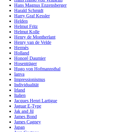
Hans Magnus Enzensberger
Harald Schmidt
Harry Graf Kessler
Helden
Helmut Fritz
Helmut Kolle
Henry de Montherlant
Henry van de Velde
Hermès
Holland
Honoré Daumier
Hosenträger
Hugo von Hofmannsthal
Ianva
Impressionismus
Individualität
Irland
Italien
Jacques Henri Lartigue
Jaguar E-Type
Jak and Jil
James Bond
James Cagney
Japan