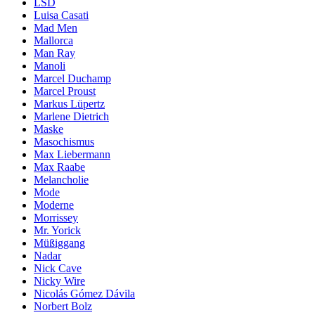
LSD
Luisa Casati
Mad Men
Mallorca
Man Ray
Manoli
Marcel Duchamp
Marcel Proust
Markus Lüpertz
Marlene Dietrich
Maske
Masochismus
Max Liebermann
Max Raabe
Melancholie
Mode
Moderne
Morrissey
Mr. Yorick
Müßiggang
Nadar
Nick Cave
Nicky Wire
Nicolás Gómez Dávila
Norbert Bolz