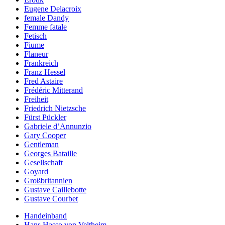
Eugene Delacroix
female Dandy
Femme fatale
Fetisch
Fiume
Flaneur
Frankreich
Franz Hessel
Fred Astaire
Frédéric Mitterand
Freiheit
Friedrich Nietzsche
Fürst Pückler
Gabriele d’Annunzio
Gary Cooper
Gentleman
Georges Bataille
Gesellschaft
Goyard
Großbritannien
Gustave Caillebotte
Gustave Courbet
Handeinband
Hans Hasso von Veltheim