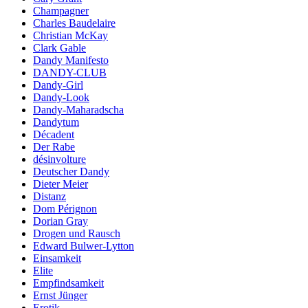
Champagner
Charles Baudelaire
Christian McKay
Clark Gable
Dandy Manifesto
DANDY-CLUB
Dandy-Girl
Dandy-Look
Dandy-Maharadscha
Dandytum
Décadent
Der Rabe
désinvolture
Deutscher Dandy
Dieter Meier
Distanz
Dom Pérignon
Dorian Gray
Drogen und Rausch
Edward Bulwer-Lytton
Einsamkeit
Elite
Empfindsamkeit
Ernst Jünger
Erotik