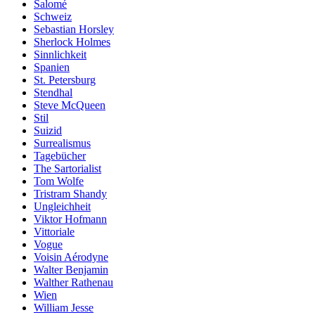
Salomé
Schweiz
Sebastian Horsley
Sherlock Holmes
Sinnlichkeit
Spanien
St. Petersburg
Stendhal
Steve McQueen
Stil
Suizid
Surrealismus
Tagebücher
The Sartorialist
Tom Wolfe
Tristram Shandy
Ungleichheit
Viktor Hofmann
Vittoriale
Vogue
Voisin Aérodyne
Walter Benjamin
Walther Rathenau
Wien
William Jesse