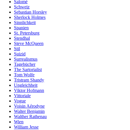
Salomé
Schweiz
Sebastian Horsley
Sherlock Holmes
Sinnlichkeit
Spanien
St. Petersburg
Stendhal
Steve McQueen
Stil
Suizid
Surrealismus
Tagebücher
The Sartorialist
Tom Wolfe
Tristram Shandy
Ungleichheit
Viktor Hofmann
Vittoriale
Vogue
Voisin Aérodyne
Walter Benjamin
Walther Rathenau
Wien
William Jesse