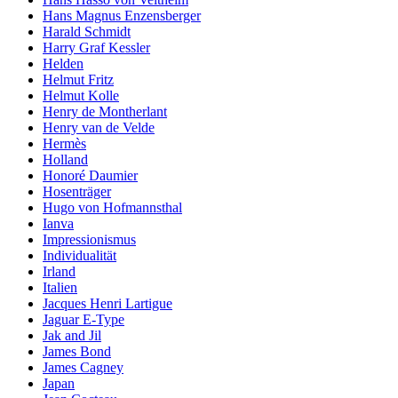
Hans Magnus Enzensberger
Harald Schmidt
Harry Graf Kessler
Helden
Helmut Fritz
Helmut Kolle
Henry de Montherlant
Henry van de Velde
Hermès
Holland
Honoré Daumier
Hosenträger
Hugo von Hofmannsthal
Ianva
Impressionismus
Individualität
Irland
Italien
Jacques Henri Lartigue
Jaguar E-Type
Jak and Jil
James Bond
James Cagney
Japan