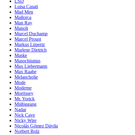
LSD
Luisa Casati
Mad Men
Mallorca
Man Ray
Manoli
Marcel Duchamp
Marcel Proust
Markus Lüpertz
Marlene Dietrich
Maske
Masochismus
Max Liebermann
Max Raabe
Melancholie
Mode
Moderne
Morrissey
Mr. Yorick
Müßiggang
Nadar
Nick Cave
Nicky Wire
Nicolás Gómez Dávila
Norbert Bolz