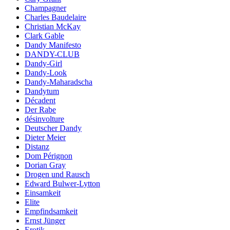
Champagner
Charles Baudelaire
Christian McKay
Clark Gable
Dandy Manifesto
DANDY-CLUB
Dandy-Girl
Dandy-Look
Dandy-Maharadscha
Dandytum
Décadent
Der Rabe
désinvolture
Deutscher Dandy
Dieter Meier
Distanz
Dom Pérignon
Dorian Gray
Drogen und Rausch
Edward Bulwer-Lytton
Einsamkeit
Elite
Empfindsamkeit
Ernst Jünger
Erotik