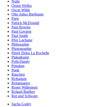
Nutte
Orson Welles
Oscar Wilde
Otto Julius Bierbaum
Paris
Patrick McDonald
Paul Bowles
Paul Gavarni
Paul Smith
Père Lachaise
Philosophie
Photographie
Pierre Drieu La Rochelle
Plakatkunst
Polit-Dandy
Potsdam
Punk
Rauchen
Refugium
Renaissance
Roger Willemsen
Roland Barthes
Rot und Schwarz
Sacha Guitry