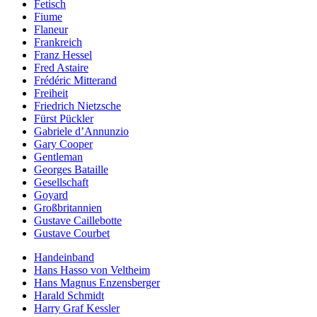
Fetisch
Fiume
Flaneur
Frankreich
Franz Hessel
Fred Astaire
Frédéric Mitterand
Freiheit
Friedrich Nietzsche
Fürst Pückler
Gabriele d’Annunzio
Gary Cooper
Gentleman
Georges Bataille
Gesellschaft
Goyard
Großbritannien
Gustave Caillebotte
Gustave Courbet
Handeinband
Hans Hasso von Veltheim
Hans Magnus Enzensberger
Harald Schmidt
Harry Graf Kessler