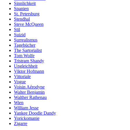
Sinnlichkeit
Spanien
St. Petersburg
Stendhal
Steve McQueen
Stil
Suizid
Surrealismus
Tagebücher
The Sartorialist
Tom Wolfe
Tristram Shandy
Ungleichheit
Viktor Hofmann
Vittoriale
Vogue
Voisin Aérodyne
Walter Benjamin
Walther Rathenau
Wien
William Jesse
Yankee Doodle Dandy
Yorickomanie
Zigarre