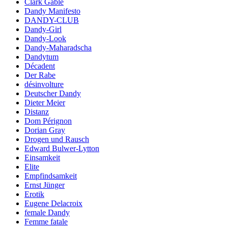
Clark Gable
Dandy Manifesto
DANDY-CLUB
Dandy-Girl
Dandy-Look
Dandy-Maharadscha
Dandytum
Décadent
Der Rabe
désinvolture
Deutscher Dandy
Dieter Meier
Distanz
Dom Pérignon
Dorian Gray
Drogen und Rausch
Edward Bulwer-Lytton
Einsamkeit
Elite
Empfindsamkeit
Ernst Jünger
Erotik
Eugene Delacroix
female Dandy
Femme fatale