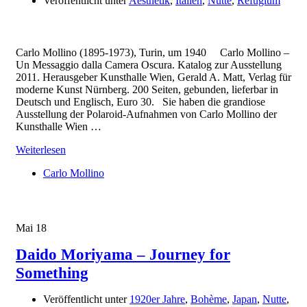
Veröffentlicht unter
Aesthetik
,
Italien
,
Nutte
,
Refugium
Carlo Mollino (1895-1973), Turin, um 1940 Carlo Mollino –
Un Messaggio dalla Camera Oscura. Katalog zur Ausstellung
2011. Herausgeber Kunsthalle Wien, Gerald A. Matt, Verlag für
moderne Kunst Nürnberg. 200 Seiten, gebunden, lieferbar in
Deutsch und Englisch, Euro 30. Sie haben die grandiose
Ausstellung der Polaroid-Aufnahmen von Carlo Mollino der
Kunsthalle Wien …
Weiterlesen
Carlo Mollino
Mai
18
Daido Moriyama – Journey for
Something
Veröffentlicht unter
1920er Jahre
,
Bohème
,
Japan
,
Nutte
,