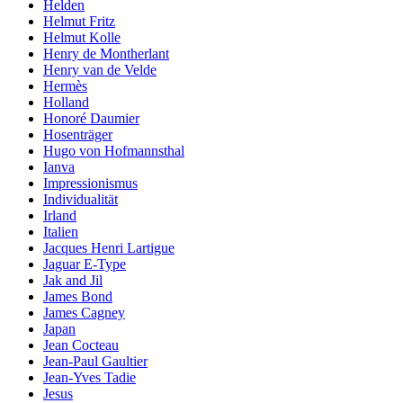
Helden
Helmut Fritz
Helmut Kolle
Henry de Montherlant
Henry van de Velde
Hermès
Holland
Honoré Daumier
Hosenträger
Hugo von Hofmannsthal
Ianva
Impressionismus
Individualität
Irland
Italien
Jacques Henri Lartigue
Jaguar E-Type
Jak and Jil
James Bond
James Cagney
Japan
Jean Cocteau
Jean-Paul Gaultier
Jean-Yves Tadie
Jesus