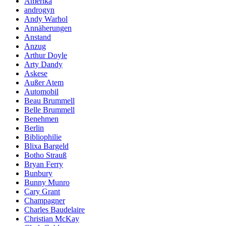
Amerika
androgyn
Andy Warhol
Annäherungen
Anstand
Anzug
Arthur Doyle
Arty Dandy
Askese
Außer Atem
Automobil
Beau Brummell
Belle Brummell
Benehmen
Berlin
Bibliophilie
Blixa Bargeld
Botho Strauß
Bryan Ferry
Bunbury
Bunny Munro
Cary Grant
Champagner
Charles Baudelaire
Christian McKay