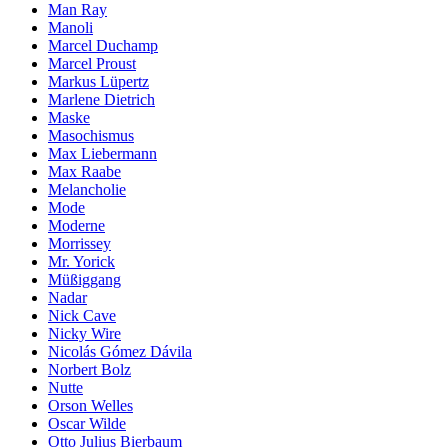
Man Ray
Manoli
Marcel Duchamp
Marcel Proust
Markus Lüpertz
Marlene Dietrich
Maske
Masochismus
Max Liebermann
Max Raabe
Melancholie
Mode
Moderne
Morrissey
Mr. Yorick
Müßiggang
Nadar
Nick Cave
Nicky Wire
Nicolás Gómez Dávila
Norbert Bolz
Nutte
Orson Welles
Oscar Wilde
Otto Julius Bierbaum