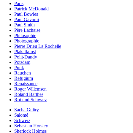
Paris
Patrick McDonald
Paul Bowles
Paul Gavarni
Paul Smith
Père Lachaise
Philosophie
Photographie
Pierre Drieu La Rochelle
Plakatkunst
Polit-Dandy
Potsdam
Punk
Rauchen
Refugium
Renaissance
Roger Willemsen
Roland Barthes
Rot und Schwarz
Sacha Guitry
Salomé
Schweiz
Sebastian Horsley
Sherlock Holmes