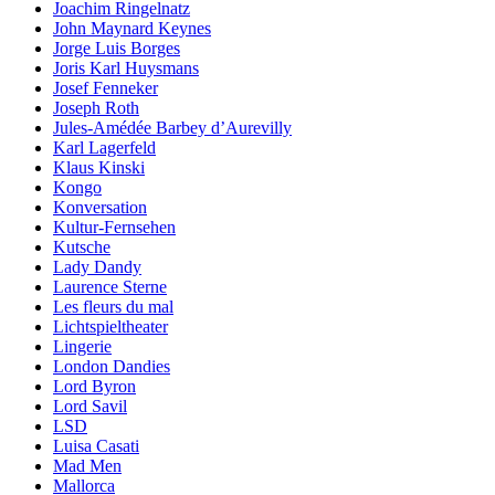
Joachim Ringelnatz
John Maynard Keynes
Jorge Luis Borges
Joris Karl Huysmans
Josef Fenneker
Joseph Roth
Jules-Amédée Barbey d’Aurevilly
Karl Lagerfeld
Klaus Kinski
Kongo
Konversation
Kultur-Fernsehen
Kutsche
Lady Dandy
Laurence Sterne
Les fleurs du mal
Lichtspieltheater
Lingerie
London Dandies
Lord Byron
Lord Savil
LSD
Luisa Casati
Mad Men
Mallorca