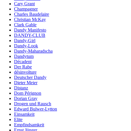
Cary Grant
Champagner
Charles Baudelaire
Christian McKay
Clark Gable
Dandy Manifesto
DANDY-CLUB
Dandy-Girl
Dandy-Look
Dandy-Maharadscha
Dandytum
Décadent
Der Rabe
désinvolture
Deutscher Dandy
Dieter Meier
Distanz
Dom Pérignon
Dorian Gray
Drogen und Rausch
Edward Bulwer-Lytton
Einsamkeit
Elite
Empfindsamkeit
Ernst Jünger