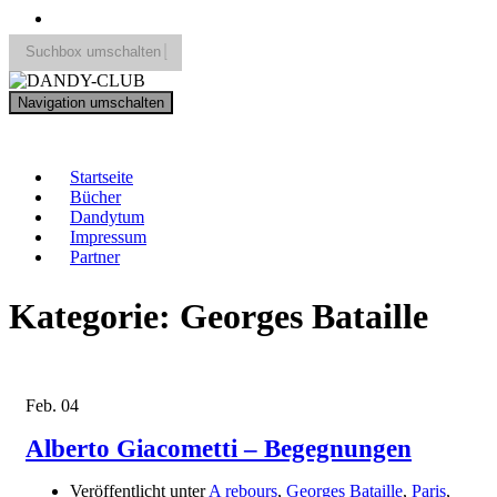
Suchbox umschalten
Search
Navigation umschalten
for:
DANDY-CLUB
Startseite
Bücher
Dandytum
Impressum
Partner
Kategorie:
Georges Bataille
Feb.
04
Alberto Giacometti – Begegnungen
Veröffentlicht unter
A rebours
,
Georges Bataille
,
Paris
,