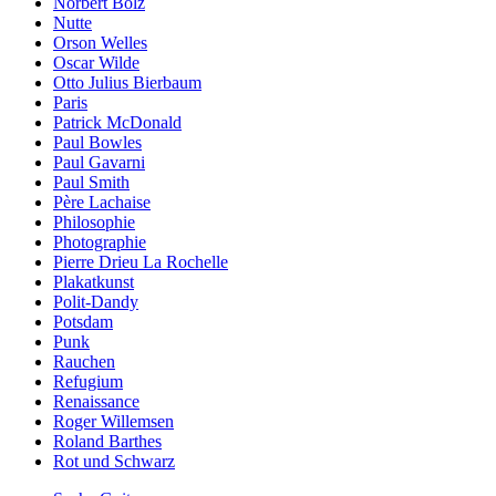
Norbert Bolz
Nutte
Orson Welles
Oscar Wilde
Otto Julius Bierbaum
Paris
Patrick McDonald
Paul Bowles
Paul Gavarni
Paul Smith
Père Lachaise
Philosophie
Photographie
Pierre Drieu La Rochelle
Plakatkunst
Polit-Dandy
Potsdam
Punk
Rauchen
Refugium
Renaissance
Roger Willemsen
Roland Barthes
Rot und Schwarz