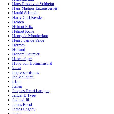
Hans Hasso von Veltheim
Hans Magnus Enzensberger
Harald Schmidt
Harry Graf Kessler
Helden
Helmut Fritz
Helmut Kolle
Henry de Montherlant
Henry van de Velde
Hermès
Holland
Honoré Daumier
Hosenträger
Hugo von Hofmannsthal
Ianva
Impressionismus
Individualität
Irland
Italien
Jacques Henri Lartigue
Jaguar E-Type
Jak and Jil
James Bond
James Cagney
Japan