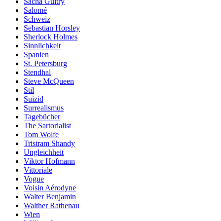
Sacha Guitry
Salomé
Schweiz
Sebastian Horsley
Sherlock Holmes
Sinnlichkeit
Spanien
St. Petersburg
Stendhal
Steve McQueen
Stil
Suizid
Surrealismus
Tagebücher
The Sartorialist
Tom Wolfe
Tristram Shandy
Ungleichheit
Viktor Hofmann
Vittoriale
Vogue
Voisin Aérodyne
Walter Benjamin
Walther Rathenau
Wien