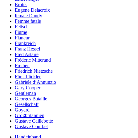
Erotik
Eugene Delacroix
female Dandy
Femme fatale
Fetisch
Fiume
Flaneur
Frankreich
Franz Hessel
Fred Astaire
Frédéric Mitterand
Freiheit
Friedrich Nietzsche
Fürst Pückler
Gabriele d’Annunzio
Gary Cooper
Gentleman
Georges Bataille
Gesellschaft
Goyard
Großbritannien
Gustave Caillebotte
Gustave Courbet
Handeinband