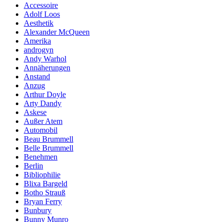
Accessoire
Adolf Loos
Aesthetik
Alexander McQueen
Amerika
androgyn
Andy Warhol
Annäherungen
Anstand
Anzug
Arthur Doyle
Arty Dandy
Askese
Außer Atem
Automobil
Beau Brummell
Belle Brummell
Benehmen
Berlin
Bibliophilie
Blixa Bargeld
Botho Strauß
Bryan Ferry
Bunbury
Bunny Munro