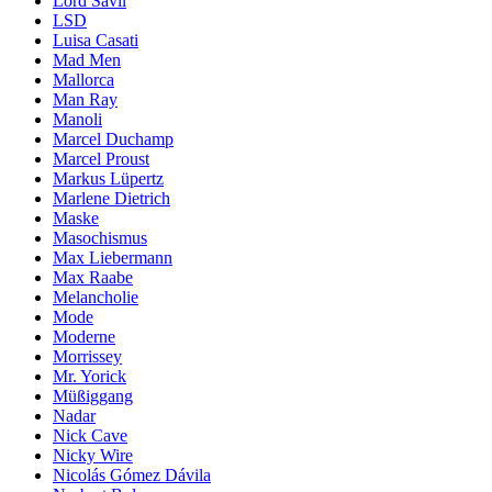
Lord Savil
LSD
Luisa Casati
Mad Men
Mallorca
Man Ray
Manoli
Marcel Duchamp
Marcel Proust
Markus Lüpertz
Marlene Dietrich
Maske
Masochismus
Max Liebermann
Max Raabe
Melancholie
Mode
Moderne
Morrissey
Mr. Yorick
Müßiggang
Nadar
Nick Cave
Nicky Wire
Nicolás Gómez Dávila