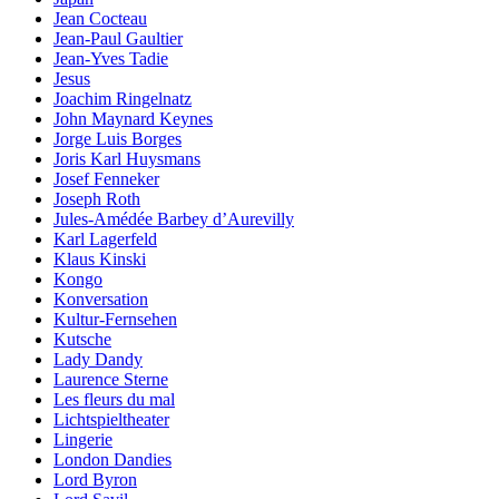
Jean Cocteau
Jean-Paul Gaultier
Jean-Yves Tadie
Jesus
Joachim Ringelnatz
John Maynard Keynes
Jorge Luis Borges
Joris Karl Huysmans
Josef Fenneker
Joseph Roth
Jules-Amédée Barbey d’Aurevilly
Karl Lagerfeld
Klaus Kinski
Kongo
Konversation
Kultur-Fernsehen
Kutsche
Lady Dandy
Laurence Sterne
Les fleurs du mal
Lichtspieltheater
Lingerie
London Dandies
Lord Byron