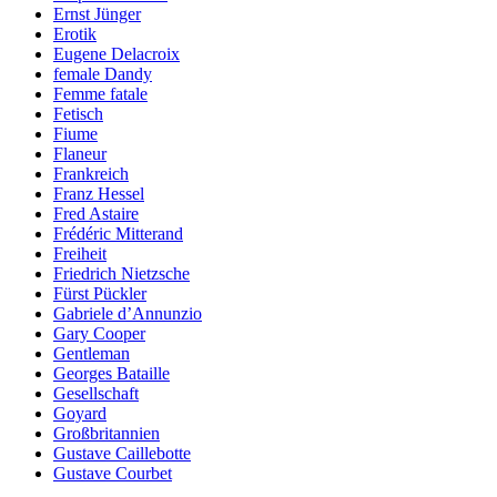
Ernst Jünger
Erotik
Eugene Delacroix
female Dandy
Femme fatale
Fetisch
Fiume
Flaneur
Frankreich
Franz Hessel
Fred Astaire
Frédéric Mitterand
Freiheit
Friedrich Nietzsche
Fürst Pückler
Gabriele d’Annunzio
Gary Cooper
Gentleman
Georges Bataille
Gesellschaft
Goyard
Großbritannien
Gustave Caillebotte
Gustave Courbet