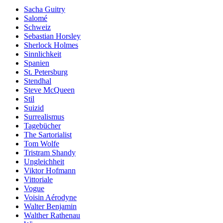
Sacha Guitry
Salomé
Schweiz
Sebastian Horsley
Sherlock Holmes
Sinnlichkeit
Spanien
St. Petersburg
Stendhal
Steve McQueen
Stil
Suizid
Surrealismus
Tagebücher
The Sartorialist
Tom Wolfe
Tristram Shandy
Ungleichheit
Viktor Hofmann
Vittoriale
Vogue
Voisin Aérodyne
Walter Benjamin
Walther Rathenau