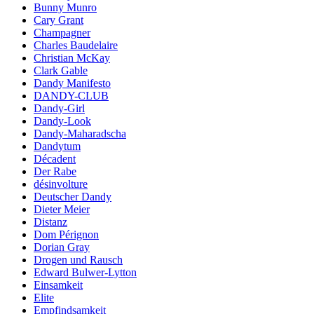
Bunny Munro
Cary Grant
Champagner
Charles Baudelaire
Christian McKay
Clark Gable
Dandy Manifesto
DANDY-CLUB
Dandy-Girl
Dandy-Look
Dandy-Maharadscha
Dandytum
Décadent
Der Rabe
désinvolture
Deutscher Dandy
Dieter Meier
Distanz
Dom Pérignon
Dorian Gray
Drogen und Rausch
Edward Bulwer-Lytton
Einsamkeit
Elite
Empfindsamkeit