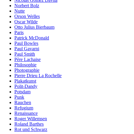
Nicolás Gómez Dávila
Norbert Bolz
Nutte
Orson Welles
Oscar Wilde
Otto Julius Bierbaum
Paris
Patrick McDonald
Paul Bowles
Paul Gavarni
Paul Smith
Père Lachaise
Philosophie
Photographie
Pierre Drieu La Rochelle
Plakatkunst
Polit-Dandy
Potsdam
Punk
Rauchen
Refugium
Renaissance
Roger Willemsen
Roland Barthes
Rot und Schwarz