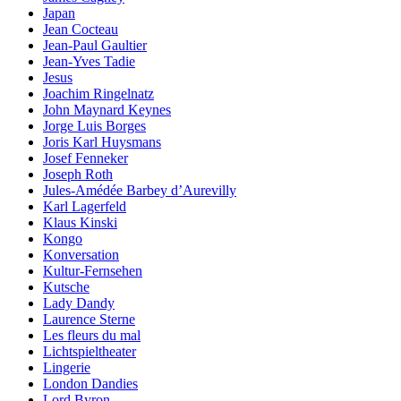
Japan
Jean Cocteau
Jean-Paul Gaultier
Jean-Yves Tadie
Jesus
Joachim Ringelnatz
John Maynard Keynes
Jorge Luis Borges
Joris Karl Huysmans
Josef Fenneker
Joseph Roth
Jules-Amédée Barbey d’Aurevilly
Karl Lagerfeld
Klaus Kinski
Kongo
Konversation
Kultur-Fernsehen
Kutsche
Lady Dandy
Laurence Sterne
Les fleurs du mal
Lichtspieltheater
Lingerie
London Dandies
Lord Byron