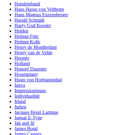
Handeinband
Hans Hasso von Veltheim
Hans Magnus Enzensberger
Harald Schmidt
Harry Graf Kessler
Helden
Helmut Fritz
Helmut Kolle
Henry de Montherlant
Henry van de Velde
Hermès
Holland
Honoré Daumier
Hosenträger
Hugo von Hofmannsthal
Ianva
Impressionismus
Individualität
Irland
Italien
Jacques Henri Lartigue
Jaguar E-Type
Jak and Jil
James Bond
James Cagney