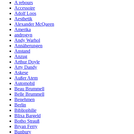
A rebours
Accessoire
Adolf Loos
Aesthetik
Alexander McQueen
Amerika
androgyn
Andy Warhol
Annäherungen
Anstand
Anzug
Arthur Doyle
Arty Dandy
Askese
Außer Atem
Automobil
Beau Brummell
Belle Brummell
Benehmen
Berlin
Bibliophilie
Blixa Bargeld
Botho Strauß
Bryan Ferry
Bunbury