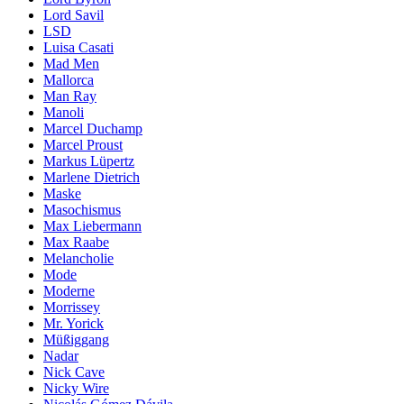
Lord Savil
LSD
Luisa Casati
Mad Men
Mallorca
Man Ray
Manoli
Marcel Duchamp
Marcel Proust
Markus Lüpertz
Marlene Dietrich
Maske
Masochismus
Max Liebermann
Max Raabe
Melancholie
Mode
Moderne
Morrissey
Mr. Yorick
Müßiggang
Nadar
Nick Cave
Nicky Wire