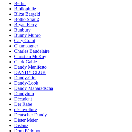
Berlin
Bibliophilie
Blixa Bargeld
Botho Strauß
Bryan Ferry
Bunbury
Bunny Munro
Cary Grant
Champagner
Charles Baudelaire
Christian McKay
Clark Gable
Dandy Manifesto
DANDY-CLUB
Dandy-Girl
Dandy-Look
Dandy-Maharadscha
Dandytum
Décadent
Der Rabe
désinvolture
Deutscher Dandy
Dieter Meier
Distanz
Dom Pérignon