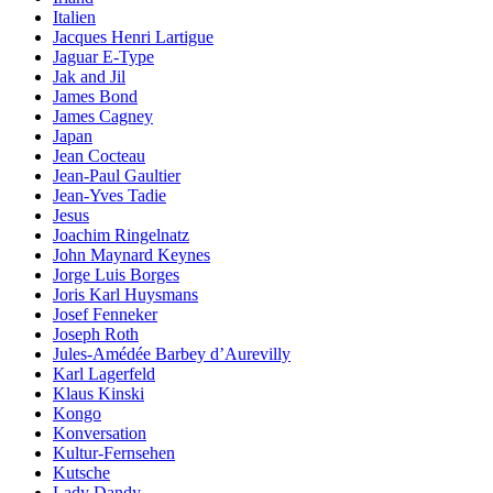
Italien
Jacques Henri Lartigue
Jaguar E-Type
Jak and Jil
James Bond
James Cagney
Japan
Jean Cocteau
Jean-Paul Gaultier
Jean-Yves Tadie
Jesus
Joachim Ringelnatz
John Maynard Keynes
Jorge Luis Borges
Joris Karl Huysmans
Josef Fenneker
Joseph Roth
Jules-Amédée Barbey d’Aurevilly
Karl Lagerfeld
Klaus Kinski
Kongo
Konversation
Kultur-Fernsehen
Kutsche
Lady Dandy