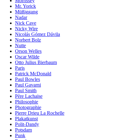
Morrissey
Mr. Yorick
Müßiggang
Nadar
Nick Cave
Nicky Wire
Nicolás Gómez Dávila
Norbert Bolz
Nutte
Orson Welles
Oscar Wilde
Otto Julius Bierbaum
Paris
Patrick McDonald
Paul Bowles
Paul Gavarni
Paul Smith
Père Lachaise
Philosophie
Photographie
Pierre Drieu La Rochelle
Plakatkunst
Polit-Dandy
Potsdam
Punk