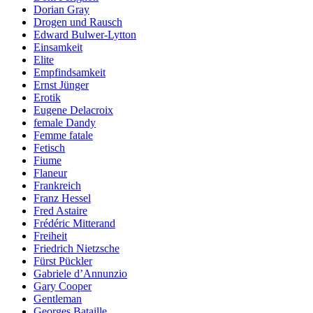
Dorian Gray
Drogen und Rausch
Edward Bulwer-Lytton
Einsamkeit
Elite
Empfindsamkeit
Ernst Jünger
Erotik
Eugene Delacroix
female Dandy
Femme fatale
Fetisch
Fiume
Flaneur
Frankreich
Franz Hessel
Fred Astaire
Frédéric Mitterand
Freiheit
Friedrich Nietzsche
Fürst Pückler
Gabriele d’Annunzio
Gary Cooper
Gentleman
Georges Bataille