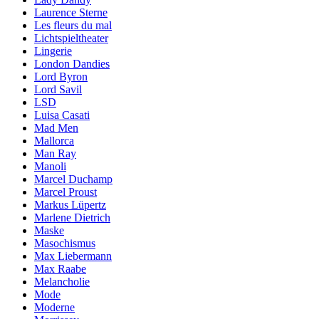
Laurence Sterne
Les fleurs du mal
Lichtspieltheater
Lingerie
London Dandies
Lord Byron
Lord Savil
LSD
Luisa Casati
Mad Men
Mallorca
Man Ray
Manoli
Marcel Duchamp
Marcel Proust
Markus Lüpertz
Marlene Dietrich
Maske
Masochismus
Max Liebermann
Max Raabe
Melancholie
Mode
Moderne