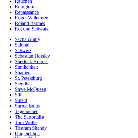
Rauchen
Refugium
Renaissance
Roger Willemsen
Roland Barthes
Rot und Schwarz
Sacha Guitry
Salomé
Schweiz
Sebastian Horsley
Sherlock Holmes
Sinnlichkeit
Spanien
St. Petersburg
Stendhal
Steve McQueen
Stil
Suizid
Surrealismus
Tagebücher
The Sartorialist
Tom Wolfe
Tristram Shandy
Ungleichheit