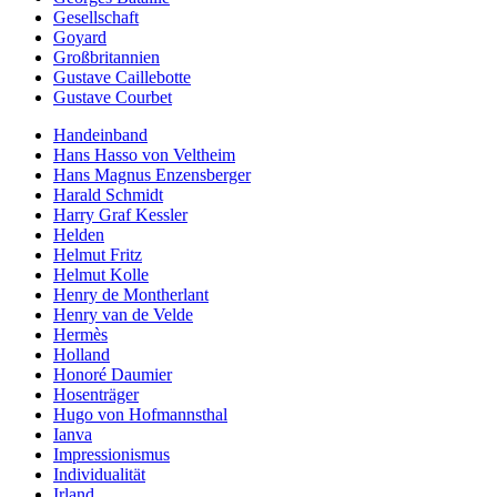
Gesellschaft
Goyard
Großbritannien
Gustave Caillebotte
Gustave Courbet
Handeinband
Hans Hasso von Veltheim
Hans Magnus Enzensberger
Harald Schmidt
Harry Graf Kessler
Helden
Helmut Fritz
Helmut Kolle
Henry de Montherlant
Henry van de Velde
Hermès
Holland
Honoré Daumier
Hosenträger
Hugo von Hofmannsthal
Ianva
Impressionismus
Individualität
Irland