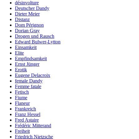
désinvolture
Deutscher Dandy
Dieter Meier
Distanz
Dom Pérignon
Dorian Gray
Drogen und Rausch
Edward Bulwer-Lytton
Einsamkeit
Elite
Empfindsamkeit
Ernst Jünger
Erotik
Eugene Delacroix
female Dandy
Femme fatale
Fetisch
Fiume
Flaneur
Frankreich
Franz Hessel
Fred Astaire
Frédéric Mitterand
Freiheit
Friedrich Nietzsche