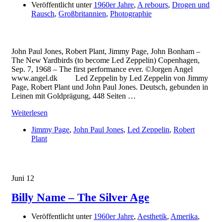
Veröffentlicht unter
1960er Jahre
,
A rebours
,
Drogen und
Rausch
,
Großbritannien
,
Photographie
John Paul Jones, Robert Plant, Jimmy Page, John Bonham –
The New Yardbirds (to become Led Zeppelin) Copenhagen,
Sep. 7, 1968 – The first performance ever. ©Jorgen Angel
www.angel.dk Led Zeppelin by Led Zeppelin von Jimmy
Page, Robert Plant und John Paul Jones. Deutsch, gebunden in
Leinen mit Goldprägung, 448 Seiten …
Weiterlesen
Jimmy Page
,
John Paul Jones
,
Led Zeppelin
,
Robert
Plant
Juni
12
Billy Name – The Silver Age
Veröffentlicht unter
1960er Jahre
,
Aesthetik
,
Amerika
,