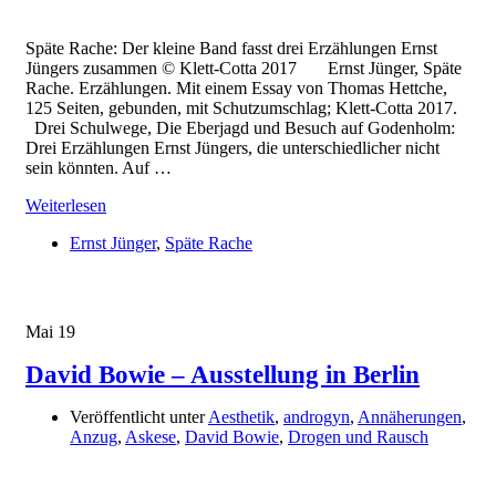
Späte Rache: Der kleine Band fasst drei Erzählungen Ernst
Jüngers zusammen © Klett-Cotta 2017 Ernst Jünger, Späte
Rache. Erzählungen. Mit einem Essay von Thomas Hettche,
125 Seiten, gebunden, mit Schutzumschlag; Klett-Cotta 2017.
Drei Schulwege, Die Eberjagd und Besuch auf Godenholm:
Drei Erzählungen Ernst Jüngers, die unterschiedlicher nicht
sein könnten. Auf …
Weiterlesen
Ernst Jünger
,
Späte Rache
Mai
19
David Bowie – Ausstellung in Berlin
Veröffentlicht unter
Aesthetik
,
androgyn
,
Annäherungen
,
Anzug
,
Askese
,
David Bowie
,
Drogen und Rausch