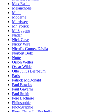
Max Raabe
Melancholie
Mode
Moderne
Morrissey
Mr. Yorick
Müßiggang
Nadar
Nick Cave
Nicky Wire
Nicolás Gómez Dávila
Norbert Bolz
Nutte
Orson Welles
Oscar Wilde
Otto Julius Bierbaum
Paris
Patrick McDonald
Paul Bowles
Paul Gavarni
Paul Smith
Père Lachaise
Philosophie
Photographie
Pierre Drieu La Rochelle