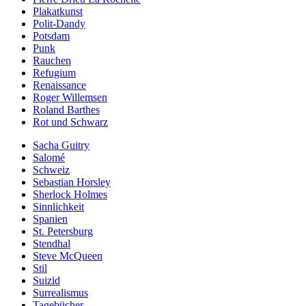
Plakatkunst
Polit-Dandy
Potsdam
Punk
Rauchen
Refugium
Renaissance
Roger Willemsen
Roland Barthes
Rot und Schwarz
Sacha Guitry
Salomé
Schweiz
Sebastian Horsley
Sherlock Holmes
Sinnlichkeit
Spanien
St. Petersburg
Stendhal
Steve McQueen
Stil
Suizid
Surrealismus
Tagebücher