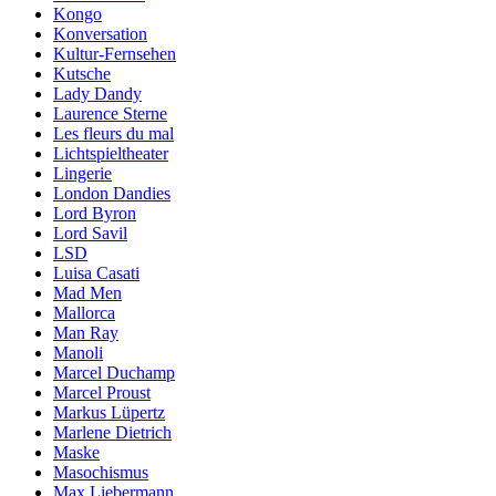
Kongo
Konversation
Kultur-Fernsehen
Kutsche
Lady Dandy
Laurence Sterne
Les fleurs du mal
Lichtspieltheater
Lingerie
London Dandies
Lord Byron
Lord Savil
LSD
Luisa Casati
Mad Men
Mallorca
Man Ray
Manoli
Marcel Duchamp
Marcel Proust
Markus Lüpertz
Marlene Dietrich
Maske
Masochismus
Max Liebermann