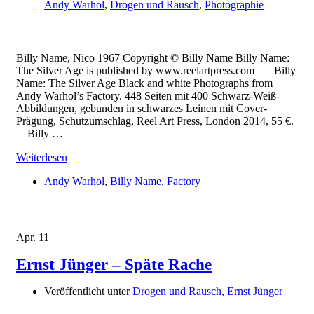
Andy Warhol
,
Drogen und Rausch
,
Photographie
Billy Name, Nico 1967 Copyright © Billy Name Billy Name:
The Silver Age is published by www.reelartpress.com Billy
Name: The Silver Age Black and white Photographs from
Andy Warhol’s Factory. 448 Seiten mit 400 Schwarz-Weiß-
Abbildungen, gebunden in schwarzes Leinen mit Cover-
Prägung, Schutzumschlag, Reel Art Press, London 2014, 55 €.
Billy …
Weiterlesen
Andy Warhol
,
Billy Name
,
Factory
Apr.
11
Ernst Jünger – Späte Rache
Veröffentlicht unter
Drogen und Rausch
,
Ernst Jünger