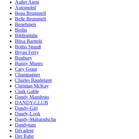
Außer Atem
Automobil
Beau Brummell
Belle Brummell
Benehmen
Berlin
Bibliophilie
Blixa Bargeld
Botho Strauß
Bryan Ferry
Bunbury
Bunny Munro
Cary Grant
Champagner
Charles Baudelaire
Christian McKay
Clark Gable
Dandy Manifesto
DANDY-CLUB
Dandy-Girl
Dandy-Look
Dandy-Maharadscha
Dandytum
Décadent
Der Rabe