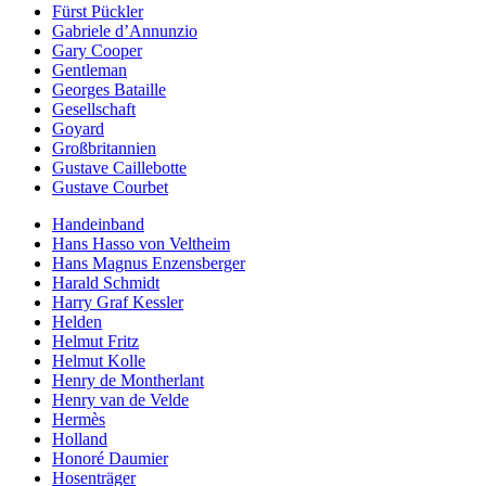
Fürst Pückler
Gabriele d’Annunzio
Gary Cooper
Gentleman
Georges Bataille
Gesellschaft
Goyard
Großbritannien
Gustave Caillebotte
Gustave Courbet
Handeinband
Hans Hasso von Veltheim
Hans Magnus Enzensberger
Harald Schmidt
Harry Graf Kessler
Helden
Helmut Fritz
Helmut Kolle
Henry de Montherlant
Henry van de Velde
Hermès
Holland
Honoré Daumier
Hosenträger