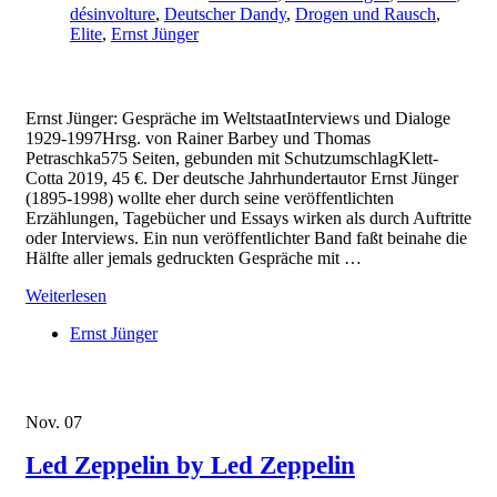
désinvolture
,
Deutscher Dandy
,
Drogen und Rausch
,
Elite
,
Ernst Jünger
Ernst Jünger: Gespräche im WeltstaatInterviews und Dialoge
1929-1997Hrsg. von Rainer Barbey und Thomas
Petraschka575 Seiten, gebunden mit SchutzumschlagKlett-
Cotta 2019, 45 €. Der deutsche Jahrhundertautor Ernst Jünger
(1895-1998) wollte eher durch seine veröffentlichten
Erzählungen, Tagebücher und Essays wirken als durch Auftritte
oder Interviews. Ein nun veröffentlichter Band faßt beinahe die
Hälfte aller jemals gedruckten Gespräche mit …
Weiterlesen
Ernst Jünger
Nov.
07
Led Zeppelin by Led Zeppelin