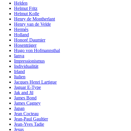
Helden
Helmut Fritz
Helmut Kolle
Henry de Montherlant
Henry van de Velde
Hermès
Holland
Honoré Daumier
Hosenträger
Hugo von Hofmannsthal
Ianva
Impressionismus
Individualität
Irland
Italien
Jacques Henri Lartigue
Jaguar E-Type
Jak and Jil
James Bond
James Cagney
Japan
Jean Cocteau
Jean-Paul Gaultier
Jean-Yves Tadie
Jesus