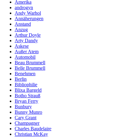
Amerika
androgyn
Andy Warhol
Annäherungen
Anstand
Anzug
Arthur Doyle
Arty Dandy
Askese
Außer Atem
Automobil
Beau Brummell
Belle Brummell
Benehmen
Berlin
Bibliophilie
Blixa Bargeld
Botho Strauß
Bryan Ferry
Bunbury
Bunny Munro
Cary Grant
Champagner
Charles Baudelaire
Christian McKay