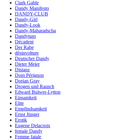
Clark Gable
Dandy Manifesto
DANDY-CLUB
Dandy-Girl
Dandy-Look
Dandy-Maharadscha
Dandytum
Décadent
Der Rabe
désinvolture
Deutscher Dandy
Dieter Meier
Distanz
Dom Pérignon
Dorian Gray
Drogen und Rausch
Edward Bulwer-Lytton
Einsamkeit
Elite
Empfindsamkeit
Ernst Jünger
Erotik
Eugene Delacroix
female Dandy
Femme fatale