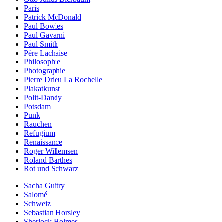
Paris
Patrick McDonald
Paul Bowles
Paul Gavarni
Paul Smith
Père Lachaise
Philosophie
Photographie
Pierre Drieu La Rochelle
Plakatkunst
Polit-Dandy
Potsdam
Punk
Rauchen
Refugium
Renaissance
Roger Willemsen
Roland Barthes
Rot und Schwarz
Sacha Guitry
Salomé
Schweiz
Sebastian Horsley
Sherlock Holmes