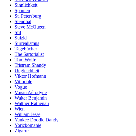
Sinnlichkeit
Spanien
St. Petersburg
Stendhal
Steve McQueen
Stil
Suizid
Surrealismus
Tagebücher
The Sartorialist
Tom Wolfe
Tristram Shandy
Ungleichheit
Viktor Hofmann
Vittoriale
Vogue
Voisin Aérodyne
Walter Benjamin
Walther Rathenau
Wien
William Jesse
Yankee Doodle Dandy
Yorickomanie
Zigarre