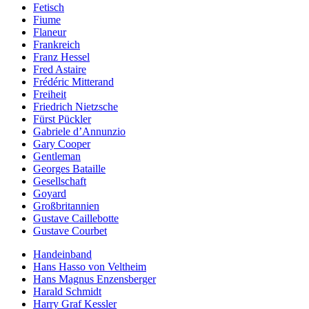
Fetisch
Fiume
Flaneur
Frankreich
Franz Hessel
Fred Astaire
Frédéric Mitterand
Freiheit
Friedrich Nietzsche
Fürst Pückler
Gabriele d’Annunzio
Gary Cooper
Gentleman
Georges Bataille
Gesellschaft
Goyard
Großbritannien
Gustave Caillebotte
Gustave Courbet
Handeinband
Hans Hasso von Veltheim
Hans Magnus Enzensberger
Harald Schmidt
Harry Graf Kessler