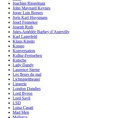
Joachim Ringelnatz
John Maynard Keynes
Jorge Luis Borges
Joris Karl Huysmans
Josef Fenneker
Joseph Roth
Jules-Amédée Barbey d’Aurevilly
Karl Lagerfeld
Klaus Kinski
Kongo
Konversation
Kultur-Fernsehen
Kutsche
Lady Dandy
Laurence Sterne
Les fleurs du mal
Lichtspieltheater
Lingerie
London Dandies
Lord Byron
Lord Savil
LSD
Luisa Casati
Mad Men
Mallorca