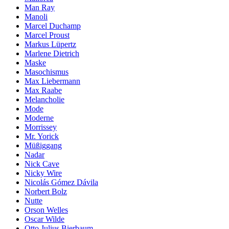
Man Ray
Manoli
Marcel Duchamp
Marcel Proust
Markus Lüpertz
Marlene Dietrich
Maske
Masochismus
Max Liebermann
Max Raabe
Melancholie
Mode
Moderne
Morrissey
Mr. Yorick
Müßiggang
Nadar
Nick Cave
Nicky Wire
Nicolás Gómez Dávila
Norbert Bolz
Nutte
Orson Welles
Oscar Wilde
Otto Julius Bierbaum