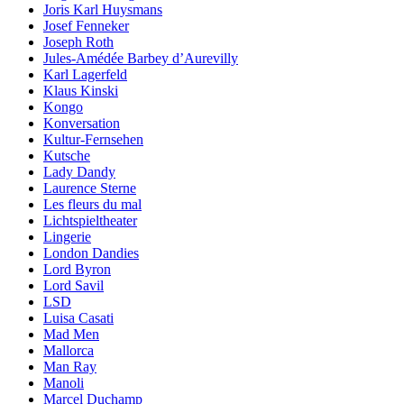
Joris Karl Huysmans
Josef Fenneker
Joseph Roth
Jules-Amédée Barbey d’Aurevilly
Karl Lagerfeld
Klaus Kinski
Kongo
Konversation
Kultur-Fernsehen
Kutsche
Lady Dandy
Laurence Sterne
Les fleurs du mal
Lichtspieltheater
Lingerie
London Dandies
Lord Byron
Lord Savil
LSD
Luisa Casati
Mad Men
Mallorca
Man Ray
Manoli
Marcel Duchamp