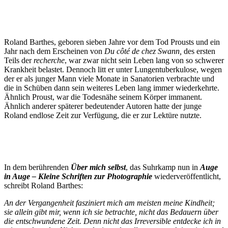
Roland Barthes, geboren sieben Jahre vor dem Tod Prousts und ein
Jahr nach dem Erscheinen von
Du côté de chez Swann,
des ersten
Teils der
recherche
, war zwar nicht sein Leben lang von so schwerer
Krankheit belastet. Dennoch litt er unter Lungentuberkulose, wegen
der er als junger Mann viele Monate in Sanatorien verbrachte und
die in Schüben dann sein weiteres Leben lang immer wiederkehrte.
Ähnlich Proust, war die Todesnähe seinem Körper immanent.
Ähnlich anderer späterer bedeutender Autoren hatte der junge
Roland endlose Zeit zur Verfügung, die er zur Lektüre nutzte.
In dem berührenden
Über mich selbst
, das Suhrkamp nun in
Auge
in Auge – Kleine Schriften zur Photographie
wiederveröffentlicht,
schreibt Roland Barthes:
An der Vergangenheit fasziniert mich am meisten meine Kindheit;
sie allein gibt mir, wenn ich sie betrachte, nicht das Bedauern über
die entschwundene Zeit. Denn nicht das Irreversible entdecke ich in