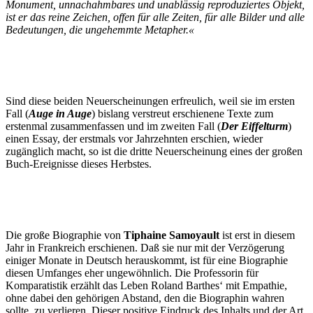
Monument, unnachahmbares und unablässig reproduziertes Objekt,
ist er das reine Zeichen, offen für alle Zeiten, für alle Bilder und alle
Bedeutungen, die ungehemmte Metapher.«
Sind diese beiden Neuerscheinungen erfreulich, weil sie im ersten
Fall (
Auge in Auge
) bislang verstreut erschienene Texte zum
erstenmal zusammenfassen und im zweiten Fall (
Der Eiffelturm
)
einen Essay, der erstmals vor Jahrzehnten erschien, wieder
zugänglich macht, so ist die dritte Neuerscheinung eines der großen
Buch-Ereignisse dieses Herbstes.
Die große Biographie von
Tiphaine Samoyault
ist erst in diesem
Jahr in Frankreich erschienen. Daß sie nur mit der Verzögerung
einiger Monate in Deutsch herauskommt, ist für eine Biographie
diesen Umfanges eher ungewöhnlich. Die Professorin für
Komparatistik erzählt das Leben Roland Barthes‘ mit Empathie,
ohne dabei den gehörigen Abstand, den die Biographin wahren
sollte, zu verlieren. Dieser positive Eindruck des Inhalts und der Art