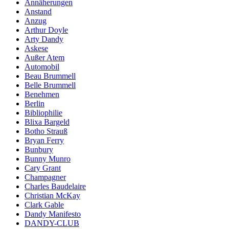
Annäherungen
Anstand
Anzug
Arthur Doyle
Arty Dandy
Askese
Außer Atem
Automobil
Beau Brummell
Belle Brummell
Benehmen
Berlin
Bibliophilie
Blixa Bargeld
Botho Strauß
Bryan Ferry
Bunbury
Bunny Munro
Cary Grant
Champagner
Charles Baudelaire
Christian McKay
Clark Gable
Dandy Manifesto
DANDY-CLUB