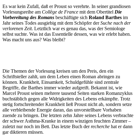
Es war kein Zufall, daß er Proust so verehrte. In seiner grandiosen
Vorlesungsreihe am
Collège de France
mit dem Obertitel
Die
Vorbereitung des Romans
beschäftigte sich
Roland Barthes
im
Jahr seines Todes ausgiebig mit dem Schöpfer der
Suche nach der
verlorenen Zeit
. Letztlich war es genau das, was der Semiologe
selbst suchte. Was ist das Essentielle dessen, was wir erlebt haben.
Was macht uns aus? Was bleibt?
Die Themen der Vorlesung kreisen um den Preis, den ein
Schriftsteller zahlt, um dem Leben einen Roman abringen zu
können. Krankheit, Einsamkeit, Schuldgefühle sind zentrale
Begriffe, die Barthes immer wieder aufgreift. Bekannt ist, wie
Marcel Proust seinen mehrere tausend Seiten starken Romanzyklus
buchstäblich gegen alle Widrigkeiten des Lebens erkämpfte. Trotz
stetig fortschreitender Krankheit ließ Proust nicht ab, sondern setze
alle verbleibende Energie daran, das unvorstellbare Vorhaben
zuende zu bringen. Die letzten zehn Jahre seines Lebens verbrachte
der schwer Asthma-Kranke in einem winzigen feuchten Zimmer –
zuletzt nur noch im Bett. Das letzte Buch der
recherche
hat er dann
gar diktieren müssen
.