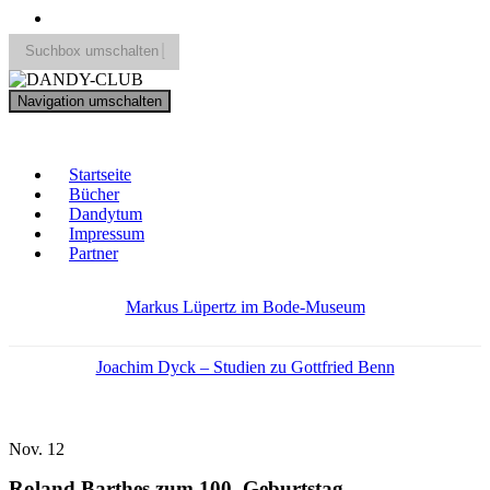
Suchbox umschalten
Search
Navigation umschalten
for:
DANDY-CLUB
Startseite
Bücher
Dandytum
Impressum
Partner
Markus Lüpertz im Bode-Museum
Joachim Dyck – Studien zu Gottfried Benn
Nov.
12
Roland Barthes zum 100. Geburtstag