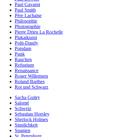
Paul Gavarni
Paul Smith
Père Lachaise
Philosophie
Photographie
Pierre Drieu La Rochelle
Plakatkunst
Polit-Dandy
Potsdam
Punk
Rauchen
Refugium
Renaissance
Roger Willemsen
Roland Barthes
Rot und Schwarz
Sacha Guitry
Salomé
Schweiz
Sebastian Horsley
Sherlock Holmes
Sinnlichkeit
Spanien
St. Petersburg