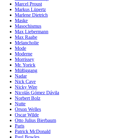
Marcel Proust
Markus Lüpertz
Marlene Dietrich
Maske
Masochismus
Max Liebermann
Max Raabe
Melancholie
Mode
Moderne
Morrissey
Mr. Yorick
Müßiggang
Nadar
Nick Cave
Nicky Wire
Nicolás Gómez Dávila
Norbert Bolz
Nutte
Orson Welles
Oscar Wilde
Otto Julius Bierbaum
Paris
Patrick McDonald
Paul Bowles