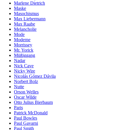
Marlene Dietrich
Maske
Masochismus
Max Liebermann
Max Raabe
Melancholie
Mode
Moderne
Morrissey
Mr. Yorick
Müßiggang
Nadar
Nick Cave
Nicky Wire
Nicolás Gómez Dávila
Norbert Bolz
Nutte
Orson Welles
Oscar Wilde
Otto Julius Bierbaum
Paris
Patrick McDonald
Paul Bowles
Paul Gavarni
Paul Smith