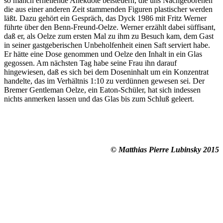
so manch erhellende Anekdote beisteuern, die uns Nachgeborenen
die aus einer anderen Zeit stammenden Figuren plastischer werden
läßt. Dazu gehört ein Gespräch, das Dyck 1986 mit Fritz Werner
führte über den Benn-Freund-Oelze. Werner erzählt dabei süffisant,
daß er, als Oelze zum ersten Mal zu ihm zu Besuch kam, dem Gast
in seiner gastgeberischen Unbeholfenheit einen Saft serviert habe.
Er hätte eine Dose genommen und Oelze den Inhalt in ein Glas
gegossen. Am nächsten Tag habe seine Frau ihn darauf
hingewiesen, daß es sich bei dem Doseninhalt um ein Konzentrat
handelte, das im Verhältnis 1:10 zu verdünnen gewesen sei. Der
Bremer Gentleman Oelze, ein Eaton-Schüler, hat sich indessen
nichts anmerken lassen und das Glas bis zum Schluß geleert.
© Matthias Pierre Lubinsky 2015