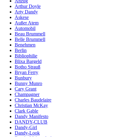
Anzug
Arthur Doyle
Arty Dandy
Askese
Außer Atem
Automobil
Beau Brummell
Belle Brummell
Benehmen
Berlin
Bibliophilie
Blixa Bargeld
Botho Strauß
Bryan Ferry
Bunbury
Bunny Munro
Cary Grant
Champagner
Charles Baudelaire
Christian McKay
Clark Gable
Dandy Manifesto
DANDY-CLUB
Dandy-Girl
Dandy-Look