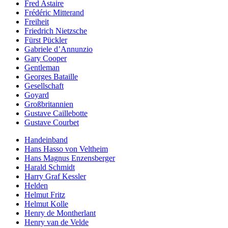
Fred Astaire
Frédéric Mitterand
Freiheit
Friedrich Nietzsche
Fürst Pückler
Gabriele d’Annunzio
Gary Cooper
Gentleman
Georges Bataille
Gesellschaft
Goyard
Großbritannien
Gustave Caillebotte
Gustave Courbet
Handeinband
Hans Hasso von Veltheim
Hans Magnus Enzensberger
Harald Schmidt
Harry Graf Kessler
Helden
Helmut Fritz
Helmut Kolle
Henry de Montherlant
Henry van de Velde