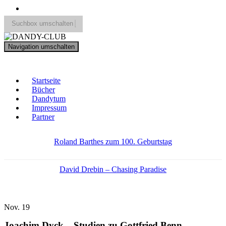
Suchbox umschalten
Search
Navigation umschalten
for:
DANDY-CLUB
Startseite
Bücher
Dandytum
Impressum
Partner
Roland Barthes zum 100. Geburtstag
David Drebin – Chasing Paradise
Nov.
19
Joachim Dyck – Studien zu Gottfried Benn