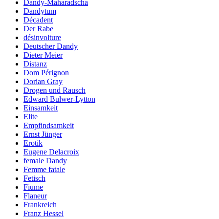
Dandy-Maharadscha
Dandytum
Décadent
Der Rabe
désinvolture
Deutscher Dandy
Dieter Meier
Distanz
Dom Pérignon
Dorian Gray
Drogen und Rausch
Edward Bulwer-Lytton
Einsamkeit
Elite
Empfindsamkeit
Ernst Jünger
Erotik
Eugene Delacroix
female Dandy
Femme fatale
Fetisch
Fiume
Flaneur
Frankreich
Franz Hessel