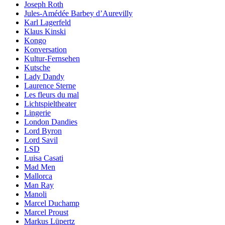
Joseph Roth
Jules-Amédée Barbey d’Aurevilly
Karl Lagerfeld
Klaus Kinski
Kongo
Konversation
Kultur-Fernsehen
Kutsche
Lady Dandy
Laurence Sterne
Les fleurs du mal
Lichtspieltheater
Lingerie
London Dandies
Lord Byron
Lord Savil
LSD
Luisa Casati
Mad Men
Mallorca
Man Ray
Manoli
Marcel Duchamp
Marcel Proust
Markus Lüpertz