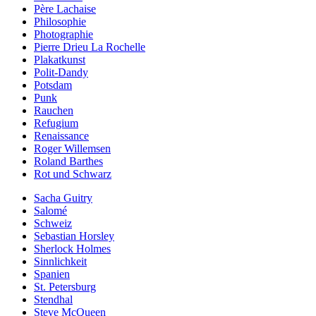
Père Lachaise
Philosophie
Photographie
Pierre Drieu La Rochelle
Plakatkunst
Polit-Dandy
Potsdam
Punk
Rauchen
Refugium
Renaissance
Roger Willemsen
Roland Barthes
Rot und Schwarz
Sacha Guitry
Salomé
Schweiz
Sebastian Horsley
Sherlock Holmes
Sinnlichkeit
Spanien
St. Petersburg
Stendhal
Steve McQueen