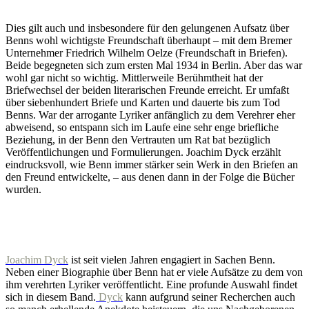
Dies gilt auch und insbesondere für den gelungenen Aufsatz über
Benns wohl wichtigste Freundschaft überhaupt – mit dem Bremer
Unternehmer Friedrich Wilhelm Oelze (Freundschaft in Briefen).
Beide begegneten sich zum ersten Mal 1934 in Berlin. Aber das war
wohl gar nicht so wichtig. Mittlerweile Berühmtheit hat der
Briefwechsel der beiden literarischen Freunde erreicht. Er umfaßt
über siebenhundert Briefe und Karten und dauerte bis zum Tod
Benns. War der arrogante Lyriker anfänglich zu dem Verehrer eher
abweisend, so entspann sich im Laufe eine sehr enge briefliche
Beziehung, in der Benn den Vertrauten um Rat bat bezüglich
Veröffentlichungen und Formulierungen. Joachim Dyck erzählt
eindrucksvoll, wie Benn immer stärker sein Werk in den Briefen an
den Freund entwickelte, – aus denen dann in der Folge die Bücher
wurden.
Joachim Dyck
ist seit vielen Jahren engagiert in Sachen Benn.
Neben einer Biographie über Benn hat er viele Aufsätze zu dem von
ihm verehrten Lyriker veröffentlicht. Eine profunde Auswahl findet
sich in diesem Band.
Dyck
kann aufgrund seiner Recherchen auch