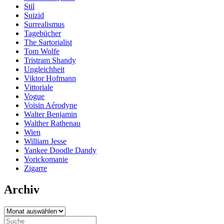
Stil
Suizid
Surrealismus
Tagebücher
The Sartorialist
Tom Wolfe
Tristram Shandy
Ungleichheit
Viktor Hofmann
Vittoriale
Vogue
Voisin Aérodyne
Walter Benjamin
Walther Rathenau
Wien
William Jesse
Yankee Doodle Dandy
Yorickomanie
Zigarre
Archiv
Archiv
Search