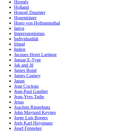
Hermès
Holland
Honoré Daumier
Hosenträger
Hugo von Hofmannsthal
Ianva
Impressionismus
Individualität
Irland
Italien
Jacques Henri Lartigue
Jaguar E-Type
Jak and Jil
James Bond
James Cagney
Japan
Jean Cocteau
Jean-Paul Gaultier
Jean-Yves Tadie
Jesus
Joachim Ringelnatz
John Maynard Keynes
Jorge Luis Borges
Joris Karl Huysmans
Josef Fenneker