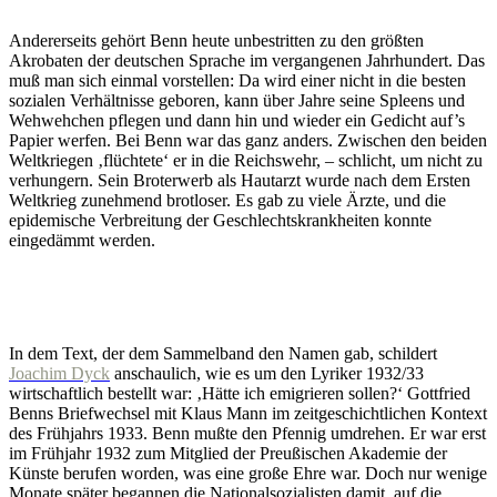
Andererseits gehört Benn heute unbestritten zu den größten
Akrobaten der deutschen Sprache im vergangenen Jahrhundert. Das
muß man sich einmal vorstellen: Da wird einer nicht in die besten
sozialen Verhältnisse geboren, kann über Jahre seine Spleens und
Wehwehchen pflegen und dann hin und wieder ein Gedicht auf’s
Papier werfen. Bei Benn war das ganz anders. Zwischen den beiden
Weltkriegen ‚flüchtete‘ er in die Reichswehr, – schlicht, um nicht zu
verhungern. Sein Broterwerb als Hautarzt wurde nach dem Ersten
Weltkrieg zunehmend brotloser. Es gab zu viele Ärzte, und die
epidemische Verbreitung der Geschlechtskrankheiten konnte
eingedämmt werden.
In dem Text, der dem Sammelband den Namen gab, schildert
Joachim Dyck
anschaulich, wie es um den Lyriker 1932/33
wirtschaftlich bestellt war: ‚Hätte ich emigrieren sollen?‘ Gottfried
Benns Briefwechsel mit Klaus Mann im zeitgeschichtlichen Kontext
des Frühjahrs 1933. Benn mußte den Pfennig umdrehen. Er war erst
im Frühjahr 1932 zum Mitglied der Preußischen Akademie der
Künste berufen worden, was eine große Ehre war. Doch nur wenige
Monate später begannen die Nationalsozialisten damit, auf die