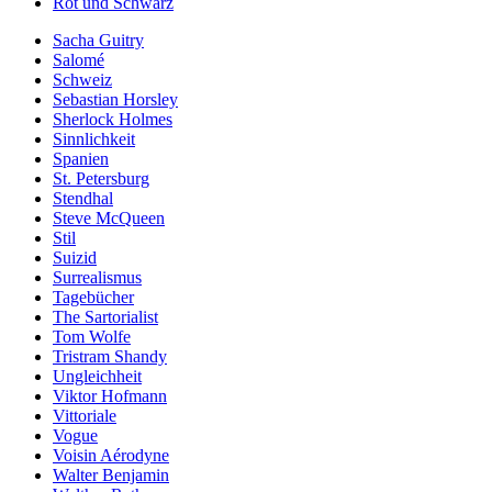
Rot und Schwarz
Sacha Guitry
Salomé
Schweiz
Sebastian Horsley
Sherlock Holmes
Sinnlichkeit
Spanien
St. Petersburg
Stendhal
Steve McQueen
Stil
Suizid
Surrealismus
Tagebücher
The Sartorialist
Tom Wolfe
Tristram Shandy
Ungleichheit
Viktor Hofmann
Vittoriale
Vogue
Voisin Aérodyne
Walter Benjamin