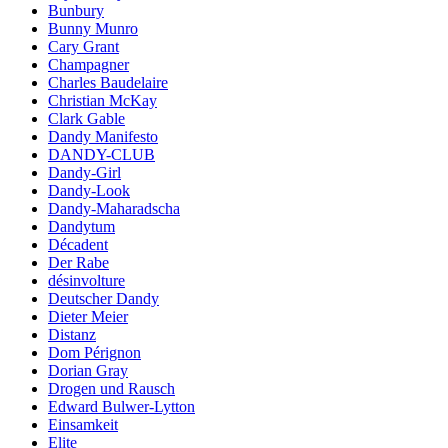
Bunbury
Bunny Munro
Cary Grant
Champagner
Charles Baudelaire
Christian McKay
Clark Gable
Dandy Manifesto
DANDY-CLUB
Dandy-Girl
Dandy-Look
Dandy-Maharadscha
Dandytum
Décadent
Der Rabe
désinvolture
Deutscher Dandy
Dieter Meier
Distanz
Dom Pérignon
Dorian Gray
Drogen und Rausch
Edward Bulwer-Lytton
Einsamkeit
Elite