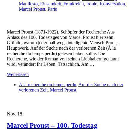
Manifesto
,
Einsamkeit
,
Frankreich
,
Ironie
,
Konversation
,
Marcel Proust
,
Paris
Marcel Proust (1871-1922). Schöpfer der Recherche Aus
Anlass des 100. Todestages von Marcel Proust hier zehn
Gründe, warum jeder halbwegs intelligente Mensch Prousts
Hauptwerk, Auf der Suche nach der verlorenen Zeit (À la
recherche du temps perdu) gelesen haben sollte. Die
Recherche, wie der Roman von seinen Liebhabern genannt
wird, verändert Ihr Leben. Tatsächlich. Am …
Weiterlesen
A la recherche du temps perdu
,
Auf der Suche nach der
verlorenen Zeit
,
Marcel Proust
Nov.
18
Marcel Proust – 100. Todestag