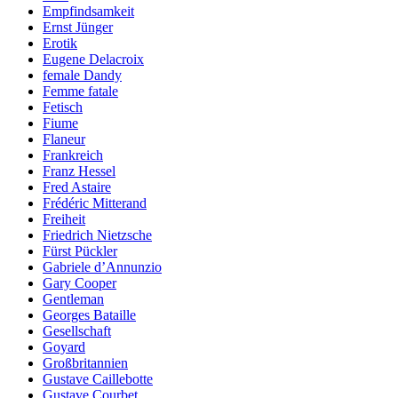
Empfindsamkeit
Ernst Jünger
Erotik
Eugene Delacroix
female Dandy
Femme fatale
Fetisch
Fiume
Flaneur
Frankreich
Franz Hessel
Fred Astaire
Frédéric Mitterand
Freiheit
Friedrich Nietzsche
Fürst Pückler
Gabriele d’Annunzio
Gary Cooper
Gentleman
Georges Bataille
Gesellschaft
Goyard
Großbritannien
Gustave Caillebotte
Gustave Courbet