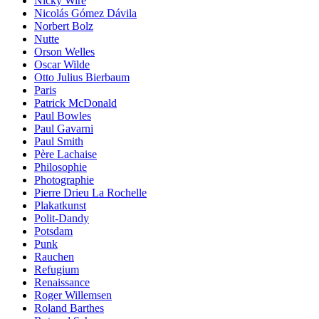
Nicky Wire
Nicolás Gómez Dávila
Norbert Bolz
Nutte
Orson Welles
Oscar Wilde
Otto Julius Bierbaum
Paris
Patrick McDonald
Paul Bowles
Paul Gavarni
Paul Smith
Père Lachaise
Philosophie
Photographie
Pierre Drieu La Rochelle
Plakatkunst
Polit-Dandy
Potsdam
Punk
Rauchen
Refugium
Renaissance
Roger Willemsen
Roland Barthes