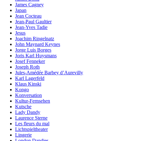
James Cagney
Japan
Jean Cocteau
Jean-Paul Gaultier
Jean-Yves Tadie
Jesus
Joachim Ringelnatz
John Maynard Keynes
Jorge Luis Borges
Joris Karl Huysmans
Josef Fenneker
Joseph Roth
Jules-Amédée Barbey d’Aurevilly
Karl Lagerfeld
Klaus Kinski
Kongo
Konversation
Kultur-Fernsehen
Kutsche
Lady Dandy
Laurence Sterne
Les fleurs du mal
Lichtspieltheater
Lingerie
London Dandies