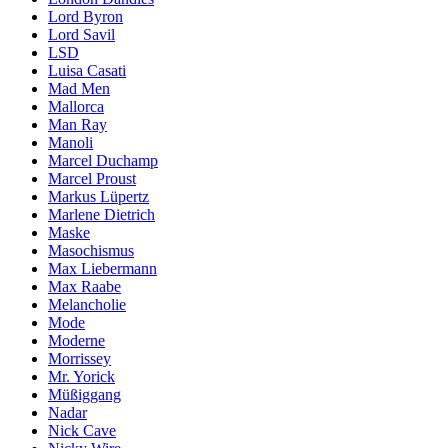
Lord Byron
Lord Savil
LSD
Luisa Casati
Mad Men
Mallorca
Man Ray
Manoli
Marcel Duchamp
Marcel Proust
Markus Lüpertz
Marlene Dietrich
Maske
Masochismus
Max Liebermann
Max Raabe
Melancholie
Mode
Moderne
Morrissey
Mr. Yorick
Müßiggang
Nadar
Nick Cave