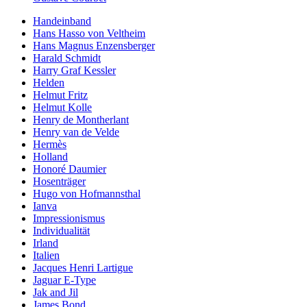
Handeinband
Hans Hasso von Veltheim
Hans Magnus Enzensberger
Harald Schmidt
Harry Graf Kessler
Helden
Helmut Fritz
Helmut Kolle
Henry de Montherlant
Henry van de Velde
Hermès
Holland
Honoré Daumier
Hosenträger
Hugo von Hofmannsthal
Ianva
Impressionismus
Individualität
Irland
Italien
Jacques Henri Lartigue
Jaguar E-Type
Jak and Jil
James Bond