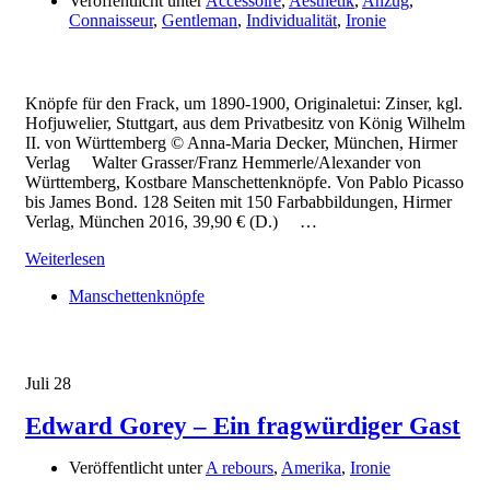
Veröffentlicht unter
Accessoire
,
Aesthetik
,
Anzug
,
Connaisseur
,
Gentleman
,
Individualität
,
Ironie
Knöpfe für den Frack, um 1890-1900, Originaletui: Zinser, kgl.
Hofjuwelier, Stuttgart, aus dem Privatbesitz von König Wilhelm
II. von Württemberg © Anna-Maria Decker, München, Hirmer
Verlag Walter Grasser/Franz Hemmerle/Alexander von
Württemberg, Kostbare Manschettenknöpfe. Von Pablo Picasso
bis James Bond. 128 Seiten mit 150 Farbabbildungen, Hirmer
Verlag, München 2016, 39,90 € (D.) …
Weiterlesen
Manschettenknöpfe
Juli
28
Edward Gorey – Ein fragwürdiger Gast
Veröffentlicht unter
A rebours
,
Amerika
,
Ironie