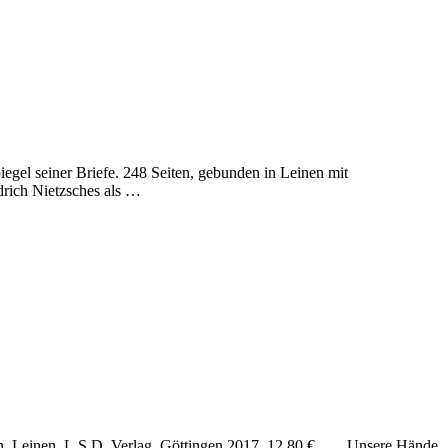
el seiner Briefe. 248 Seiten, gebunden in Leinen mit
rich Nietzsches als …
en, Leinen, L.S.D. Verlag, Göttingen 2017, 12,80 €. Unsere Hände