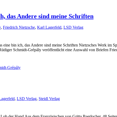
h, das Andere sind meine Schriften
e
,
Friedrich Nietzsche
,
Karl Lagerfeld
,
LSD Verlag
e bin ich, das Andere sind meine Schriften Nietzsches Werk im Spieg
diger Schmidt-Grépály veröffentlicht eine Auswahl von Briefen Fried
midt-Grépály
Lagerfeld
,
LSD Verlag
,
Steidl Verlag
Lob der Hand Aus dem Französischen von Gritta Baerlocher. 48 Seit