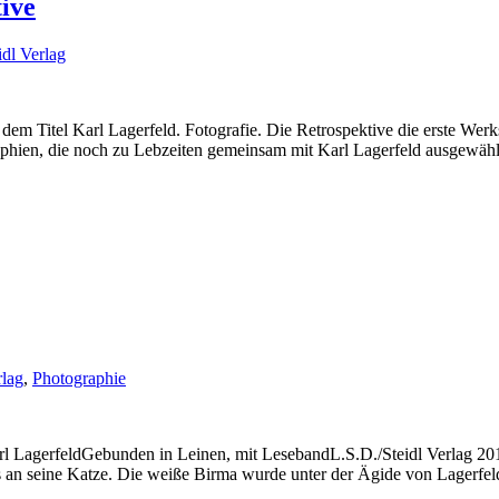
tive
idl Verlag
em Titel Karl Lagerfeld. Fotografie. Die Retrospektive die erste Wer
aphien, die noch zu Lebzeiten gemeinsam mit Karl Lagerfeld ausgewäh
lag
,
Photographie
 LagerfeldGebunden in Leinen, mit LesebandL.S.D./Steidl Verlag 2018,
 an seine Katze. Die weiße Birma wurde unter der Ägide von Lagerfe