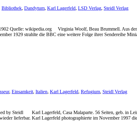
,
Bibliothek
,
Dandytum
,
Karl Lagerfeld
,
LSD Verlag
,
Steidl Verlag
, 1902 Quelle: wikipedia.org Virginia Woolf, Beau Brummell. Aus dem
ber 1929 strahlte die BBC eine weitere Folge ihrer Sendereihe Miniatu
sseur
,
Einsamkeit
,
Italien
,
Karl Lagerfeld
,
Refugium
,
Steidl Verlag
ed by Steidl Karl Lagerfeld, Casa Malaparte. 56 Seiten, geb. in Lei
wieder lieferbar. Karl Lagerfeld photographierte im November 1997 d