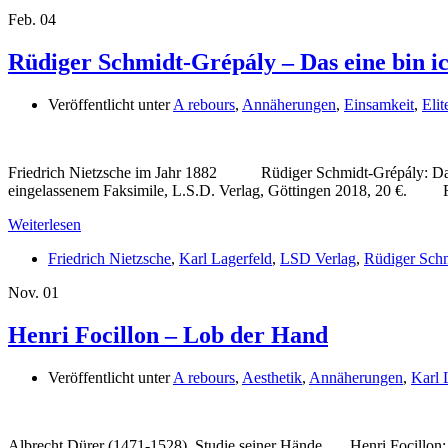
Feb.
04
Rüdiger Schmidt-Grépály – Das eine bin ic
Veröffentlicht unter
A rebours
,
Annäherungen
,
Einsamkeit
,
Elit
Friedrich Nietzsche im Jahr 1882 Rüdiger Schmidt-Grépály: Das ein
eingelassenem Faksimile, L.S.D. Verlag, Göttingen 2018, 20 €. Rü
Weiterlesen
Friedrich Nietzsche
,
Karl Lagerfeld
,
LSD Verlag
,
Rüdiger Sch
Nov.
01
Henri Focillon – Lob der Hand
Veröffentlicht unter
A rebours
,
Aesthetik
,
Annäherungen
,
Karl 
Albrecht Dürer (1471-1528), Studie seiner Hände Henri Focillon: 