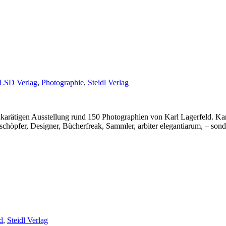
LSD Verlag
,
Photographie
,
Steidl Verlag
arätigen Ausstellung rund 150 Photographien von Karl Lagerfeld. Karl
schöpfer, Designer, Bücherfreak, Sammler, arbiter elegantiarum, – son
d
,
Steidl Verlag