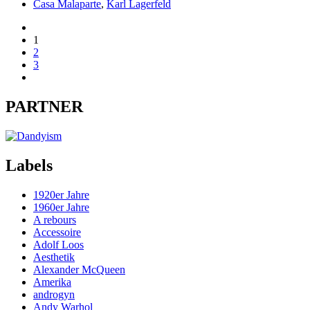
Casa Malaparte
,
Karl Lagerfeld
1
2
3
PARTNER
Labels
1920er Jahre
1960er Jahre
A rebours
Accessoire
Adolf Loos
Aesthetik
Alexander McQueen
Amerika
androgyn
Andy Warhol