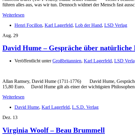
führen alles aus, was wir tun. Dennoch widmet der Mensch fast auss
Weiterlesen
Henri Focillon
,
Karl Lagerfeld
,
Lob der Hand
,
LSD Verlag
Aug.
29
David Hume – Gespräche über natürliche 
Veröffentlicht unter
Großbritannien
,
Karl Lagerfeld
,
LSD Verla
Allan Ramsey, David Hume (1711-1776) David Hume, Gespräche über 
15,80 Euro. David Hume gilt als einer der wichtigsten Philosophen
Weiterlesen
David Hume
,
Karl Lagerfeld
,
L.S.D. Verlag
Dez.
13
Virginia Woolf – Beau Brummell