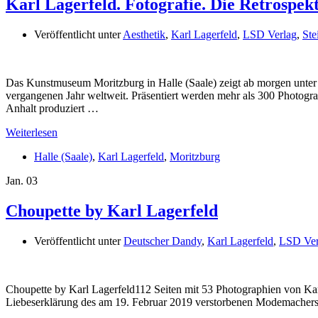
Karl Lagerfeld. Fotografie. Die Retrospek
Veröffentlicht unter
Aesthetik
,
Karl Lagerfeld
,
LSD Verlag
,
Ste
Das Kunstmuseum Moritzburg in Halle (Saale) zeigt ab morgen unter d
vergangenen Jahr weltweit. Präsentiert werden mehr als 300 Photogr
Anhalt produziert …
Weiterlesen
Halle (Saale)
,
Karl Lagerfeld
,
Moritzburg
Jan.
03
Choupette by Karl Lagerfeld
Veröffentlicht unter
Deutscher Dandy
,
Karl Lagerfeld
,
LSD Ver
Choupette by Karl Lagerfeld112 Seiten mit 53 Photographien von Karl
Liebeserklärung des am 19. Februar 2019 verstorbenen Modemachers