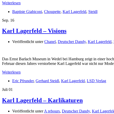
Weiterlesen
Baptiste Giabiconi
,
Choupette
,
Karl Lagerfeld
,
Steidl
Sep.
16
Karl Lagerfeld – Visions
Veröffentlicht unter
Chanel
,
Deutscher Dandy
,
Karl Lagerfeld
,
Das Ernst Barlach Museum in Wedel bei Hamburg zeigt in einer hochk
Februar diesen Jahres verstorbene Karl Lagerfeld war nicht nur Mode
Weiterlesen
Eric Pfrunder
,
Gerhard Steidl
,
Karl Lagerfeld
,
LSD Verlag
Juli
01
Karl Lagerfeld – Karlikaturen
Veröffentlicht unter
A rebours
,
Deutscher Dandy
,
Karl Lagerfel