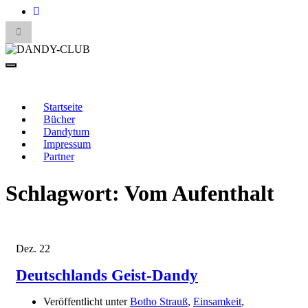
Suchbox
umschalten
Search
for:
Navigation
umschalten
DANDY-CLUB
Startseite
Bücher
Dandytum
Impressum
Partner
Schlagwort:
Vom Aufenthalt
Dez.
22
Deutschlands Geist-Dandy
Veröffentlicht unter
Botho Strauß
,
Einsamkeit
,