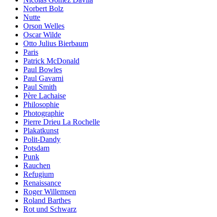
Norbert Bolz
Nutte
Orson Welles
Oscar Wilde
Otto Julius Bierbaum
Paris
Patrick McDonald
Paul Bowles
Paul Gavarni
Paul Smith
Père Lachaise
Philosophie
Photographie
Pierre Drieu La Rochelle
Plakatkunst
Polit-Dandy
Potsdam
Punk
Rauchen
Refugium
Renaissance
Roger Willemsen
Roland Barthes
Rot und Schwarz