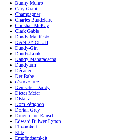
Bunny Munro
Cary Grant
Champagner
Charles Baudelaire
Christian McKay
Clark Gable
Dandy Manifesto
DANDY-CLUB
Dandy-Girl
Dandy-Look
Dandy-Maharadscha
Dandytum
Décadent
Der Rabe
désinvolture
Deutscher Dandy
Dieter Meier
Distanz
Dom Pérignon
Dorian Gray
Drogen und Rausch
Edward Bulwer-Lytton
Einsamkeit
Elite
Empfindsamkeit