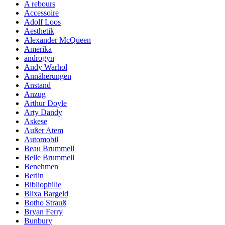
A rebours
Accessoire
Adolf Loos
Aesthetik
Alexander McQueen
Amerika
androgyn
Andy Warhol
Annäherungen
Anstand
Anzug
Arthur Doyle
Arty Dandy
Askese
Außer Atem
Automobil
Beau Brummell
Belle Brummell
Benehmen
Berlin
Bibliophilie
Blixa Bargeld
Botho Strauß
Bryan Ferry
Bunbury