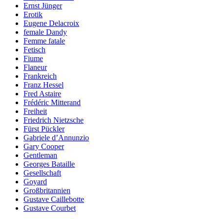
Ernst Jünger
Erotik
Eugene Delacroix
female Dandy
Femme fatale
Fetisch
Fiume
Flaneur
Frankreich
Franz Hessel
Fred Astaire
Frédéric Mitterand
Freiheit
Friedrich Nietzsche
Fürst Pückler
Gabriele d’Annunzio
Gary Cooper
Gentleman
Georges Bataille
Gesellschaft
Goyard
Großbritannien
Gustave Caillebotte
Gustave Courbet