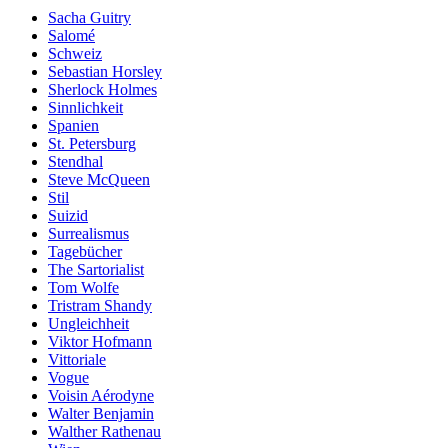
Sacha Guitry
Salomé
Schweiz
Sebastian Horsley
Sherlock Holmes
Sinnlichkeit
Spanien
St. Petersburg
Stendhal
Steve McQueen
Stil
Suizid
Surrealismus
Tagebücher
The Sartorialist
Tom Wolfe
Tristram Shandy
Ungleichheit
Viktor Hofmann
Vittoriale
Vogue
Voisin Aérodyne
Walter Benjamin
Walther Rathenau