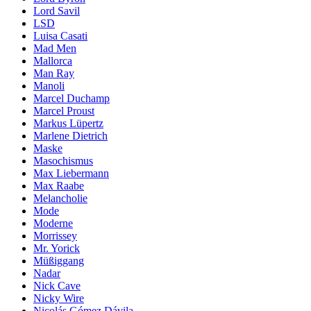
Lord Savil
LSD
Luisa Casati
Mad Men
Mallorca
Man Ray
Manoli
Marcel Duchamp
Marcel Proust
Markus Lüpertz
Marlene Dietrich
Maske
Masochismus
Max Liebermann
Max Raabe
Melancholie
Mode
Moderne
Morrissey
Mr. Yorick
Müßiggang
Nadar
Nick Cave
Nicky Wire
Nicolás Gómez Dávila