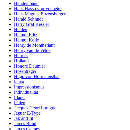
Handeinband
Hans Hasso von Veltheim
Hans Magnus Enzensberger
Harald Schmidt
Harry Graf Kessler
Helden
Helmut Fritz
Helmut Kolle
Henry de Montherlant
Henry van de Velde
Hermès
Holland
Honoré Daumier
Hosenträger
Hugo von Hofmannsthal
Ianva
Impressionismus
Individualität
Irland
Italien
Jacques Henri Lartigue
Jaguar E-Type
Jak and Jil
James Bond
James Cagney