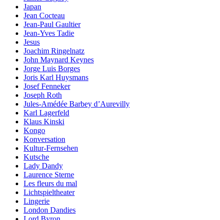
Japan
Jean Cocteau
Jean-Paul Gaultier
Jean-Yves Tadie
Jesus
Joachim Ringelnatz
John Maynard Keynes
Jorge Luis Borges
Joris Karl Huysmans
Josef Fenneker
Joseph Roth
Jules-Amédée Barbey d’Aurevilly
Karl Lagerfeld
Klaus Kinski
Kongo
Konversation
Kultur-Fernsehen
Kutsche
Lady Dandy
Laurence Sterne
Les fleurs du mal
Lichtspieltheater
Lingerie
London Dandies
Lord Byron