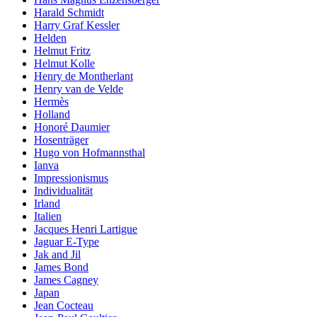
Harald Schmidt
Harry Graf Kessler
Helden
Helmut Fritz
Helmut Kolle
Henry de Montherlant
Henry van de Velde
Hermès
Holland
Honoré Daumier
Hosenträger
Hugo von Hofmannsthal
Ianva
Impressionismus
Individualität
Irland
Italien
Jacques Henri Lartigue
Jaguar E-Type
Jak and Jil
James Bond
James Cagney
Japan
Jean Cocteau