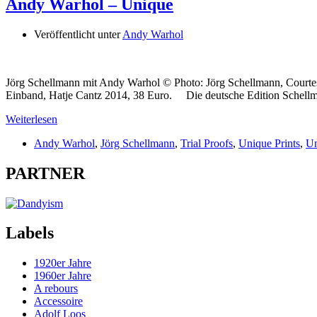
Andy Warhol – Unique
Veröffentlicht unter
Andy Warhol
Jörg Schellmann mit Andy Warhol © Photo: Jörg Schellmann, Courte
Einband, Hatje Cantz 2014, 38 Euro. Die deutsche Edition Schell
Weiterlesen
Andy Warhol
,
Jörg Schellmann
,
Trial Proofs
,
Unique Prints
,
Un
PARTNER
Labels
1920er Jahre
1960er Jahre
A rebours
Accessoire
Adolf Loos