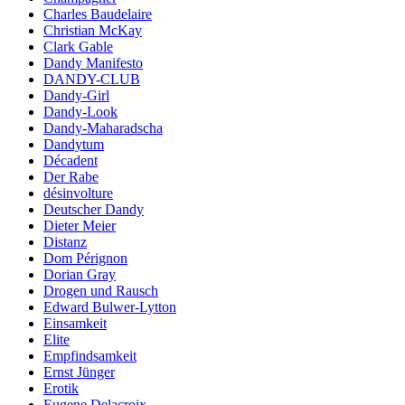
Charles Baudelaire
Christian McKay
Clark Gable
Dandy Manifesto
DANDY-CLUB
Dandy-Girl
Dandy-Look
Dandy-Maharadscha
Dandytum
Décadent
Der Rabe
désinvolture
Deutscher Dandy
Dieter Meier
Distanz
Dom Pérignon
Dorian Gray
Drogen und Rausch
Edward Bulwer-Lytton
Einsamkeit
Elite
Empfindsamkeit
Ernst Jünger
Erotik
Eugene Delacroix