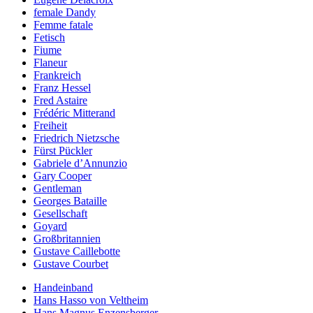
female Dandy
Femme fatale
Fetisch
Fiume
Flaneur
Frankreich
Franz Hessel
Fred Astaire
Frédéric Mitterand
Freiheit
Friedrich Nietzsche
Fürst Pückler
Gabriele d’Annunzio
Gary Cooper
Gentleman
Georges Bataille
Gesellschaft
Goyard
Großbritannien
Gustave Caillebotte
Gustave Courbet
Handeinband
Hans Hasso von Veltheim
Hans Magnus Enzensberger