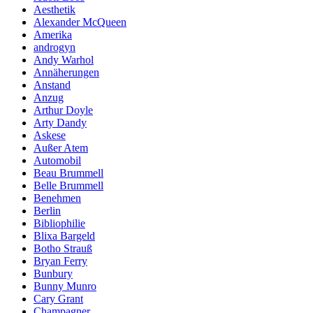
Aesthetik
Alexander McQueen
Amerika
androgyn
Andy Warhol
Annäherungen
Anstand
Anzug
Arthur Doyle
Arty Dandy
Askese
Außer Atem
Automobil
Beau Brummell
Belle Brummell
Benehmen
Berlin
Bibliophilie
Blixa Bargeld
Botho Strauß
Bryan Ferry
Bunbury
Bunny Munro
Cary Grant
Champagner