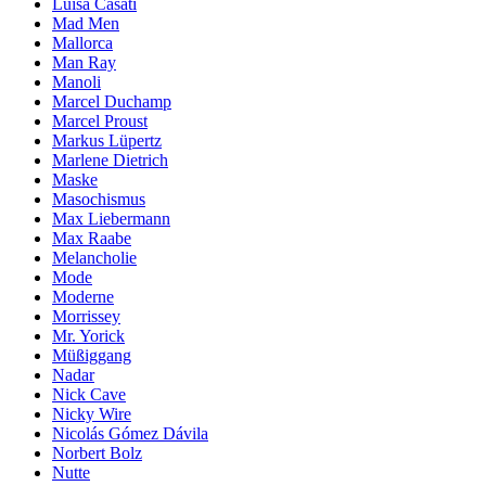
Luisa Casati
Mad Men
Mallorca
Man Ray
Manoli
Marcel Duchamp
Marcel Proust
Markus Lüpertz
Marlene Dietrich
Maske
Masochismus
Max Liebermann
Max Raabe
Melancholie
Mode
Moderne
Morrissey
Mr. Yorick
Müßiggang
Nadar
Nick Cave
Nicky Wire
Nicolás Gómez Dávila
Norbert Bolz
Nutte