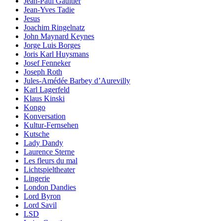
Jean-Paul Gaultier
Jean-Yves Tadie
Jesus
Joachim Ringelnatz
John Maynard Keynes
Jorge Luis Borges
Joris Karl Huysmans
Josef Fenneker
Joseph Roth
Jules-Amédée Barbey d’Aurevilly
Karl Lagerfeld
Klaus Kinski
Kongo
Konversation
Kultur-Fernsehen
Kutsche
Lady Dandy
Laurence Sterne
Les fleurs du mal
Lichtspieltheater
Lingerie
London Dandies
Lord Byron
Lord Savil
LSD