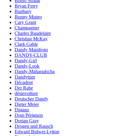
Botho Strauß
Bryan Ferry
Bunbury
Bunny Munro
Cary Grant
Champagner
Charles Baudelaire
Christian McKay
Clark Gable
Dandy Manifesto
DANDY-CLUB
Dandy-Girl
Dandy-Look
Dandy-Maharadscha
Dandytum
Décadent
Der Rabe
désinvolture
Deutscher Dandy
Dieter Meier
Distanz
Dom Pérignon
Dorian Gray
Drogen und Rausch
Edward Bulwer-Lytton