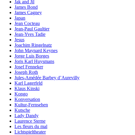
Jak and Jil
James Bond
James Cagney
Japan
Jean Cocteau
Jean-Paul Gaultier
Jean-Yves Tadie
Jesus
Joachim Ringelnatz
John Maynard Keynes
Jorge Luis Borges
Joris Karl Huysmans
Josef Fenneker
Joseph Roth
Jules-Amédée Barbey d’Aurevilly
Karl Lagerfeld
Klaus Kinski
Kongo
Konversation
Kultur-Fernsehen
Kutsche
Lady Dandy
Laurence Sterne
Les fleurs du mal
Lichtspieltheater