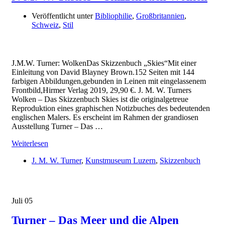
Veröffentlicht unter
Bibliophilie
,
Großbritannien
,
Schweiz
,
Stil
J.M.W. Turner: WolkenDas Skizzenbuch „Skies“Mit einer
Einleitung von David Blayney Brown.152 Seiten mit 144
farbigen Abbildungen,gebunden in Leinen mit eingelassenem
Frontbild,Hirmer Verlag 2019, 29,90 €. J. M. W. Turners
Wolken – Das Skizzenbuch Skies ist die originalgetreue
Reproduktion eines graphischen Notizbuches des bedeutenden
englischen Malers. Es erscheint im Rahmen der grandiosen
Ausstellung Turner – Das …
Weiterlesen
J. M. W. Turner
,
Kunstmuseum Luzern
,
Skizzenbuch
Juli
05
Turner – Das Meer und die Alpen