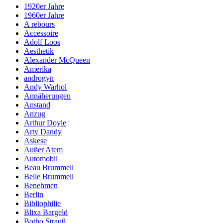
1920er Jahre
1960er Jahre
A rebours
Accessoire
Adolf Loos
Aesthetik
Alexander McQueen
Amerika
androgyn
Andy Warhol
Annäherungen
Anstand
Anzug
Arthur Doyle
Arty Dandy
Askese
Außer Atem
Automobil
Beau Brummell
Belle Brummell
Benehmen
Berlin
Bibliophilie
Blixa Bargeld
Botho Strauß