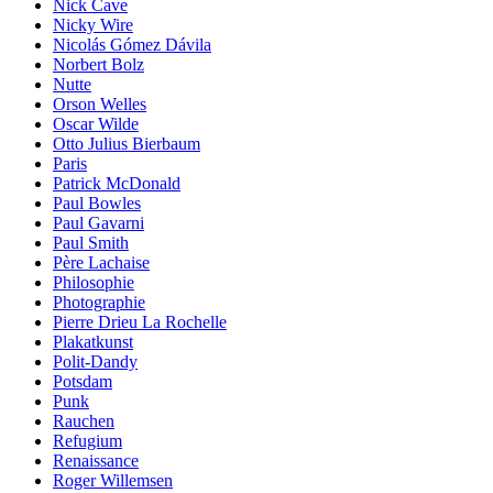
Nick Cave
Nicky Wire
Nicolás Gómez Dávila
Norbert Bolz
Nutte
Orson Welles
Oscar Wilde
Otto Julius Bierbaum
Paris
Patrick McDonald
Paul Bowles
Paul Gavarni
Paul Smith
Père Lachaise
Philosophie
Photographie
Pierre Drieu La Rochelle
Plakatkunst
Polit-Dandy
Potsdam
Punk
Rauchen
Refugium
Renaissance
Roger Willemsen