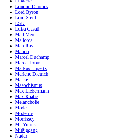
Lingerie
London Dandies
Lord Byron
Lord Savil
LSD
Luisa Casati
Mad Men
Mallorca
Man Ray
Manoli
Marcel Duchamp
Marcel Proust
Markus Lüpertz
Marlene Dietrich
Maske
Masochismus
Max Liebermann
Max Raabe
Melancholie
Mode
Moderne
Morrissey
Mr. Yorick
Müßiggang
Nadar