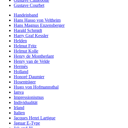
Gustave Caillebotte
Gustave Courbet
Handeinband
Hans Hasso von Veltheim
Hans Magnus Enzensberger
Harald Schmidt
Harry Graf Kessler
Helden
Helmut Fritz
Helmut Kolle
Henry de Montherlant
Henry van de Velde
Hermès
Holland
Honoré Daumier
Hosenträger
Hugo von Hofmannsthal
Ianva
Impressionismus
Individualität
Irland
Italien
Jacques Henri Lartigue
Jaguar E-Type