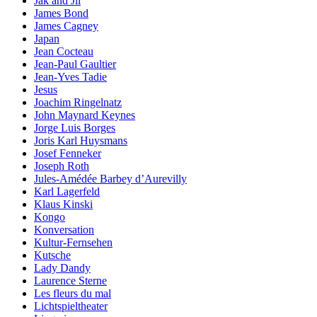
Jak and Jil
James Bond
James Cagney
Japan
Jean Cocteau
Jean-Paul Gaultier
Jean-Yves Tadie
Jesus
Joachim Ringelnatz
John Maynard Keynes
Jorge Luis Borges
Joris Karl Huysmans
Josef Fenneker
Joseph Roth
Jules-Amédée Barbey d’Aurevilly
Karl Lagerfeld
Klaus Kinski
Kongo
Konversation
Kultur-Fernsehen
Kutsche
Lady Dandy
Laurence Sterne
Les fleurs du mal
Lichtspieltheater