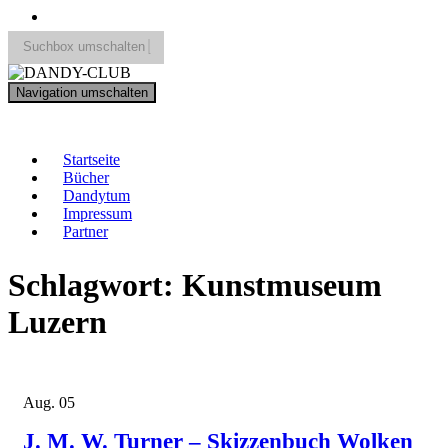
Suchbox umschalten
Search
Navigation umschalten
for:
DANDY-CLUB
Startseite
Bücher
Dandytum
Impressum
Partner
Schlagwort:
Kunstmuseum
Luzern
Aug.
05
J. M. W. Turner – Skizzenbuch Wolken