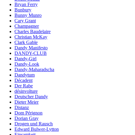
Bryan Ferry
Bunbury
Bunny Munro
Cary Grant
Champagner
Charles Baudelaire
Christian McKay
Clark Gable
Dandy Manifesto
DANDY-CLUB
Dandy-Girl
Dandy-Look
Dandy-Maharadscha
Dandytum
Décadent
Der Rabe
désinvolture
Deutscher Dandy
Dieter Meier
Distanz
Dom Pérignon
Dorian Gray
Drogen und Rausch
Edward Bulwer-Lytton
Einsamkeit