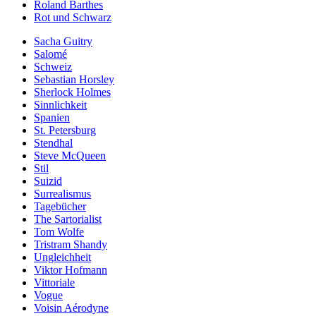
Roland Barthes
Rot und Schwarz
Sacha Guitry
Salomé
Schweiz
Sebastian Horsley
Sherlock Holmes
Sinnlichkeit
Spanien
St. Petersburg
Stendhal
Steve McQueen
Stil
Suizid
Surrealismus
Tagebücher
The Sartorialist
Tom Wolfe
Tristram Shandy
Ungleichheit
Viktor Hofmann
Vittoriale
Vogue
Voisin Aérodyne