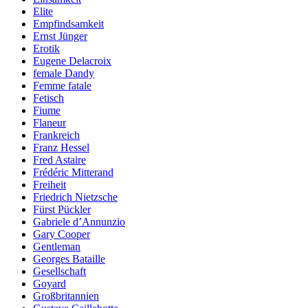
Elite
Empfindsamkeit
Ernst Jünger
Erotik
Eugene Delacroix
female Dandy
Femme fatale
Fetisch
Fiume
Flaneur
Frankreich
Franz Hessel
Fred Astaire
Frédéric Mitterand
Freiheit
Friedrich Nietzsche
Fürst Pückler
Gabriele d’Annunzio
Gary Cooper
Gentleman
Georges Bataille
Gesellschaft
Goyard
Großbritannien