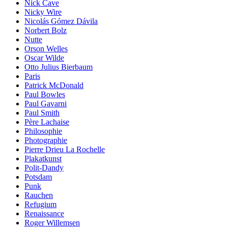
Nick Cave
Nicky Wire
Nicolás Gómez Dávila
Norbert Bolz
Nutte
Orson Welles
Oscar Wilde
Otto Julius Bierbaum
Paris
Patrick McDonald
Paul Bowles
Paul Gavarni
Paul Smith
Père Lachaise
Philosophie
Photographie
Pierre Drieu La Rochelle
Plakatkunst
Polit-Dandy
Potsdam
Punk
Rauchen
Refugium
Renaissance
Roger Willemsen