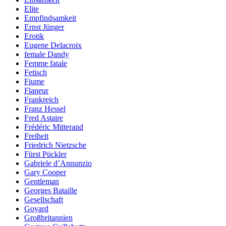
Elite
Empfindsamkeit
Ernst Jünger
Erotik
Eugene Delacroix
female Dandy
Femme fatale
Fetisch
Fiume
Flaneur
Frankreich
Franz Hessel
Fred Astaire
Frédéric Mitterand
Freiheit
Friedrich Nietzsche
Fürst Pückler
Gabriele d’Annunzio
Gary Cooper
Gentleman
Georges Bataille
Gesellschaft
Goyard
Großbritannien