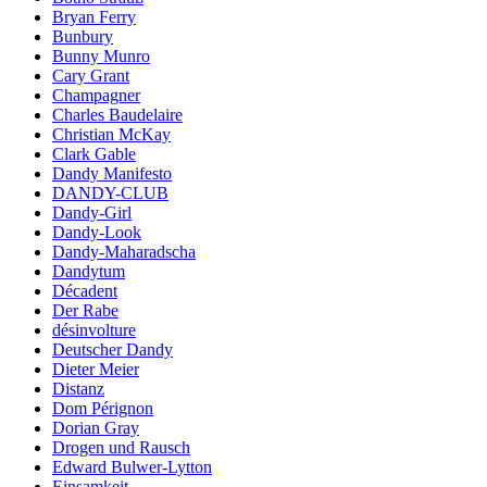
Bryan Ferry
Bunbury
Bunny Munro
Cary Grant
Champagner
Charles Baudelaire
Christian McKay
Clark Gable
Dandy Manifesto
DANDY-CLUB
Dandy-Girl
Dandy-Look
Dandy-Maharadscha
Dandytum
Décadent
Der Rabe
désinvolture
Deutscher Dandy
Dieter Meier
Distanz
Dom Pérignon
Dorian Gray
Drogen und Rausch
Edward Bulwer-Lytton
Einsamkeit