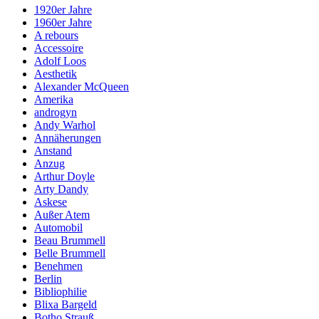
1920er Jahre
1960er Jahre
A rebours
Accessoire
Adolf Loos
Aesthetik
Alexander McQueen
Amerika
androgyn
Andy Warhol
Annäherungen
Anstand
Anzug
Arthur Doyle
Arty Dandy
Askese
Außer Atem
Automobil
Beau Brummell
Belle Brummell
Benehmen
Berlin
Bibliophilie
Blixa Bargeld
Botho Strauß