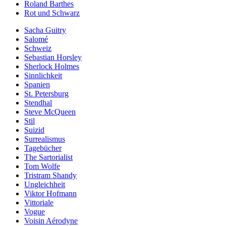
Roland Barthes
Rot und Schwarz
Sacha Guitry
Salomé
Schweiz
Sebastian Horsley
Sherlock Holmes
Sinnlichkeit
Spanien
St. Petersburg
Stendhal
Steve McQueen
Stil
Suizid
Surrealismus
Tagebücher
The Sartorialist
Tom Wolfe
Tristram Shandy
Ungleichheit
Viktor Hofmann
Vittoriale
Vogue
Voisin Aérodyne