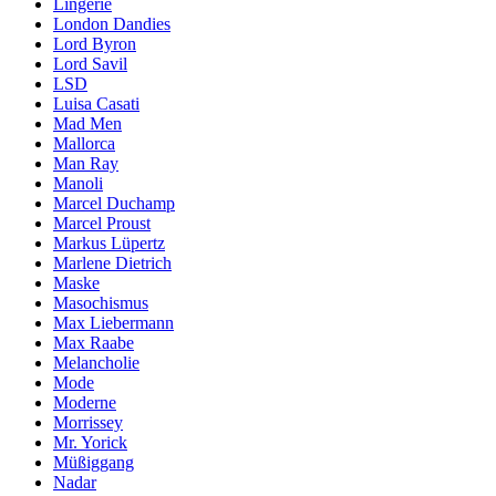
Lingerie
London Dandies
Lord Byron
Lord Savil
LSD
Luisa Casati
Mad Men
Mallorca
Man Ray
Manoli
Marcel Duchamp
Marcel Proust
Markus Lüpertz
Marlene Dietrich
Maske
Masochismus
Max Liebermann
Max Raabe
Melancholie
Mode
Moderne
Morrissey
Mr. Yorick
Müßiggang
Nadar