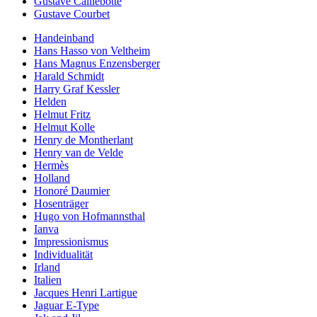
Gustave Caillebotte
Gustave Courbet
Handeinband
Hans Hasso von Veltheim
Hans Magnus Enzensberger
Harald Schmidt
Harry Graf Kessler
Helden
Helmut Fritz
Helmut Kolle
Henry de Montherlant
Henry van de Velde
Hermès
Holland
Honoré Daumier
Hosenträger
Hugo von Hofmannsthal
Ianva
Impressionismus
Individualität
Irland
Italien
Jacques Henri Lartigue
Jaguar E-Type