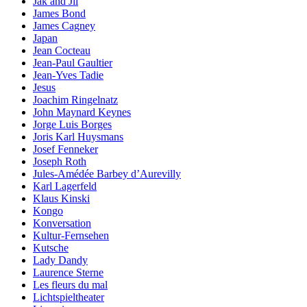
Jak and Jil
James Bond
James Cagney
Japan
Jean Cocteau
Jean-Paul Gaultier
Jean-Yves Tadie
Jesus
Joachim Ringelnatz
John Maynard Keynes
Jorge Luis Borges
Joris Karl Huysmans
Josef Fenneker
Joseph Roth
Jules-Amédée Barbey d’Aurevilly
Karl Lagerfeld
Klaus Kinski
Kongo
Konversation
Kultur-Fernsehen
Kutsche
Lady Dandy
Laurence Sterne
Les fleurs du mal
Lichtspieltheater