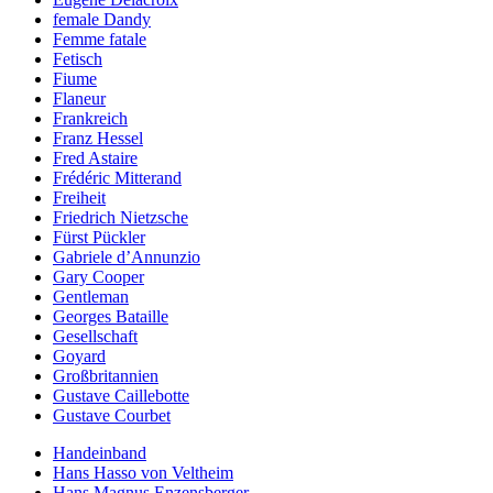
female Dandy
Femme fatale
Fetisch
Fiume
Flaneur
Frankreich
Franz Hessel
Fred Astaire
Frédéric Mitterand
Freiheit
Friedrich Nietzsche
Fürst Pückler
Gabriele d’Annunzio
Gary Cooper
Gentleman
Georges Bataille
Gesellschaft
Goyard
Großbritannien
Gustave Caillebotte
Gustave Courbet
Handeinband
Hans Hasso von Veltheim
Hans Magnus Enzensberger