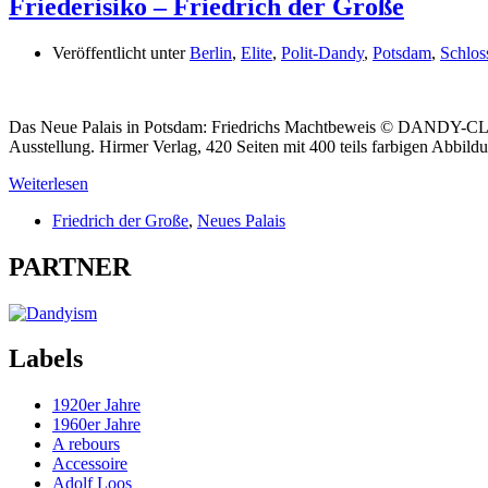
Friederisiko – Friedrich der Große
Veröffentlicht unter
Berlin
,
Elite
,
Polit-Dandy
,
Potsdam
,
Schlos
Das Neue Palais in Potsdam: Friedrichs Machtbeweis © DANDY-CLU
Ausstellung. Hirmer Verlag, 420 Seiten mit 400 teils farbigen Abbil
Weiterlesen
Friedrich der Große
,
Neues Palais
PARTNER
Labels
1920er Jahre
1960er Jahre
A rebours
Accessoire
Adolf Loos