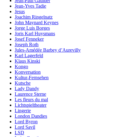
Jean-Paul Gaultier
Jean-Yves Tadie
Jesus
Joachim Ringelnatz
John Maynard Keynes
Jorge Luis Borges
Joris Karl Huysmans
Josef Fenneker
Joseph Roth
Jules-Amédée Barbey d’Aurevilly
Karl Lagerfeld
Klaus Kinski
Kongo
Konversation
Kultur-Fernsehen
Kutsche
Lady Dandy
Laurence Sterne
Les fleurs du mal
Lichtspieltheater
Lingerie
London Dandies
Lord Byron
Lord Savil
LSD