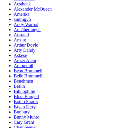
Aesthetik
Alexander McQueen
Amerika
androgyn
Andy Warhol
Annäherungen
Anstand
Anzug
Arthur Doyle
Arty Dandy
Askese
Außer Atem
Automobil
Beau Brummell
Belle Brummell
Benehmen
Berlin
Bibliophilie
Blixa Bargeld
Botho Strauß
Bryan Ferry
Bunbury
Bunny Munro
Cary Grant
Champagner