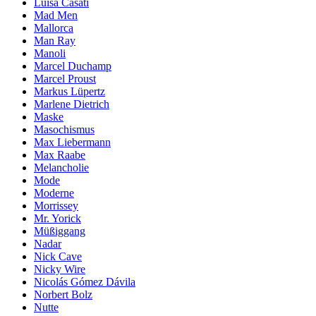
Luisa Casati
Mad Men
Mallorca
Man Ray
Manoli
Marcel Duchamp
Marcel Proust
Markus Lüpertz
Marlene Dietrich
Maske
Masochismus
Max Liebermann
Max Raabe
Melancholie
Mode
Moderne
Morrissey
Mr. Yorick
Müßiggang
Nadar
Nick Cave
Nicky Wire
Nicolás Gómez Dávila
Norbert Bolz
Nutte