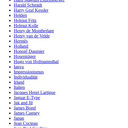
Harald Schmidt
Harry Graf Kessler
Helden
Helmut Fritz
Helmut Kolle
Henry de Montherlant
Henry van de Velde
Hermès
Holland
Honoré Daumier
Hosenträger
Hugo von Hofmannsthal
Ianva
Impressionismus
Individualität
Irland
Italien
Jacques Henri Lartigue
Jaguar E-Type
Jak and Jil
James Bond
James Cagney
Japan
Jean Cocteau