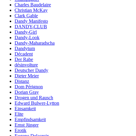
Charles Baudelaire
Christian McKay
Clark Gable
Dandy Manifesto
DANDY-CLUB
Dandy-Girl
Dandy-Look
Dandy-Maharadscha
Dandytum
Décadent
Der Rabe
désinvolture
Deutscher Dandy
Dieter Meier
Distanz
Dom Pérignon
Dorian Gray
Drogen und Rausch
Edward Bulwer-Lytton
Einsamkeit
Elite
Empfindsamkeit
Ernst Jünger
Erotik
Eugene Delacroix