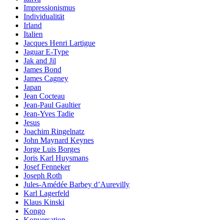
Impressionismus
Individualität
Irland
Italien
Jacques Henri Lartigue
Jaguar E-Type
Jak and Jil
James Bond
James Cagney
Japan
Jean Cocteau
Jean-Paul Gaultier
Jean-Yves Tadie
Jesus
Joachim Ringelnatz
John Maynard Keynes
Jorge Luis Borges
Joris Karl Huysmans
Josef Fenneker
Joseph Roth
Jules-Amédée Barbey d’Aurevilly
Karl Lagerfeld
Klaus Kinski
Kongo
Konversation