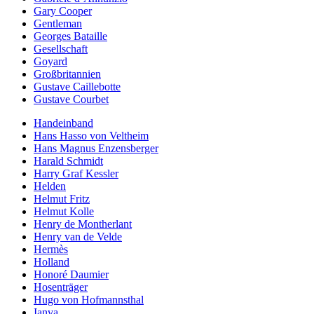
Gary Cooper
Gentleman
Georges Bataille
Gesellschaft
Goyard
Großbritannien
Gustave Caillebotte
Gustave Courbet
Handeinband
Hans Hasso von Veltheim
Hans Magnus Enzensberger
Harald Schmidt
Harry Graf Kessler
Helden
Helmut Fritz
Helmut Kolle
Henry de Montherlant
Henry van de Velde
Hermès
Holland
Honoré Daumier
Hosenträger
Hugo von Hofmannsthal
Ianva