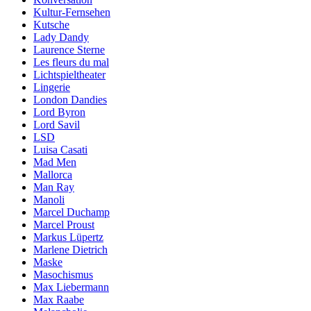
Kultur-Fernsehen
Kutsche
Lady Dandy
Laurence Sterne
Les fleurs du mal
Lichtspieltheater
Lingerie
London Dandies
Lord Byron
Lord Savil
LSD
Luisa Casati
Mad Men
Mallorca
Man Ray
Manoli
Marcel Duchamp
Marcel Proust
Markus Lüpertz
Marlene Dietrich
Maske
Masochismus
Max Liebermann
Max Raabe