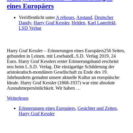
eines Europäers
Veröffentlicht unter
A rebours
,
Anstand
,
Deutscher
Dandy
,
Harry Graf Kessler
,
Helden
,
Karl Lagerfeld
,
LSD Verlag
Harry Graf Kessler – Erinnerungen eines Europäers256 Seiten,
gebunden in Leinen, mit LesebandL.S.D. Verlag 2019, 24
Euro. Harry Graf Kesslers erster Erinnerungsband erscheint
neu beim L.S.D. Verlag. Die einzigartige Schilderung der
aristokratisch-mondänen Gesellschaft zu Ende des 19.
Jahrhunderts gemahnt unsere aktuelle Kultur an europäische
Ideale. Harry Graf Kessler (1868-1937) war eine absolute
Ausnahmepersönlichkeit. Wir haben …
Weiterlesen
Erinnerungen eines Europäers
,
Gesichter und Zeiten
,
Harry Graf Kessler