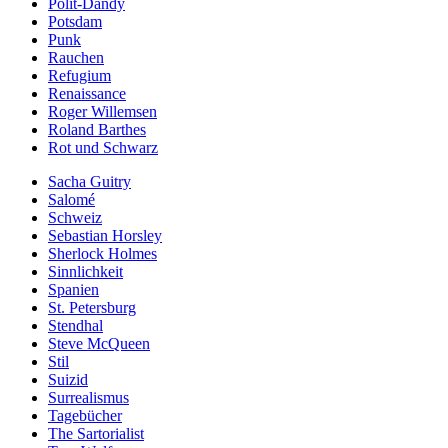
Polit-Dandy
Potsdam
Punk
Rauchen
Refugium
Renaissance
Roger Willemsen
Roland Barthes
Rot und Schwarz
Sacha Guitry
Salomé
Schweiz
Sebastian Horsley
Sherlock Holmes
Sinnlichkeit
Spanien
St. Petersburg
Stendhal
Steve McQueen
Stil
Suizid
Surrealismus
Tagebücher
The Sartorialist