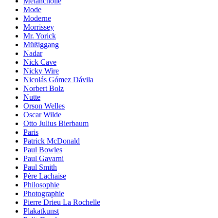
Melancholie
Mode
Moderne
Morrissey
Mr. Yorick
Müßiggang
Nadar
Nick Cave
Nicky Wire
Nicolás Gómez Dávila
Norbert Bolz
Nutte
Orson Welles
Oscar Wilde
Otto Julius Bierbaum
Paris
Patrick McDonald
Paul Bowles
Paul Gavarni
Paul Smith
Père Lachaise
Philosophie
Photographie
Pierre Drieu La Rochelle
Plakatkunst