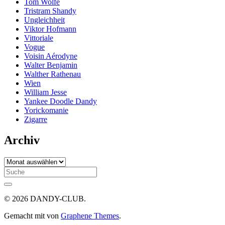
Tom Wolfe
Tristram Shandy
Ungleichheit
Viktor Hofmann
Vittoriale
Vogue
Voisin Aérodyne
Walter Benjamin
Walther Rathenau
Wien
William Jesse
Yankee Doodle Dandy
Yorickomanie
Zigarre
Archiv
Archiv
Search
for:
© 2026 DANDY-CLUB.
Gemacht mit
von
Graphene Themes
.