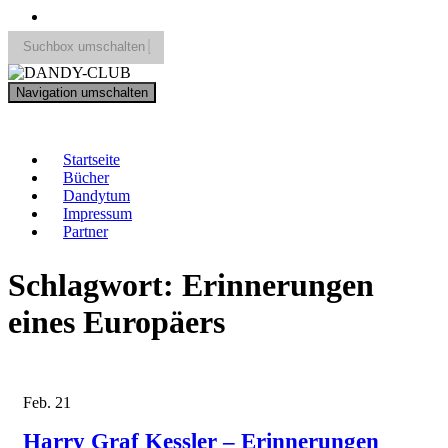
Suchbox umschalten
Search
Navigation umschalten
for:
DANDY-CLUB
Startseite
Bücher
Dandytum
Impressum
Partner
Schlagwort:
Erinnerungen
eines Europäers
Feb.
21
Harry Graf Kessler – Erinnerungen