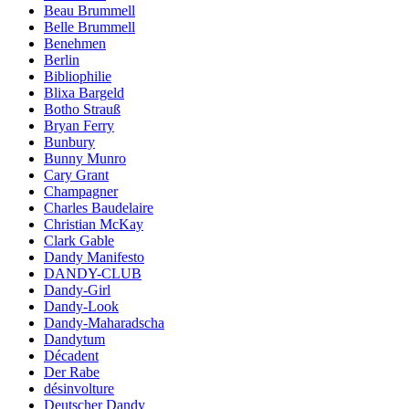
Beau Brummell
Belle Brummell
Benehmen
Berlin
Bibliophilie
Blixa Bargeld
Botho Strauß
Bryan Ferry
Bunbury
Bunny Munro
Cary Grant
Champagner
Charles Baudelaire
Christian McKay
Clark Gable
Dandy Manifesto
DANDY-CLUB
Dandy-Girl
Dandy-Look
Dandy-Maharadscha
Dandytum
Décadent
Der Rabe
désinvolture
Deutscher Dandy