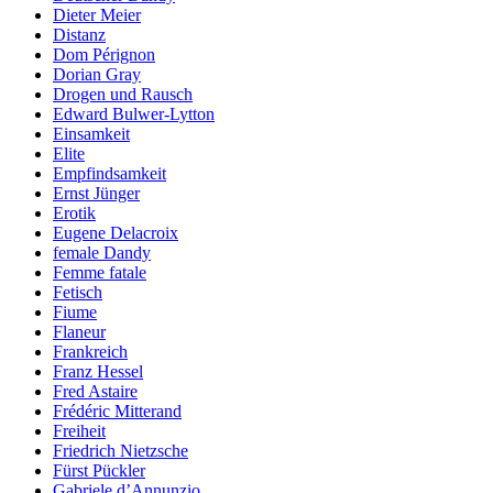
Dieter Meier
Distanz
Dom Pérignon
Dorian Gray
Drogen und Rausch
Edward Bulwer-Lytton
Einsamkeit
Elite
Empfindsamkeit
Ernst Jünger
Erotik
Eugene Delacroix
female Dandy
Femme fatale
Fetisch
Fiume
Flaneur
Frankreich
Franz Hessel
Fred Astaire
Frédéric Mitterand
Freiheit
Friedrich Nietzsche
Fürst Pückler
Gabriele d’Annunzio