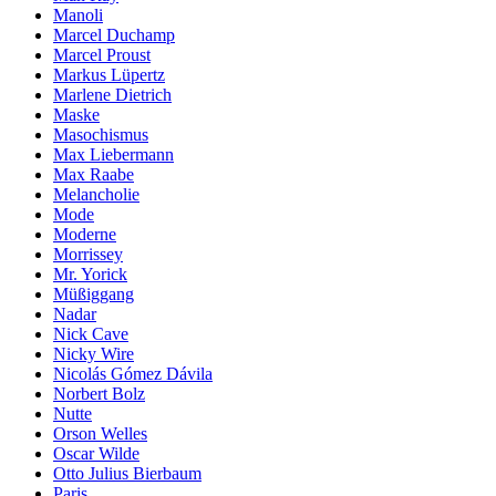
Manoli
Marcel Duchamp
Marcel Proust
Markus Lüpertz
Marlene Dietrich
Maske
Masochismus
Max Liebermann
Max Raabe
Melancholie
Mode
Moderne
Morrissey
Mr. Yorick
Müßiggang
Nadar
Nick Cave
Nicky Wire
Nicolás Gómez Dávila
Norbert Bolz
Nutte
Orson Welles
Oscar Wilde
Otto Julius Bierbaum
Paris