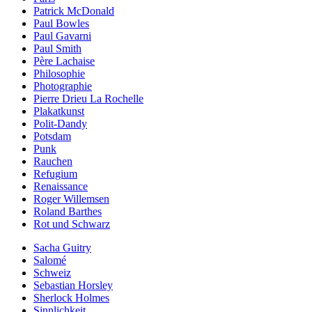
Patrick McDonald
Paul Bowles
Paul Gavarni
Paul Smith
Père Lachaise
Philosophie
Photographie
Pierre Drieu La Rochelle
Plakatkunst
Polit-Dandy
Potsdam
Punk
Rauchen
Refugium
Renaissance
Roger Willemsen
Roland Barthes
Rot und Schwarz
Sacha Guitry
Salomé
Schweiz
Sebastian Horsley
Sherlock Holmes
Sinnlichkeit