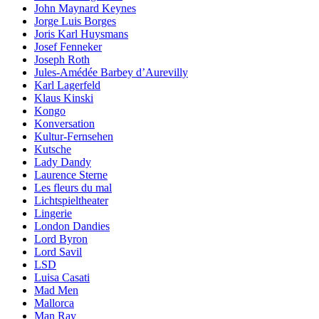
John Maynard Keynes
Jorge Luis Borges
Joris Karl Huysmans
Josef Fenneker
Joseph Roth
Jules-Amédée Barbey d’Aurevilly
Karl Lagerfeld
Klaus Kinski
Kongo
Konversation
Kultur-Fernsehen
Kutsche
Lady Dandy
Laurence Sterne
Les fleurs du mal
Lichtspieltheater
Lingerie
London Dandies
Lord Byron
Lord Savil
LSD
Luisa Casati
Mad Men
Mallorca
Man Ray