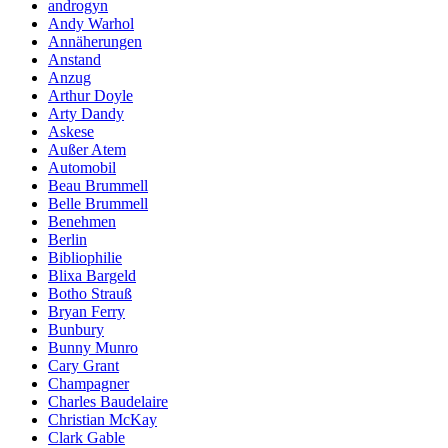
androgyn
Andy Warhol
Annäherungen
Anstand
Anzug
Arthur Doyle
Arty Dandy
Askese
Außer Atem
Automobil
Beau Brummell
Belle Brummell
Benehmen
Berlin
Bibliophilie
Blixa Bargeld
Botho Strauß
Bryan Ferry
Bunbury
Bunny Munro
Cary Grant
Champagner
Charles Baudelaire
Christian McKay
Clark Gable