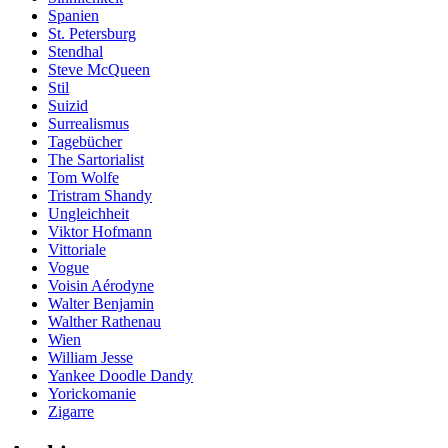
Spanien
St. Petersburg
Stendhal
Steve McQueen
Stil
Suizid
Surrealismus
Tagebücher
The Sartorialist
Tom Wolfe
Tristram Shandy
Ungleichheit
Viktor Hofmann
Vittoriale
Vogue
Voisin Aérodyne
Walter Benjamin
Walther Rathenau
Wien
William Jesse
Yankee Doodle Dandy
Yorickomanie
Zigarre