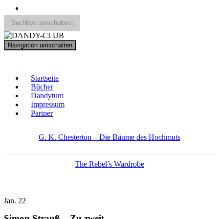
Suchbox umschalten
Search
Navigation umschalten
for:
DANDY-CLUB
Startseite
Bücher
Dandytum
Impressum
Partner
G. K. Chesterton – Die Bäume des Hochmuts
The Rebel’s Wardrobe
Jan.
22
Simon Strauß – Zu zweit