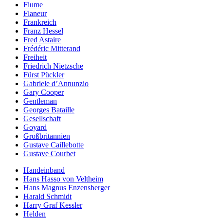
Fiume
Flaneur
Frankreich
Franz Hessel
Fred Astaire
Frédéric Mitterand
Freiheit
Friedrich Nietzsche
Fürst Pückler
Gabriele d’Annunzio
Gary Cooper
Gentleman
Georges Bataille
Gesellschaft
Goyard
Großbritannien
Gustave Caillebotte
Gustave Courbet
Handeinband
Hans Hasso von Veltheim
Hans Magnus Enzensberger
Harald Schmidt
Harry Graf Kessler
Helden