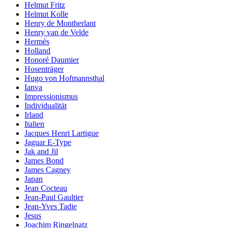
Helmut Fritz
Helmut Kolle
Henry de Montherlant
Henry van de Velde
Hermès
Holland
Honoré Daumier
Hosenträger
Hugo von Hofmannsthal
Ianva
Impressionismus
Individualität
Irland
Italien
Jacques Henri Lartigue
Jaguar E-Type
Jak and Jil
James Bond
James Cagney
Japan
Jean Cocteau
Jean-Paul Gaultier
Jean-Yves Tadie
Jesus
Joachim Ringelnatz