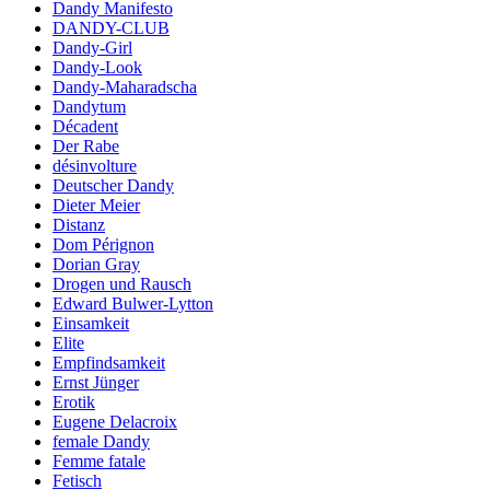
Dandy Manifesto
DANDY-CLUB
Dandy-Girl
Dandy-Look
Dandy-Maharadscha
Dandytum
Décadent
Der Rabe
désinvolture
Deutscher Dandy
Dieter Meier
Distanz
Dom Pérignon
Dorian Gray
Drogen und Rausch
Edward Bulwer-Lytton
Einsamkeit
Elite
Empfindsamkeit
Ernst Jünger
Erotik
Eugene Delacroix
female Dandy
Femme fatale
Fetisch