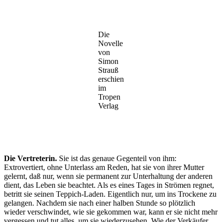
Die
Novelle
von
Simon
Strauß
erschien
im
Tropen
Verlag
Die Vertreterin.
Sie ist das genaue Gegenteil von ihm:
Extrovertiert, ohne Unterlass am Reden, hat sie von ihrer Mutter
gelernt, daß nur, wenn sie permanent zur Unterhaltung der anderen
dient, das Leben sie beachtet. Als es eines Tages in Strömen regnet,
betritt sie seinen Teppich-Laden. Eigentlich nur, um ins Trockene zu
gelangen. Nachdem sie nach einer halben Stunde so plötzlich
wieder verschwindet, wie sie gekommen war, kann er sie nicht mehr
vergessen und tut alles, um sie wiederzusehen. Wie der Verkäufer