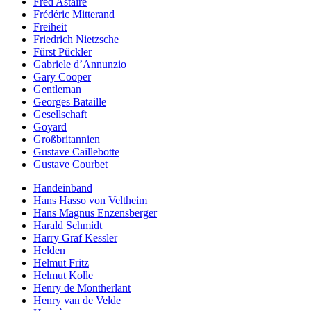
Fred Astaire
Frédéric Mitterand
Freiheit
Friedrich Nietzsche
Fürst Pückler
Gabriele d’Annunzio
Gary Cooper
Gentleman
Georges Bataille
Gesellschaft
Goyard
Großbritannien
Gustave Caillebotte
Gustave Courbet
Handeinband
Hans Hasso von Veltheim
Hans Magnus Enzensberger
Harald Schmidt
Harry Graf Kessler
Helden
Helmut Fritz
Helmut Kolle
Henry de Montherlant
Henry van de Velde