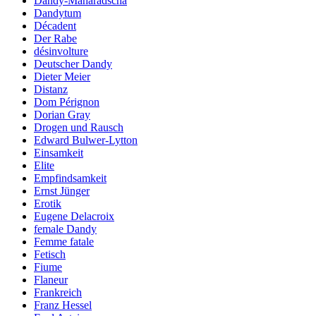
Dandy-Maharadscha
Dandytum
Décadent
Der Rabe
désinvolture
Deutscher Dandy
Dieter Meier
Distanz
Dom Pérignon
Dorian Gray
Drogen und Rausch
Edward Bulwer-Lytton
Einsamkeit
Elite
Empfindsamkeit
Ernst Jünger
Erotik
Eugene Delacroix
female Dandy
Femme fatale
Fetisch
Fiume
Flaneur
Frankreich
Franz Hessel