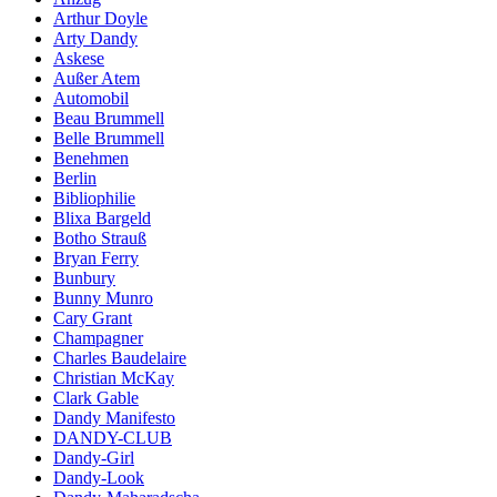
Arthur Doyle
Arty Dandy
Askese
Außer Atem
Automobil
Beau Brummell
Belle Brummell
Benehmen
Berlin
Bibliophilie
Blixa Bargeld
Botho Strauß
Bryan Ferry
Bunbury
Bunny Munro
Cary Grant
Champagner
Charles Baudelaire
Christian McKay
Clark Gable
Dandy Manifesto
DANDY-CLUB
Dandy-Girl
Dandy-Look