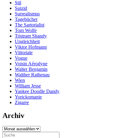
Stil
Suizid
Surrealismus
Tagebücher
The Sartorialist
Tom Wolfe
Tristram Shandy
Ungleichheit
Viktor Hofmann
Vittoriale
Vogue
Voisin Aérodyne
Walter Benjamin
Walther Rathenau
Wien
William Jesse
Yankee Doodle Dandy
Yorickomanie
Zigarre
Archiv
Archiv
Search