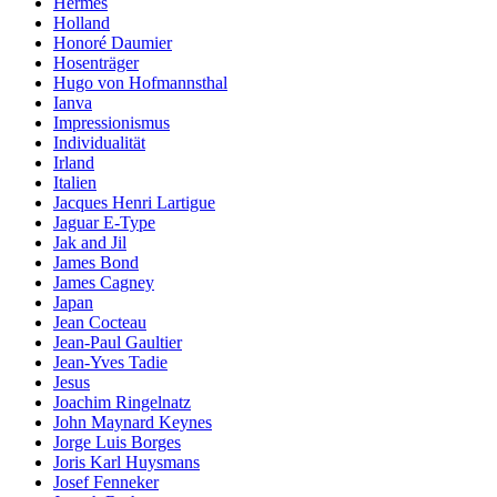
Hermès
Holland
Honoré Daumier
Hosenträger
Hugo von Hofmannsthal
Ianva
Impressionismus
Individualität
Irland
Italien
Jacques Henri Lartigue
Jaguar E-Type
Jak and Jil
James Bond
James Cagney
Japan
Jean Cocteau
Jean-Paul Gaultier
Jean-Yves Tadie
Jesus
Joachim Ringelnatz
John Maynard Keynes
Jorge Luis Borges
Joris Karl Huysmans
Josef Fenneker