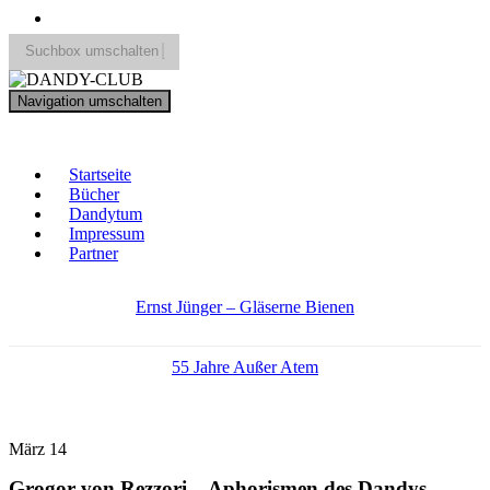
Suchbox umschalten
Search
Navigation umschalten
for:
DANDY-CLUB
Startseite
Bücher
Dandytum
Impressum
Partner
Ernst Jünger – Gläserne Bienen
55 Jahre Außer Atem
März
14
Grogor von Rezzori – Aphorismen des Dandys