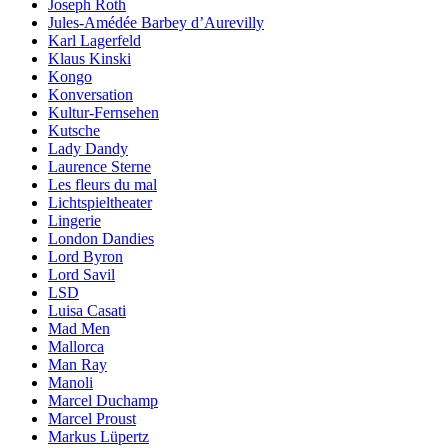
Joseph Roth
Jules-Amédée Barbey d’Aurevilly
Karl Lagerfeld
Klaus Kinski
Kongo
Konversation
Kultur-Fernsehen
Kutsche
Lady Dandy
Laurence Sterne
Les fleurs du mal
Lichtspieltheater
Lingerie
London Dandies
Lord Byron
Lord Savil
LSD
Luisa Casati
Mad Men
Mallorca
Man Ray
Manoli
Marcel Duchamp
Marcel Proust
Markus Lüpertz