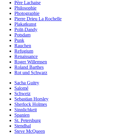
Père Lachaise
Philosophie
Photographie
Pierre Drieu La Rochelle
Plakatkunst
Polit-Dandy
Potsdam
Punk
Rauchen
Refugium
Renaissance
Roger Willemsen
Roland Barthes
Rot und Schwarz
Sacha Guitry
Salomé
Schweiz
Sebastian Horsley
Sherlock Holmes
Sinnlichkeit
Spanien
St. Petersburg
Stendhal
Steve McQueen