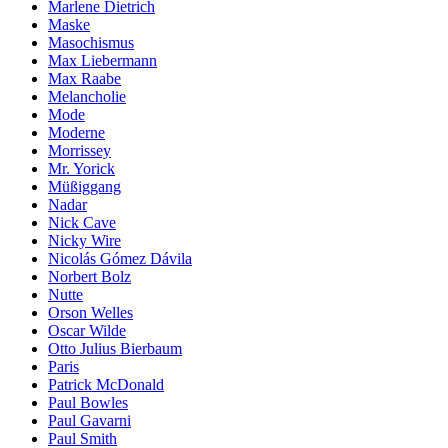
Marlene Dietrich
Maske
Masochismus
Max Liebermann
Max Raabe
Melancholie
Mode
Moderne
Morrissey
Mr. Yorick
Müßiggang
Nadar
Nick Cave
Nicky Wire
Nicolás Gómez Dávila
Norbert Bolz
Nutte
Orson Welles
Oscar Wilde
Otto Julius Bierbaum
Paris
Patrick McDonald
Paul Bowles
Paul Gavarni
Paul Smith