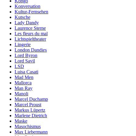
Kongo
Konversation
Kultur-Fernsehen
Kutsche
Lady Dandy
Laurence Sterne
Les fleurs du mal
Lichtspieltheater
Lingerie
London Dandies
Lord Byron
Lord Savil
LSD
Luisa Casati
Mad Men
Mallorca
Man Ray
Manoli
Marcel Duchamp
Marcel Proust
Markus Lüpertz
Marlene Dietrich
Maske
Masochismus
Max Liebermann