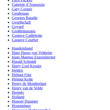
Fürst Pückler
Gabriele d’Annunzio
Gary Cooper
Gentleman
Georges Bataille
Gesellschaft
Goyard
Großbritannien
Gustave Caillebotte
Gustave Courbet
Handeinband
Hans Hasso von Veltheim
Hans Magnus Enzensberger
Harald Schmidt
Harry Graf Kessler
Helden
Helmut Fritz
Helmut Kolle
Henry de Montherlant
Henry van de Velde
Hermès
Holland
Honoré Daumier
Hosenträger