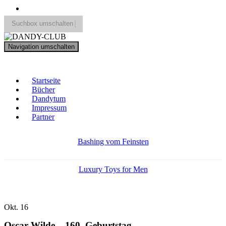
Suchbox umschalten
Search
Navigation umschalten
for:
DANDY-CLUB
Startseite
Bücher
Dandytum
Impressum
Partner
Bashing vom Feinsten
Luxury Toys for Men
Okt.
16
Oscar Wilde – 160. Geburtstag