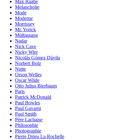
Max Raabe
Melancholie
Mode
Moderne
Morrissey
Mr. Yorick
Müßiggang
Nadar
Nick Cave
Nicky Wire
Nicolás Gómez Dávila
Norbert Bolz
Nutte
Orson Welles
Oscar Wilde
Otto Julius Bierbaum
Paris
Patrick McDonald
Paul Bowles
Paul Gavarni
Paul Smith
Père Lachaise
Philosophie
Photographie
Pierre Drieu La Rochelle