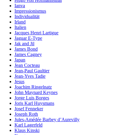
Hugo von Hofmannsthal
Ianva
Impressionismus
Individualität
Irland
Italien
Jacques Henri Lartigue
Jaguar E-Type
Jak and Jil
James Bond
James Cagney
Japan
Jean Cocteau
Jean-Paul Gaultier
Jean-Yves Tadie
Jesus
Joachim Ringelnatz
John Maynard Keynes
Jorge Luis Borges
Joris Karl Huysmans
Josef Fenneker
Joseph Roth
Jules-Amédée Barbey d’Aurevilly
Karl Lagerfeld
Klaus Kinski