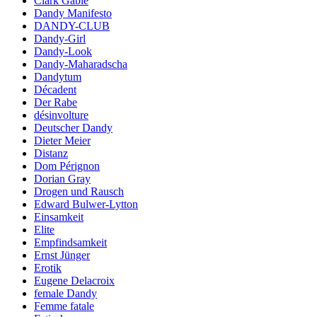
Clark Gable
Dandy Manifesto
DANDY-CLUB
Dandy-Girl
Dandy-Look
Dandy-Maharadscha
Dandytum
Décadent
Der Rabe
désinvolture
Deutscher Dandy
Dieter Meier
Distanz
Dom Pérignon
Dorian Gray
Drogen und Rausch
Edward Bulwer-Lytton
Einsamkeit
Elite
Empfindsamkeit
Ernst Jünger
Erotik
Eugene Delacroix
female Dandy
Femme fatale