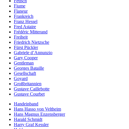
Fetisch
Fiume
Flaneur
Frankreich
Franz Hessel
Fred Astaire
Frédéric Mitterand
Freiheit
Friedrich Nietzsche
Fürst Pückler
Gabriele d’Annunzio
Gary Cooper
Gentleman
Georges Bataille
Gesellschaft
Goyard
Großbritannien
Gustave Caillebotte
Gustave Courbet
Handeinband
Hans Hasso von Veltheim
Hans Magnus Enzensberger
Harald Schmidt
Harry Graf Kessler