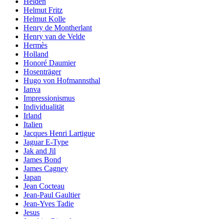
Helden
Helmut Fritz
Helmut Kolle
Henry de Montherlant
Henry van de Velde
Hermès
Holland
Honoré Daumier
Hosenträger
Hugo von Hofmannsthal
Ianva
Impressionismus
Individualität
Irland
Italien
Jacques Henri Lartigue
Jaguar E-Type
Jak and Jil
James Bond
James Cagney
Japan
Jean Cocteau
Jean-Paul Gaultier
Jean-Yves Tadie
Jesus