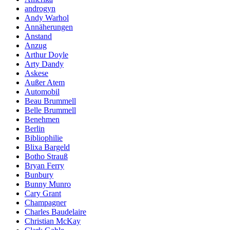
androgyn
Andy Warhol
Annäherungen
Anstand
Anzug
Arthur Doyle
Arty Dandy
Askese
Außer Atem
Automobil
Beau Brummell
Belle Brummell
Benehmen
Berlin
Bibliophilie
Blixa Bargeld
Botho Strauß
Bryan Ferry
Bunbury
Bunny Munro
Cary Grant
Champagner
Charles Baudelaire
Christian McKay