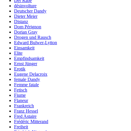
Der Rabe
désinvolture
Deutscher Dandy
Dieter Meier
Distanz
Dom Pérignon
Dorian Gray
Drogen und Rausch
Edward Bulwer-Lytton
Einsamkeit
Elite
Empfindsamkeit
Ernst Jünger
Erotik
Eugene Delacroix
female Dandy
Femme fatale
Fetisch
Fiume
Flaneur
Frankreich
Franz Hessel
Fred Astaire
Frédéric Mitterand
Freiheit