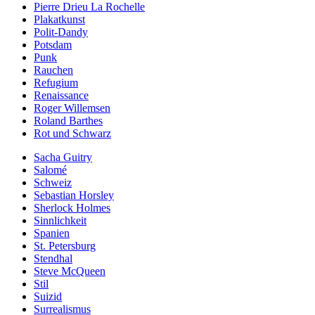
Pierre Drieu La Rochelle
Plakatkunst
Polit-Dandy
Potsdam
Punk
Rauchen
Refugium
Renaissance
Roger Willemsen
Roland Barthes
Rot und Schwarz
Sacha Guitry
Salomé
Schweiz
Sebastian Horsley
Sherlock Holmes
Sinnlichkeit
Spanien
St. Petersburg
Stendhal
Steve McQueen
Stil
Suizid
Surrealismus