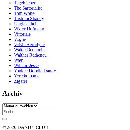
Tagebücher
The Sartorialist
Tom Wolfe
Tristram Shandy
Ungleichheit
Viktor Hofmann
Vittoriale
Vogue
Voisin Aérodyne
Walter Benjamin
Walther Rathenau
Wien
William Jesse
Yankee Doodle Dandy
Yorickomanie
Zigarre
Archiv
Archiv
Search
for:
© 2026 DANDY-CLUB.