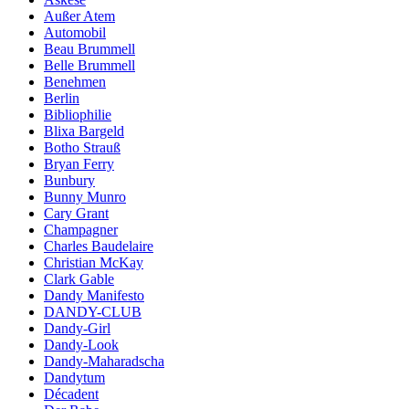
Außer Atem
Automobil
Beau Brummell
Belle Brummell
Benehmen
Berlin
Bibliophilie
Blixa Bargeld
Botho Strauß
Bryan Ferry
Bunbury
Bunny Munro
Cary Grant
Champagner
Charles Baudelaire
Christian McKay
Clark Gable
Dandy Manifesto
DANDY-CLUB
Dandy-Girl
Dandy-Look
Dandy-Maharadscha
Dandytum
Décadent