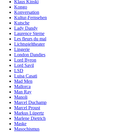
Klaus Kinski
Kongo
Konversation
Kultur-Fernsehen
Kutsche
Lady Dandy
Laurence Sterne
Les fleurs du mal
Lichtspieltheater
Lingerie
London Dandies
Lord Byron
Lord Savil
LSD
Luisa Casati
Mad Men
Mallorca
Man Ray
Manoli
Marcel Duchamp
Marcel Proust
Markus Lüpertz
Marlene Dietrich
Maske
Masochismus