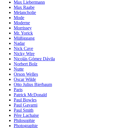
Max Liebermann
Max Raabe
Melancholie
Mode
Moderne
Morrissey
Mr. Yorick
Müßiggang
Nadar
Nick Cave
Nicky Wire
Nicolás Gómez Dávila
Norbert Bolz
Nutte
Orson Welles
Oscar Wilde
Otto Julius Bierbaum
Paris
Patrick McDonald
Paul Bowles
Paul Gavarni
Paul Smith
Père Lachaise
Philosophie
Photographie