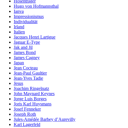
Hosenträger
Hugo von Hofmannsthal
Ianva
Impressionismus
Individualität
Irland
Italien
Jacques Henri Lartigue
Jaguar E-Type
Jak and Jil
James Bond
James Cagney
Japan
Jean Cocteau
Jean-Paul Gaultier
Jean-Yves Tadie
Jesus
Joachim Ringelnatz
John Maynard Keynes
Jorge Luis Borges
Joris Karl Huysmans
Josef Fenneker
Joseph Roth
Jules-Amédée Barbey d’Aurevilly
Karl Lagerfeld