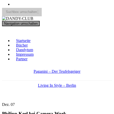
Suchbox umschalten
Search
Navigation umschalten
for:
DANDY-CLUB
Startseite
Bücher
Dandytum
Impressum
Partner
Paganini – Der Teufelsgeiger
Living In Style – Berlin
Dez.
07
Philipp Keel bei Camera Work