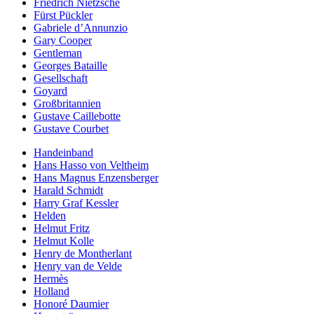
Friedrich Nietzsche
Fürst Pückler
Gabriele d’Annunzio
Gary Cooper
Gentleman
Georges Bataille
Gesellschaft
Goyard
Großbritannien
Gustave Caillebotte
Gustave Courbet
Handeinband
Hans Hasso von Veltheim
Hans Magnus Enzensberger
Harald Schmidt
Harry Graf Kessler
Helden
Helmut Fritz
Helmut Kolle
Henry de Montherlant
Henry van de Velde
Hermès
Holland
Honoré Daumier