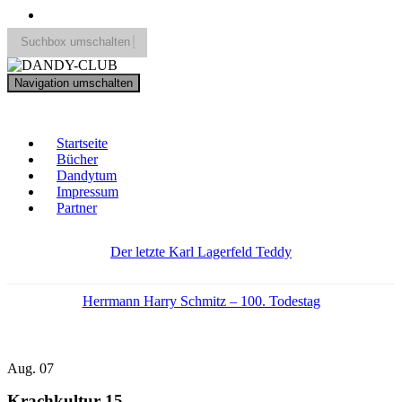
Suchbox umschalten
Search
Navigation umschalten
for:
DANDY-CLUB
Startseite
Bücher
Dandytum
Impressum
Partner
Der letzte Karl Lagerfeld Teddy
Herrmann Harry Schmitz – 100. Todestag
Aug.
07
Krachkultur 15