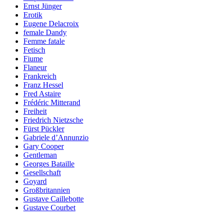
Ernst Jünger
Erotik
Eugene Delacroix
female Dandy
Femme fatale
Fetisch
Fiume
Flaneur
Frankreich
Franz Hessel
Fred Astaire
Frédéric Mitterand
Freiheit
Friedrich Nietzsche
Fürst Pückler
Gabriele d’Annunzio
Gary Cooper
Gentleman
Georges Bataille
Gesellschaft
Goyard
Großbritannien
Gustave Caillebotte
Gustave Courbet