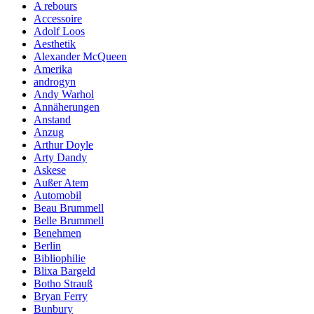
A rebours
Accessoire
Adolf Loos
Aesthetik
Alexander McQueen
Amerika
androgyn
Andy Warhol
Annäherungen
Anstand
Anzug
Arthur Doyle
Arty Dandy
Askese
Außer Atem
Automobil
Beau Brummell
Belle Brummell
Benehmen
Berlin
Bibliophilie
Blixa Bargeld
Botho Strauß
Bryan Ferry
Bunbury