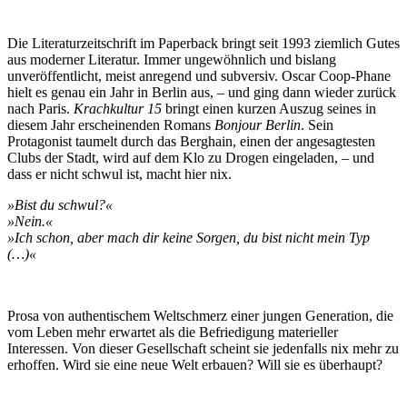
Die Literaturzeitschrift im Paperback bringt seit 1993 ziemlich Gutes
aus moderner Literatur. Immer ungewöhnlich und bislang
unveröffentlicht, meist anregend und subversiv. Oscar Coop-Phane
hielt es genau ein Jahr in Berlin aus, – und ging dann wieder zurück
nach Paris.
Krachkultur 15
bringt einen kurzen Auszug seines in
diesem Jahr erscheinenden Romans
Bonjour Berlin
. Sein
Protagonist taumelt durch das Berghain, einen der angesagtesten
Clubs der Stadt, wird auf dem Klo zu Drogen eingeladen, – und
dass er nicht schwul ist, macht hier nix.
»Bist du schwul?«
»Nein.«
»Ich schon, aber mach dir keine Sorgen, du bist nicht mein Typ
(…)«
Prosa von authentischem Weltschmerz einer jungen Generation, die
vom Leben mehr erwartet als die Befriedigung materieller
Interessen. Von dieser Gesellschaft scheint sie jedenfalls nix mehr zu
erhoffen. Wird sie eine neue Welt erbauen? Will sie es überhaupt?