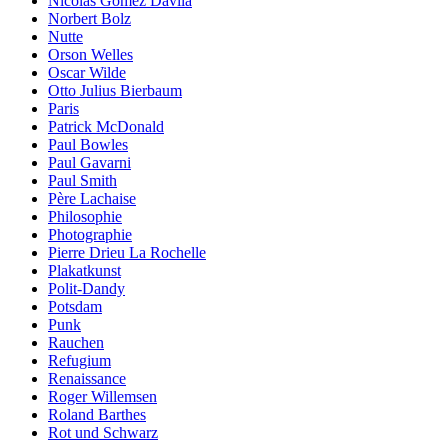
Nicolás Gómez Dávila
Norbert Bolz
Nutte
Orson Welles
Oscar Wilde
Otto Julius Bierbaum
Paris
Patrick McDonald
Paul Bowles
Paul Gavarni
Paul Smith
Père Lachaise
Philosophie
Photographie
Pierre Drieu La Rochelle
Plakatkunst
Polit-Dandy
Potsdam
Punk
Rauchen
Refugium
Renaissance
Roger Willemsen
Roland Barthes
Rot und Schwarz