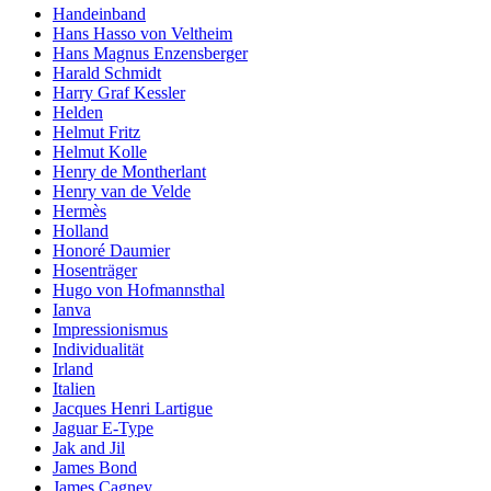
Handeinband
Hans Hasso von Veltheim
Hans Magnus Enzensberger
Harald Schmidt
Harry Graf Kessler
Helden
Helmut Fritz
Helmut Kolle
Henry de Montherlant
Henry van de Velde
Hermès
Holland
Honoré Daumier
Hosenträger
Hugo von Hofmannsthal
Ianva
Impressionismus
Individualität
Irland
Italien
Jacques Henri Lartigue
Jaguar E-Type
Jak and Jil
James Bond
James Cagney