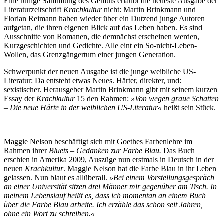
Eine ruhige Sammlung des Gemüts erlaubt die neueste Ausgabe der
Literaturzeitschrift
Krachkultur
nicht: Martin Brinkmann und
Florian Reimann haben wieder über ein Dutzend junge Autoren
aufgetan, die ihren eigenen Blick auf das Leben haben. Es sind
Ausschnitte von Romanen, die demnächst erscheinen werden,
Kurzgeschichten und Gedichte. Alle eint ein So-nicht-Leben-
Wollen, das Grenzgängertum einer jungen Generation.
Schwerpunkt der neuen Ausgabe ist die junge weibliche US-
Literatur: Da entsteht etwas Neues. Härter, direkter, und:
sexistischer. Herausgeber Martin Brinkmann gibt mit seinem kurzen
Essay der
Krachkultur
15 den Rahmen:
»Von wegen graue Schatten
– Die neue Härte in der weiblichen US-Literatur«
heißt sein Stück.
Maggie Nelson beschäftigt sich mit Goethes Farbenlehre im
Rahmen ihrer
Bluets – Gedanken zur Farbe Blau.
Das Buch
erschien in Amerika 2009, Auszüge nun erstmals in Deutsch in der
neuen
Krachkultur
. Maggie Nelson hat die Farbe Blau in ihr Leben
gelassen. Nun blaut es allüberall.
»Bei einem Vorstellungsgespräch
an einer Universität sitzen drei Männer mir gegenüber am Tisch. In
meinem Lebenslauf heißt es, dass ich momentan an einem Buch
über die Farbe Blau arbeite. Ich erzähle das schon seit Jahren,
ohne ein Wort zu schreiben.«