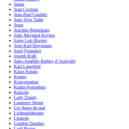
Japan
Jean Cocteau
Jean-Paul Gaultier
Jean-Yves Tadie
Jesus
Joachim Ringelnatz
John Maynard Keynes
Jorge Luis Borges
Joris Karl Huysmans
Josef Fenneker
Joseph Roth
Jules-Amédée Barbey d’Aurevilly
Karl Lagerfeld
Klaus Kinski
Kongo
Konversation
Kultur-Fernsehen
Kutsche
Lady Dandy
Laurence Sterne
Les fleurs du mal
Lichtspieltheater
Lingerie
London Dandies
Lord Byron