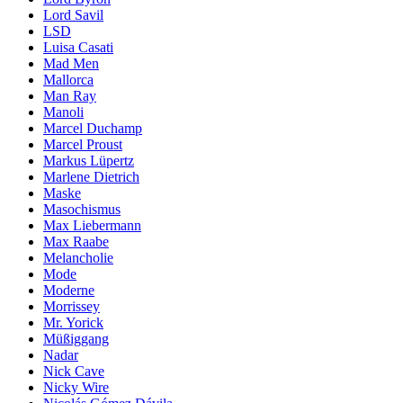
Lord Savil
LSD
Luisa Casati
Mad Men
Mallorca
Man Ray
Manoli
Marcel Duchamp
Marcel Proust
Markus Lüpertz
Marlene Dietrich
Maske
Masochismus
Max Liebermann
Max Raabe
Melancholie
Mode
Moderne
Morrissey
Mr. Yorick
Müßiggang
Nadar
Nick Cave
Nicky Wire