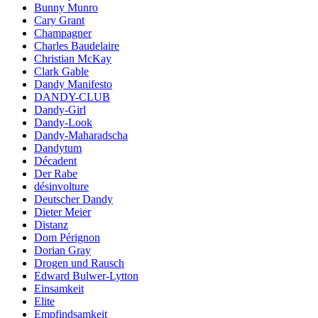
Bunny Munro
Cary Grant
Champagner
Charles Baudelaire
Christian McKay
Clark Gable
Dandy Manifesto
DANDY-CLUB
Dandy-Girl
Dandy-Look
Dandy-Maharadscha
Dandytum
Décadent
Der Rabe
désinvolture
Deutscher Dandy
Dieter Meier
Distanz
Dom Pérignon
Dorian Gray
Drogen und Rausch
Edward Bulwer-Lytton
Einsamkeit
Elite
Empfindsamkeit