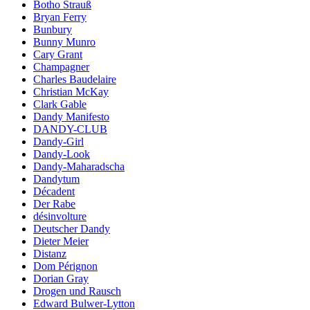
Botho Strauß
Bryan Ferry
Bunbury
Bunny Munro
Cary Grant
Champagner
Charles Baudelaire
Christian McKay
Clark Gable
Dandy Manifesto
DANDY-CLUB
Dandy-Girl
Dandy-Look
Dandy-Maharadscha
Dandytum
Décadent
Der Rabe
désinvolture
Deutscher Dandy
Dieter Meier
Distanz
Dom Pérignon
Dorian Gray
Drogen und Rausch
Edward Bulwer-Lytton