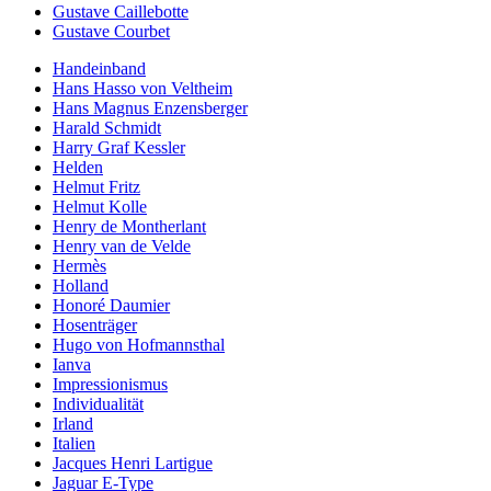
Gustave Caillebotte
Gustave Courbet
Handeinband
Hans Hasso von Veltheim
Hans Magnus Enzensberger
Harald Schmidt
Harry Graf Kessler
Helden
Helmut Fritz
Helmut Kolle
Henry de Montherlant
Henry van de Velde
Hermès
Holland
Honoré Daumier
Hosenträger
Hugo von Hofmannsthal
Ianva
Impressionismus
Individualität
Irland
Italien
Jacques Henri Lartigue
Jaguar E-Type