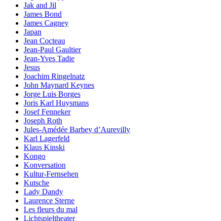
Jak and Jil
James Bond
James Cagney
Japan
Jean Cocteau
Jean-Paul Gaultier
Jean-Yves Tadie
Jesus
Joachim Ringelnatz
John Maynard Keynes
Jorge Luis Borges
Joris Karl Huysmans
Josef Fenneker
Joseph Roth
Jules-Amédée Barbey d’Aurevilly
Karl Lagerfeld
Klaus Kinski
Kongo
Konversation
Kultur-Fernsehen
Kutsche
Lady Dandy
Laurence Sterne
Les fleurs du mal
Lichtspieltheater