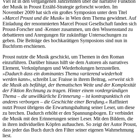
Viel ist in den vergangenen Jahrzehnten über die narrative Funktion
der Musik in Proust Erzähl-Strategie geforscht worden. Im
November 2009 hat sich ein großes Symposion unter dem Titel
»Marcel Proust und die Musik«
in Wien dem Thema gewidmet. Auf
Einladung der renommierten Marcel Proust Gesellschaft fanden sich
Proust-Forscher und -Kenner zusammen, um den Wissensstand zu
debattieren und Anregungen für zukünftige Untersuchungen zu
geben. Die Beiträge des hochkarätigen Symposions sind nun in
Buchform erschienen.
Proust nutzte die Musik geschickt, um Themen in den Roman
einzuführen. Darüber hinaus hilft sie dem Autoren als narratives
Element, Verknüpfungen und Wiederholungen herzustellen.
»Dadurch dass ein dominantes Thema variierend wiederholt
werden kann«
, schreibt Luc Fraisse in ihrem Beitrag,
»erweist sich
die Musik als befähigt, der thematischen Weite und der Komplexität
der Fiktion Rechnung zu tragen. Hinter einem vordergründigen
Thema – die unwillkürliche Erinnerung – ist kontrapunktisch ein
anderes verborgen – die Geschichte einer Berufung.«
Raffiniert
nutzt Proust übrigens die Erwartungshaltung seiner Leser, um diese
zu brechen. Dadurch erhöht er den Spannungsbogen. Er verbindet
die Musik mit den Erinnerungen seiner Leser. Mit den Bildern, die
in ihren individuellen Köpfen auftauchen. So zeigt der Autor Proust,
dass jeder das Buch durch den Filter seiner eigenen Wahrnehmung
liest.