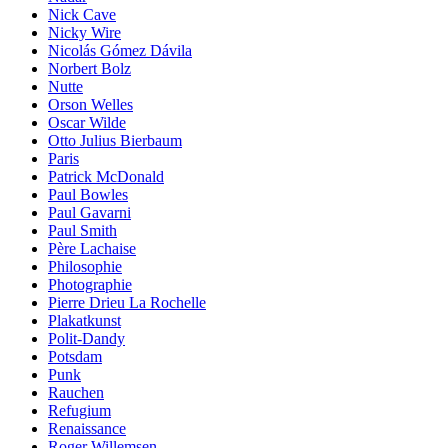
Nick Cave
Nicky Wire
Nicolás Gómez Dávila
Norbert Bolz
Nutte
Orson Welles
Oscar Wilde
Otto Julius Bierbaum
Paris
Patrick McDonald
Paul Bowles
Paul Gavarni
Paul Smith
Père Lachaise
Philosophie
Photographie
Pierre Drieu La Rochelle
Plakatkunst
Polit-Dandy
Potsdam
Punk
Rauchen
Refugium
Renaissance
Roger Willemsen