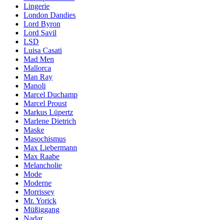
Lingerie
London Dandies
Lord Byron
Lord Savil
LSD
Luisa Casati
Mad Men
Mallorca
Man Ray
Manoli
Marcel Duchamp
Marcel Proust
Markus Lüpertz
Marlene Dietrich
Maske
Masochismus
Max Liebermann
Max Raabe
Melancholie
Mode
Moderne
Morrissey
Mr. Yorick
Müßiggang
Nadar