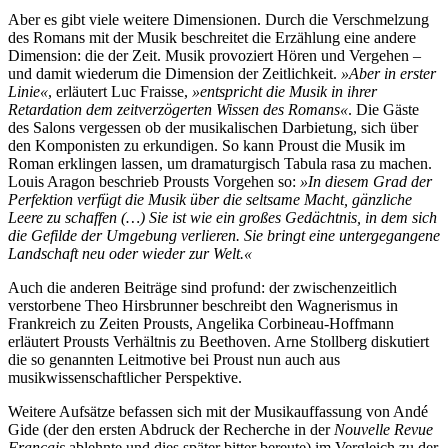
Aber es gibt viele weitere Dimensionen. Durch die Verschmelzung
des Romans mit der Musik beschreitet die Erzählung eine andere
Dimension: die der Zeit. Musik provoziert Hören und Vergehen –
und damit wiederum die Dimension der Zeitlichkeit.
»Aber in erster
Linie«
, erläutert Luc Fraisse,
»entspricht die Musik in ihrer
Retardation dem zeitverzögerten Wissen des Romans«
. Die Gäste
des Salons vergessen ob der musikalischen Darbietung, sich über
den Komponisten zu erkundigen. So kann Proust die Musik im
Roman erklingen lassen, um dramaturgisch Tabula rasa zu machen.
Louis Aragon beschrieb Prousts Vorgehen so:
»In diesem Grad der
Perfektion verfügt die Musik über die seltsame Macht, gänzliche
Leere zu schaffen (…) Sie ist wie ein großes Gedächtnis, in dem sich
die Gefilde der Umgebung verlieren. Sie bringt eine untergegangene
Landschaft neu oder wieder zur Welt.«
Auch die anderen Beiträge sind profund: der zwischenzeitlich
verstorbene Theo Hirsbrunner beschreibt den Wagnerismus in
Frankreich zu Zeiten Prousts, Angelika Corbineau-Hoffmann
erläutert Prousts Verhältnis zu Beethoven. Arne Stollberg diskutiert
die so genannten Leitmotive bei Proust nun auch aus
musikwissenschaftlicher Perspektive.
Weitere Aufsätze befassen sich mit der Musikauffassung von Andé
Gide (der den ersten Abdruck der Recherche in der
Nouvelle Revue
Français
ablehnte und dies später bitter bereute) im Vergleich zu der