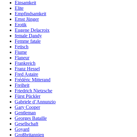
Einsamkeit
Elite
Empfindsamkeit
Ernst Jünger
Erotik
Eugene Delacroix
female Dandy
Femme fatale
Fetisch
Fiume
Flaneur
Frankreich
Franz Hessel
Fred Astaire
Frédéric Mitterand
Freiheit
Friedrich Nietzsche
Fürst Pückler
Gabriele d’Annunzio
Gary Cooper
Gentleman
Georges Bataille
Gesellschaft
Goyard
Großbritannien