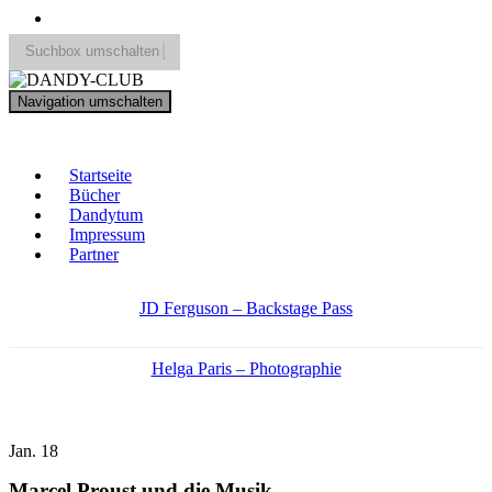
Suchbox umschalten
Search
Navigation umschalten
for:
DANDY-CLUB
Startseite
Bücher
Dandytum
Impressum
Partner
JD Ferguson – Backstage Pass
Helga Paris – Photographie
Jan.
18
Marcel Proust und die Musik