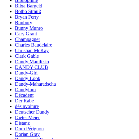
Bibliophilie
Blixa Bargeld
Botho Strauß
Bryan Ferry
Bunbury
Bunny Munro
Cary Grant
Champagner
Charles Baudelaire
Christian McKay
Clark Gable
Dandy Manifesto
DANDY-CLUB
Dandy-Girl
Dandy-Look
Dandy-Maharadscha
Dandytum
Décadent
Der Rabe
désinvolture
Deutscher Dandy
Dieter Meier
Distanz
Dom Pérignon
Dorian Gray