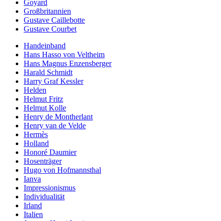
Goyard
Großbritannien
Gustave Caillebotte
Gustave Courbet
Handeinband
Hans Hasso von Veltheim
Hans Magnus Enzensberger
Harald Schmidt
Harry Graf Kessler
Helden
Helmut Fritz
Helmut Kolle
Henry de Montherlant
Henry van de Velde
Hermès
Holland
Honoré Daumier
Hosenträger
Hugo von Hofmannsthal
Ianva
Impressionismus
Individualität
Irland
Italien