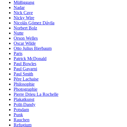
Müßiggang
Nadar
Nick Cave
Nicky Wire
Nicolás Gómez Dávila
Norbert Bolz
Nutte
Orson Welles
Oscar Wilde
Otto Julius Bierbaum
Paris
Patrick McDonald
Paul Bowles
Paul Gavarni
Paul Smith
Père Lachaise
Philosophie
Photographie
Pierre Drieu La Rochelle
Plakatkunst
Polit-Dandy
Potsdam
Punk
Rauchen
Refugium