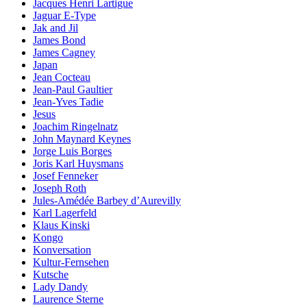
Jacques Henri Lartigue
Jaguar E-Type
Jak and Jil
James Bond
James Cagney
Japan
Jean Cocteau
Jean-Paul Gaultier
Jean-Yves Tadie
Jesus
Joachim Ringelnatz
John Maynard Keynes
Jorge Luis Borges
Joris Karl Huysmans
Josef Fenneker
Joseph Roth
Jules-Amédée Barbey d’Aurevilly
Karl Lagerfeld
Klaus Kinski
Kongo
Konversation
Kultur-Fernsehen
Kutsche
Lady Dandy
Laurence Sterne