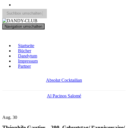
Suchbox umschalten
Search
Navigation umschalten
for:
DANDY-CLUB
Startseite
Bücher
Dandytum
Impressum
Partner
Absolut Cocktailian
Al Pacinos Salomé
Aug.
30
Théophile Gautier – 200. Geburtstag/ l’anniversaire/