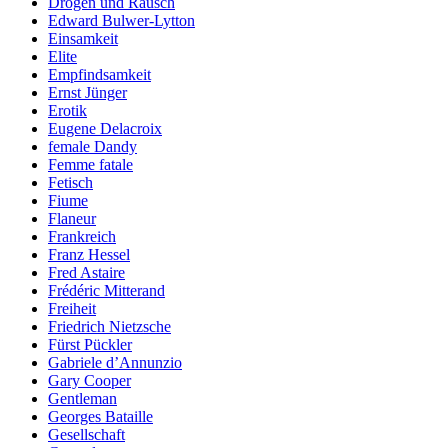
Drogen und Rausch
Edward Bulwer-Lytton
Einsamkeit
Elite
Empfindsamkeit
Ernst Jünger
Erotik
Eugene Delacroix
female Dandy
Femme fatale
Fetisch
Fiume
Flaneur
Frankreich
Franz Hessel
Fred Astaire
Frédéric Mitterand
Freiheit
Friedrich Nietzsche
Fürst Pückler
Gabriele d’Annunzio
Gary Cooper
Gentleman
Georges Bataille
Gesellschaft