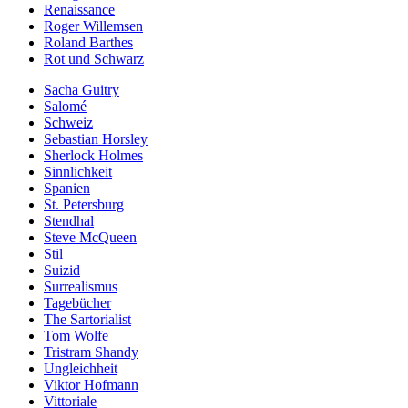
Renaissance
Roger Willemsen
Roland Barthes
Rot und Schwarz
Sacha Guitry
Salomé
Schweiz
Sebastian Horsley
Sherlock Holmes
Sinnlichkeit
Spanien
St. Petersburg
Stendhal
Steve McQueen
Stil
Suizid
Surrealismus
Tagebücher
The Sartorialist
Tom Wolfe
Tristram Shandy
Ungleichheit
Viktor Hofmann
Vittoriale