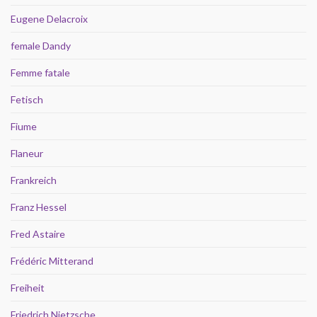
Eugene Delacroix
female Dandy
Femme fatale
Fetisch
Fiume
Flaneur
Frankreich
Franz Hessel
Fred Astaire
Frédéric Mitterand
Freiheit
Friedrich Nietzsche