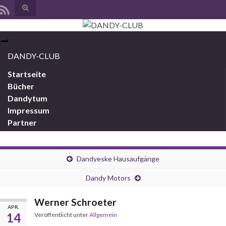
Suchbox
umschalten
Search for:
Navigation
umschalten
DANDY-CLUB
Startseite
Bücher
Dandytum
Impressum
Partner
Dandyeske Hausaufgänge
Dandy Motors
Werner Schroeter
APR.
14
Veröffentlicht unter
Allgemein