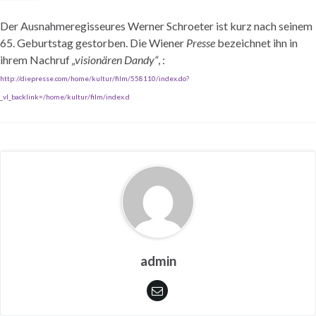
Der Ausnahmeregisseures Werner Schroeter ist kurz nach seinem
65. Geburtstag gestorben. Die Wiener
Presse
bezeichnet ihn in
ihrem Nachruf
„visionären Dandy“
, :
http://diepresse.com/home/kultur/film/558110/index.do?
_vl_backlink=/home/kultur/film/index.d
admin