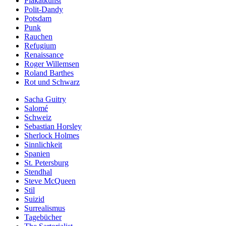
Plakatkunst
Polit-Dandy
Potsdam
Punk
Rauchen
Refugium
Renaissance
Roger Willemsen
Roland Barthes
Rot und Schwarz
Sacha Guitry
Salomé
Schweiz
Sebastian Horsley
Sherlock Holmes
Sinnlichkeit
Spanien
St. Petersburg
Stendhal
Steve McQueen
Stil
Suizid
Surrealismus
Tagebücher