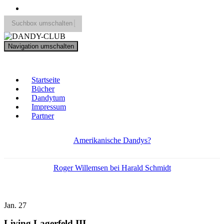
Suchbox umschalten
Search
Navigation umschalten
for:
DANDY-CLUB
Startseite
Bücher
Dandytum
Impressum
Partner
Amerikanische Dandys?
Roger Willemsen bei Harald Schmidt
Jan.
27
Living Lagerfeld III