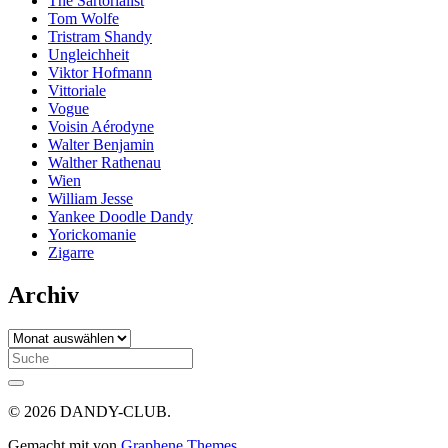
The Sartorialist
Tom Wolfe
Tristram Shandy
Ungleichheit
Viktor Hofmann
Vittoriale
Vogue
Voisin Aérodyne
Walter Benjamin
Walther Rathenau
Wien
William Jesse
Yankee Doodle Dandy
Yorickomanie
Zigarre
Archiv
Archiv
Search
for:
© 2026 DANDY-CLUB.
Gemacht mit
von
Graphene Themes
.