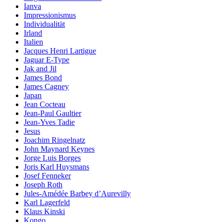
Ianva
Impressionismus
Individualität
Irland
Italien
Jacques Henri Lartigue
Jaguar E-Type
Jak and Jil
James Bond
James Cagney
Japan
Jean Cocteau
Jean-Paul Gaultier
Jean-Yves Tadie
Jesus
Joachim Ringelnatz
John Maynard Keynes
Jorge Luis Borges
Joris Karl Huysmans
Josef Fenneker
Joseph Roth
Jules-Amédée Barbey d’Aurevilly
Karl Lagerfeld
Klaus Kinski
Kongo