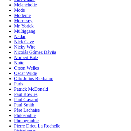
Melancholie
Mode
Moderne
Morrissey
Mr. Yorick
Müßiggang
Nadar
Nick Cave
Nicky Wire
Nicolás Gómez Dávila
Norbert Bolz
Nutte
Orson Welles
Oscar Wilde
Otto Julius Bierbaum
Paris
Patrick McDonald
Paul Bowles
Paul Gavarni
Paul Smith
Père Lachaise
Philosophie
Photographie
Pierre Drieu La Rochelle