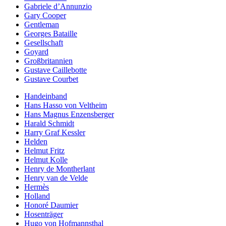
Gabriele d’Annunzio
Gary Cooper
Gentleman
Georges Bataille
Gesellschaft
Goyard
Großbritannien
Gustave Caillebotte
Gustave Courbet
Handeinband
Hans Hasso von Veltheim
Hans Magnus Enzensberger
Harald Schmidt
Harry Graf Kessler
Helden
Helmut Fritz
Helmut Kolle
Henry de Montherlant
Henry van de Velde
Hermès
Holland
Honoré Daumier
Hosenträger
Hugo von Hofmannsthal