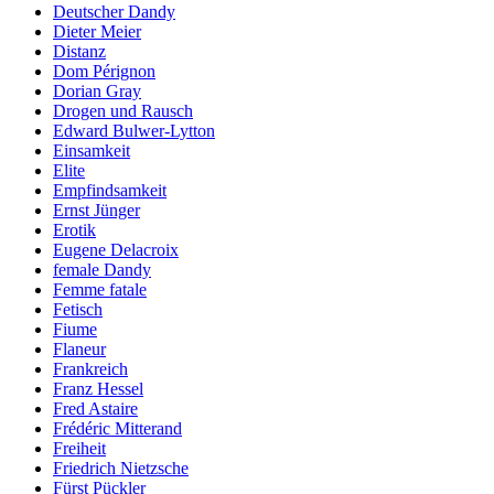
Deutscher Dandy
Dieter Meier
Distanz
Dom Pérignon
Dorian Gray
Drogen und Rausch
Edward Bulwer-Lytton
Einsamkeit
Elite
Empfindsamkeit
Ernst Jünger
Erotik
Eugene Delacroix
female Dandy
Femme fatale
Fetisch
Fiume
Flaneur
Frankreich
Franz Hessel
Fred Astaire
Frédéric Mitterand
Freiheit
Friedrich Nietzsche
Fürst Pückler