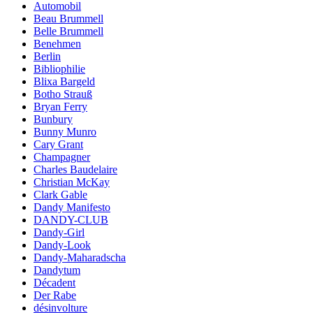
Automobil
Beau Brummell
Belle Brummell
Benehmen
Berlin
Bibliophilie
Blixa Bargeld
Botho Strauß
Bryan Ferry
Bunbury
Bunny Munro
Cary Grant
Champagner
Charles Baudelaire
Christian McKay
Clark Gable
Dandy Manifesto
DANDY-CLUB
Dandy-Girl
Dandy-Look
Dandy-Maharadscha
Dandytum
Décadent
Der Rabe
désinvolture