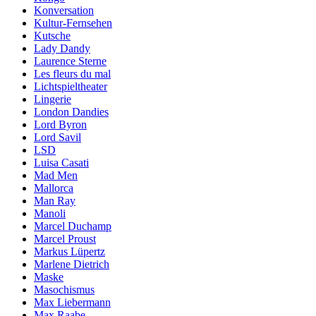
Konversation
Kultur-Fernsehen
Kutsche
Lady Dandy
Laurence Sterne
Les fleurs du mal
Lichtspieltheater
Lingerie
London Dandies
Lord Byron
Lord Savil
LSD
Luisa Casati
Mad Men
Mallorca
Man Ray
Manoli
Marcel Duchamp
Marcel Proust
Markus Lüpertz
Marlene Dietrich
Maske
Masochismus
Max Liebermann
Max Raabe