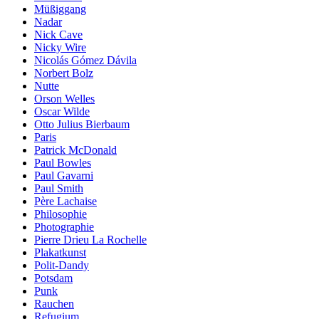
Müßiggang
Nadar
Nick Cave
Nicky Wire
Nicolás Gómez Dávila
Norbert Bolz
Nutte
Orson Welles
Oscar Wilde
Otto Julius Bierbaum
Paris
Patrick McDonald
Paul Bowles
Paul Gavarni
Paul Smith
Père Lachaise
Philosophie
Photographie
Pierre Drieu La Rochelle
Plakatkunst
Polit-Dandy
Potsdam
Punk
Rauchen
Refugium