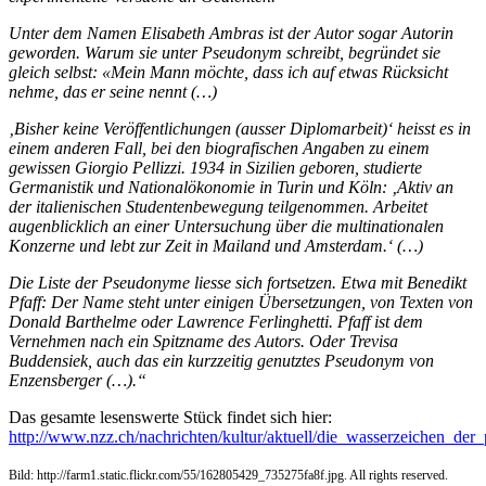
Unter dem Namen Elisabeth Ambras ist der Autor sogar Autorin
geworden. Warum sie unter Pseudonym schreibt, begründet sie
gleich selbst: «Mein Mann möchte, dass ich auf etwas Rücksicht
nehme, das er seine nennt (…)
‚Bisher keine Veröffentlichungen (ausser Diplomarbeit)‘ heisst es in
einem anderen Fall, bei den biografischen Angaben zu einem
gewissen Giorgio Pellizzi. 1934 in Sizilien geboren, studierte
Germanistik und Nationalökonomie in Turin und Köln: ‚Aktiv an
der italienischen Studentenbewegung teilgenommen. Arbeitet
augenblicklich an einer Untersuchung über die multinationalen
Konzerne und lebt zur Zeit in Mailand und Amsterdam.‘ (…)
Die Liste der Pseudonyme liesse sich fortsetzen. Etwa mit Benedikt
Pfaff: Der Name steht unter einigen Übersetzungen, von Texten von
Donald Barthelme oder Lawrence Ferlinghetti. Pfaff ist dem
Vernehmen nach ein Spitzname des Autors. Oder Trevisa
Buddensiek, auch das ein kurzzeitig genutztes Pseudonym von
Enzensberger (…).“
Das gesamte lesenswerte Stück findet sich hier:
http://www.nzz.ch/nachrichten/kultur/aktuell/die_wasserzeichen_der
Bild: http://farm1.static.flickr.com/55/162805429_735275fa8f.jpg. All rights reserved.