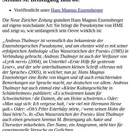
Veröffentlicht unter
Hans Magnus Enzensberger
Die
Neue Züricher Zeitung
gratuliert Hans Magnus Enzensberger
auf eigene nonchalante Art: Sie bringt die Pseudonyme von HME
und zeigt so, wie umfangreich sein Oevre wirklich ist:
„Andreas Thalmayr ist vermutlich das bekannteste der
Enzensbergerschen Pseudonyme, und am ehesten wird es mit seiner
erfolgreichen Anthologie «Das Wasserzeichen der Poesie» (1985) in
Verbindung gebracht. Andreas Thalmayr ist auch der Verfasser von
«Lyrik nervt» (2004), im Untertitel «Erste Hilfe für gestresste
Leser», und der sehr unterhaltsamen kleinen Schrift «Heraus mit
der Sprache» (2005), in welcher, nun ja: Hans Magnus
Enzensberger eine Reihe von klugen und oft auch ernüchternden
Bemerkungen zur Sprache macht, zur deutschen vor allem. Andreas
Thalmayr hat auch einmal eine «Kleine Kulturgeschichte in
Schüttelreimen» publiziert: «Es schwärmten kaum für
Schweinehirten / die Damen, die um Heine schwirrten.» Oder:
«Man sagt sich: Ich vergesse halt, / wie viel mir Hermann Hesse
galt.» Oder: «Ob’s Péter Esterházy störte, / wenn seinen Hohn die
Stasi hörte?». In «Das Wasserzeichen der Poesie» lässt Thalmayr
auch einen gewissen Serenus M. Brezengang als Autor und
Übersetzer mitarbeiten. Der Name, ein Anagramm, steht hier für
experimentelle Versuche an Gedichten.