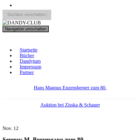
Suchbox umschalten
Search
Navigation umschalten
for:
DANDY-CLUB
Startseite
Bücher
Dandytum
Impressum
Partner
Hans Magnus Enzensberger zum 80.
Auktion bei Zisska & Schauer
Nov.
12
Serenus M. Brezengang zum 80.