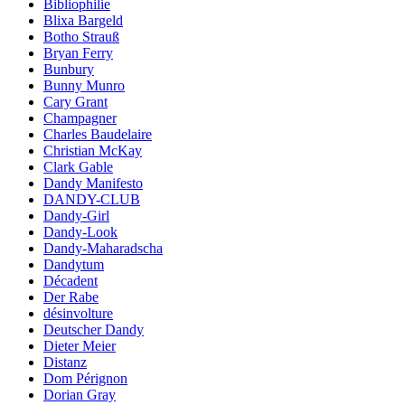
Bibliophilie
Blixa Bargeld
Botho Strauß
Bryan Ferry
Bunbury
Bunny Munro
Cary Grant
Champagner
Charles Baudelaire
Christian McKay
Clark Gable
Dandy Manifesto
DANDY-CLUB
Dandy-Girl
Dandy-Look
Dandy-Maharadscha
Dandytum
Décadent
Der Rabe
désinvolture
Deutscher Dandy
Dieter Meier
Distanz
Dom Pérignon
Dorian Gray