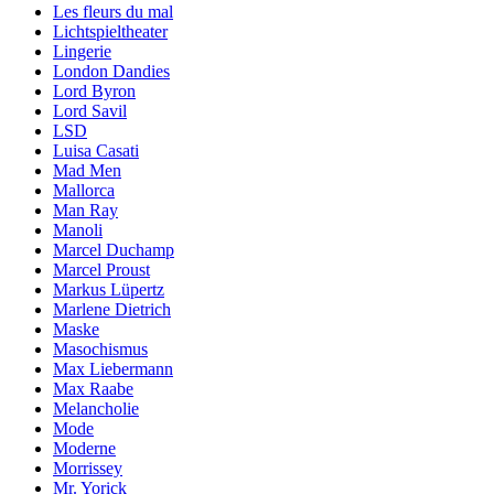
Les fleurs du mal
Lichtspieltheater
Lingerie
London Dandies
Lord Byron
Lord Savil
LSD
Luisa Casati
Mad Men
Mallorca
Man Ray
Manoli
Marcel Duchamp
Marcel Proust
Markus Lüpertz
Marlene Dietrich
Maske
Masochismus
Max Liebermann
Max Raabe
Melancholie
Mode
Moderne
Morrissey
Mr. Yorick