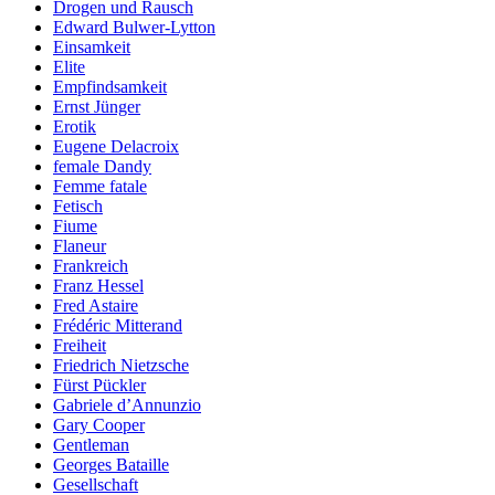
Drogen und Rausch
Edward Bulwer-Lytton
Einsamkeit
Elite
Empfindsamkeit
Ernst Jünger
Erotik
Eugene Delacroix
female Dandy
Femme fatale
Fetisch
Fiume
Flaneur
Frankreich
Franz Hessel
Fred Astaire
Frédéric Mitterand
Freiheit
Friedrich Nietzsche
Fürst Pückler
Gabriele d’Annunzio
Gary Cooper
Gentleman
Georges Bataille
Gesellschaft