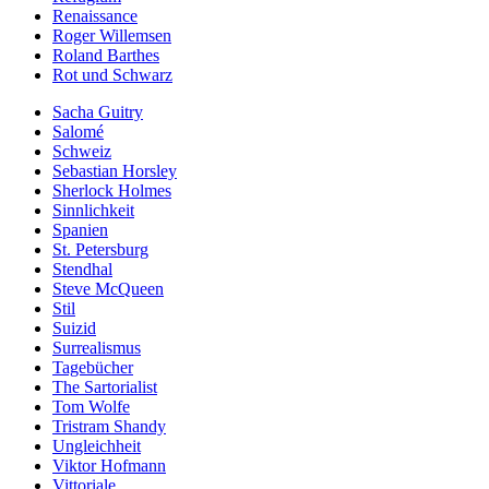
Renaissance
Roger Willemsen
Roland Barthes
Rot und Schwarz
Sacha Guitry
Salomé
Schweiz
Sebastian Horsley
Sherlock Holmes
Sinnlichkeit
Spanien
St. Petersburg
Stendhal
Steve McQueen
Stil
Suizid
Surrealismus
Tagebücher
The Sartorialist
Tom Wolfe
Tristram Shandy
Ungleichheit
Viktor Hofmann
Vittoriale