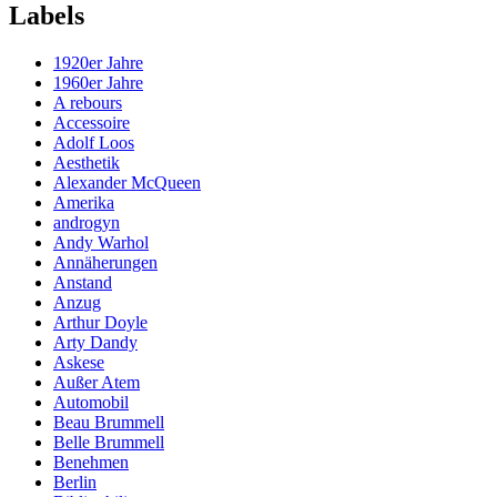
Labels
1920er Jahre
1960er Jahre
A rebours
Accessoire
Adolf Loos
Aesthetik
Alexander McQueen
Amerika
androgyn
Andy Warhol
Annäherungen
Anstand
Anzug
Arthur Doyle
Arty Dandy
Askese
Außer Atem
Automobil
Beau Brummell
Belle Brummell
Benehmen
Berlin