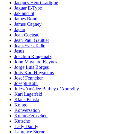
Jacques Henri Lartigue
Jaguar E-Type
Jak and Jil
James Bond
James Cagney
Japan
Jean Cocteau
Jean-Paul Gaultier
Jean-Yves Tadie
Jesus
Joachim Ringelnatz
John Maynard Keynes
Jorge Luis Borges
Joris Karl Huysmans
Josef Fenneker
Joseph Roth
Jules-Amédée Barbey d’Aurevilly
Karl Lagerfeld
Klaus Kinski
Kongo
Konversation
Kultur-Fernsehen
Kutsche
Lady Dandy
Laurence Sterne