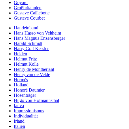
Goyard
Großbritannien
Gustave Caillebotte
Gustave Courbet
Handeinband
Hans Hasso von Veltheim
Hans Magnus Enzensberger
Harald Schmidt
Harry Graf Kessler
Helden
Helmut Fritz
Helmut Kolle
Henry de Montherlant
Henry van de Velde
Hermès
Holland
Honoré Daumier
Hosenträger
Hugo von Hofmannsthal
Ianva
Impressionismus
Individualität
Irland
Italien