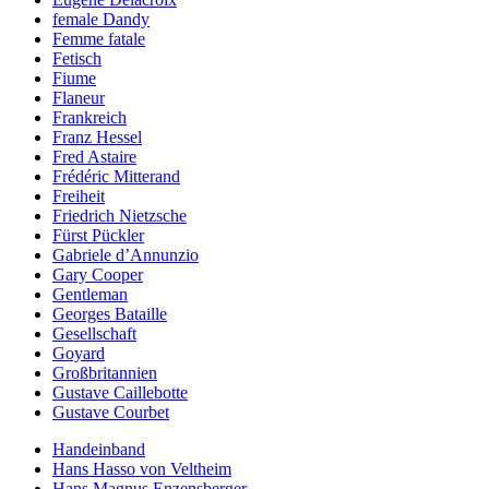
female Dandy
Femme fatale
Fetisch
Fiume
Flaneur
Frankreich
Franz Hessel
Fred Astaire
Frédéric Mitterand
Freiheit
Friedrich Nietzsche
Fürst Pückler
Gabriele d’Annunzio
Gary Cooper
Gentleman
Georges Bataille
Gesellschaft
Goyard
Großbritannien
Gustave Caillebotte
Gustave Courbet
Handeinband
Hans Hasso von Veltheim
Hans Magnus Enzensberger