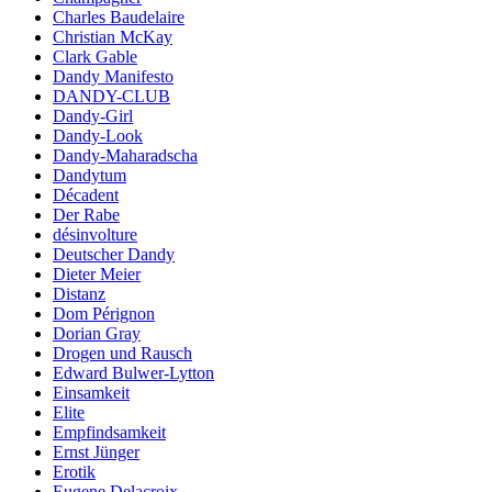
Charles Baudelaire
Christian McKay
Clark Gable
Dandy Manifesto
DANDY-CLUB
Dandy-Girl
Dandy-Look
Dandy-Maharadscha
Dandytum
Décadent
Der Rabe
désinvolture
Deutscher Dandy
Dieter Meier
Distanz
Dom Pérignon
Dorian Gray
Drogen und Rausch
Edward Bulwer-Lytton
Einsamkeit
Elite
Empfindsamkeit
Ernst Jünger
Erotik
Eugene Delacroix