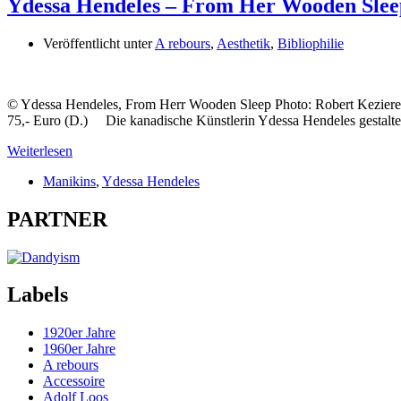
Ydessa Hendeles – From Her Wooden Sle
Veröffentlicht unter
A rebours
,
Aesthetik
,
Bibliophilie
© Ydessa Hendeles, From Herr Wooden Sleep Photo: Robert Keziere
75,- Euro (D.) Die kanadische Künstlerin Ydessa Hendeles gestaltet
Weiterlesen
Manikins
,
Ydessa Hendeles
PARTNER
Labels
1920er Jahre
1960er Jahre
A rebours
Accessoire
Adolf Loos