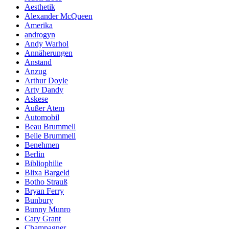
Aesthetik
Alexander McQueen
Amerika
androgyn
Andy Warhol
Annäherungen
Anstand
Anzug
Arthur Doyle
Arty Dandy
Askese
Außer Atem
Automobil
Beau Brummell
Belle Brummell
Benehmen
Berlin
Bibliophilie
Blixa Bargeld
Botho Strauß
Bryan Ferry
Bunbury
Bunny Munro
Cary Grant
Champagner