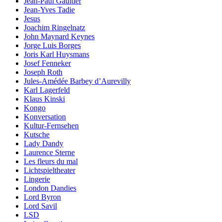
Jean-Paul Gaultier
Jean-Yves Tadie
Jesus
Joachim Ringelnatz
John Maynard Keynes
Jorge Luis Borges
Joris Karl Huysmans
Josef Fenneker
Joseph Roth
Jules-Amédée Barbey d’Aurevilly
Karl Lagerfeld
Klaus Kinski
Kongo
Konversation
Kultur-Fernsehen
Kutsche
Lady Dandy
Laurence Sterne
Les fleurs du mal
Lichtspieltheater
Lingerie
London Dandies
Lord Byron
Lord Savil
LSD