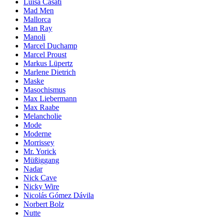
Luisa Casati
Mad Men
Mallorca
Man Ray
Manoli
Marcel Duchamp
Marcel Proust
Markus Lüpertz
Marlene Dietrich
Maske
Masochismus
Max Liebermann
Max Raabe
Melancholie
Mode
Moderne
Morrissey
Mr. Yorick
Müßiggang
Nadar
Nick Cave
Nicky Wire
Nicolás Gómez Dávila
Norbert Bolz
Nutte