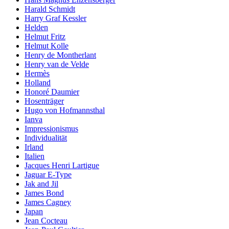
Harald Schmidt
Harry Graf Kessler
Helden
Helmut Fritz
Helmut Kolle
Henry de Montherlant
Henry van de Velde
Hermès
Holland
Honoré Daumier
Hosenträger
Hugo von Hofmannsthal
Ianva
Impressionismus
Individualität
Irland
Italien
Jacques Henri Lartigue
Jaguar E-Type
Jak and Jil
James Bond
James Cagney
Japan
Jean Cocteau