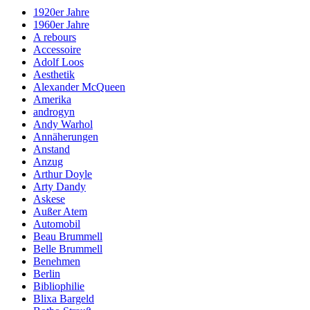
1920er Jahre
1960er Jahre
A rebours
Accessoire
Adolf Loos
Aesthetik
Alexander McQueen
Amerika
androgyn
Andy Warhol
Annäherungen
Anstand
Anzug
Arthur Doyle
Arty Dandy
Askese
Außer Atem
Automobil
Beau Brummell
Belle Brummell
Benehmen
Berlin
Bibliophilie
Blixa Bargeld