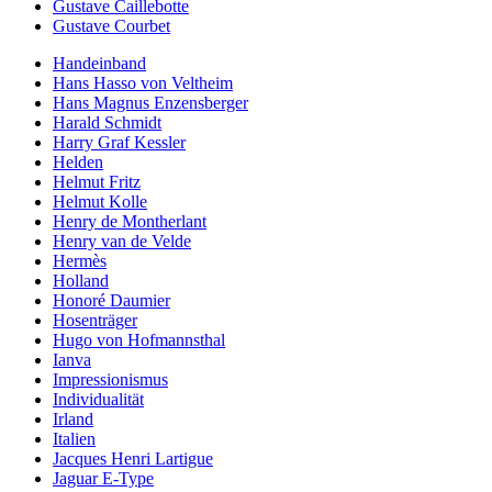
Gustave Caillebotte
Gustave Courbet
Handeinband
Hans Hasso von Veltheim
Hans Magnus Enzensberger
Harald Schmidt
Harry Graf Kessler
Helden
Helmut Fritz
Helmut Kolle
Henry de Montherlant
Henry van de Velde
Hermès
Holland
Honoré Daumier
Hosenträger
Hugo von Hofmannsthal
Ianva
Impressionismus
Individualität
Irland
Italien
Jacques Henri Lartigue
Jaguar E-Type