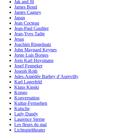
Jak and Jil
James Bond
James Cagney
Japan
Jean Cocteau
Jean-Paul Gaultier
Jean-Yves Tadie
Jesus
Joachim Ringelnatz
John Maynard Keynes
Jorge Luis Borges
Joris Karl Huysmans
Josef Fenneker
Joseph Roth
Jules-Amédée Barbey d’Aurevilly
Karl Lagerfeld
Klaus Kinski
Kongo
Konversation
Kultur-Fernsehen
Kutsche
Lady Dandy
Laurence Sterne
Les fleurs du mal
Lichtspieltheater