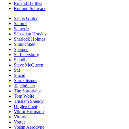
Roland Barthes
Rot und Schwarz
Sacha Guitry
Salomé
Schweiz
Sebastian Horsley
Sherlock Holmes
Sinnlichkeit
Spanien
St. Petersburg
Stendhal
Steve McQueen
Stil
Suizid
Surrealismus
Tagebücher
The Sartorialist
Tom Wolfe
Tristram Shandy
Ungleichheit
Viktor Hofmann
Vittoriale
Vogue
Voisin Aérodyne