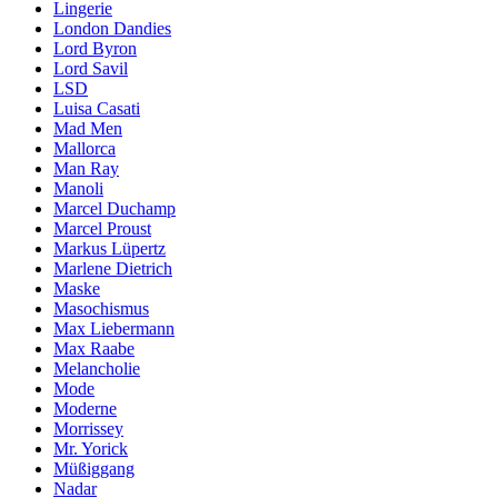
Lingerie
London Dandies
Lord Byron
Lord Savil
LSD
Luisa Casati
Mad Men
Mallorca
Man Ray
Manoli
Marcel Duchamp
Marcel Proust
Markus Lüpertz
Marlene Dietrich
Maske
Masochismus
Max Liebermann
Max Raabe
Melancholie
Mode
Moderne
Morrissey
Mr. Yorick
Müßiggang
Nadar