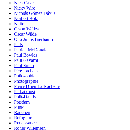
Nick Cave
Nicky Wire
Nicolás Gómez Dávila
Norbert Bolz
Nutte
Orson Welles
Oscar Wilde
Otto Julius Bierbaum
Paris
Patrick McDonald
Paul Bowles
Paul Gavarni
Paul Smith
Père Lachaise
Philosophie
Photographie
Pierre Drieu La Rochelle
Plakatkunst
Polit-Dandy
Potsdam
Punk
Rauchen
Refugium
Renaissance
Roger Willemsen