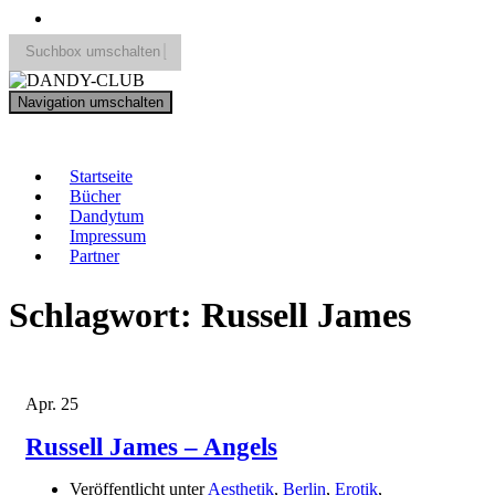
Suchbox umschalten
Search
Navigation umschalten
for:
DANDY-CLUB
Startseite
Bücher
Dandytum
Impressum
Partner
Schlagwort:
Russell James
Apr.
25
Russell James – Angels
Veröffentlicht unter
Aesthetik
,
Berlin
,
Erotik
,