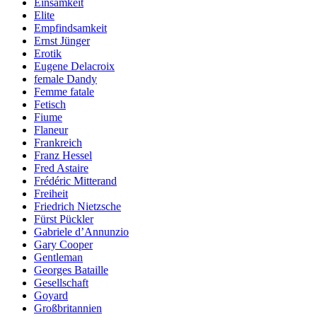
Einsamkeit
Elite
Empfindsamkeit
Ernst Jünger
Erotik
Eugene Delacroix
female Dandy
Femme fatale
Fetisch
Fiume
Flaneur
Frankreich
Franz Hessel
Fred Astaire
Frédéric Mitterand
Freiheit
Friedrich Nietzsche
Fürst Pückler
Gabriele d’Annunzio
Gary Cooper
Gentleman
Georges Bataille
Gesellschaft
Goyard
Großbritannien