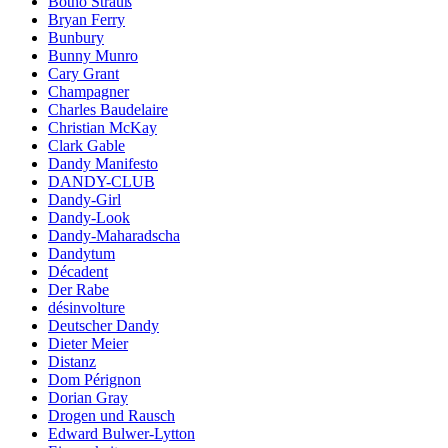
Botho Strauß
Bryan Ferry
Bunbury
Bunny Munro
Cary Grant
Champagner
Charles Baudelaire
Christian McKay
Clark Gable
Dandy Manifesto
DANDY-CLUB
Dandy-Girl
Dandy-Look
Dandy-Maharadscha
Dandytum
Décadent
Der Rabe
désinvolture
Deutscher Dandy
Dieter Meier
Distanz
Dom Pérignon
Dorian Gray
Drogen und Rausch
Edward Bulwer-Lytton