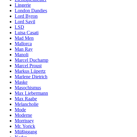
Lingerie
London Dandies
Lord Byron
Lord Savil
LSD
Luisa Casati
Mad Men
Mallorca
Man Ray
Manoli
Marcel Duchamp
Marcel Proust
Markus Lüpertz
Marlene Dietrich
Maske
Masochismus
Max Liebermann
Max Raabe
Melancholie
Mode
Moderne
Morrissey
Mr. Yorick
Müßiggang