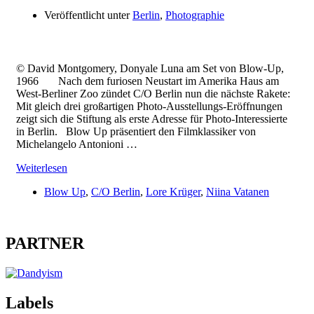
Veröffentlicht unter
Berlin
,
Photographie
© David Montgomery, Donyale Luna am Set von Blow-Up,
1966 Nach dem furiosen Neustart im Amerika Haus am
West-Berliner Zoo zündet C/O Berlin nun die nächste Rakete:
Mit gleich drei großartigen Photo-Ausstellungs-Eröffnungen
zeigt sich die Stiftung als erste Adresse für Photo-Interessierte
in Berlin. Blow Up präsentiert den Filmklassiker von
Michelangelo Antonioni …
Weiterlesen
Blow Up
,
C/O Berlin
,
Lore Krüger
,
Niina Vatanen
PARTNER
Labels