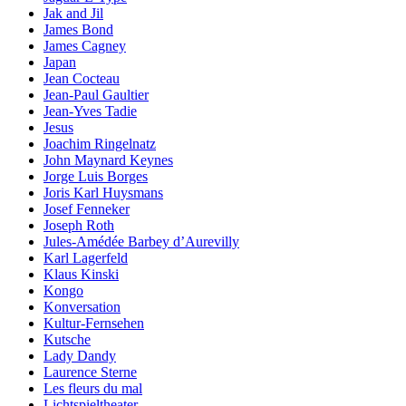
Jak and Jil
James Bond
James Cagney
Japan
Jean Cocteau
Jean-Paul Gaultier
Jean-Yves Tadie
Jesus
Joachim Ringelnatz
John Maynard Keynes
Jorge Luis Borges
Joris Karl Huysmans
Josef Fenneker
Joseph Roth
Jules-Amédée Barbey d’Aurevilly
Karl Lagerfeld
Klaus Kinski
Kongo
Konversation
Kultur-Fernsehen
Kutsche
Lady Dandy
Laurence Sterne
Les fleurs du mal
Lichtspieltheater