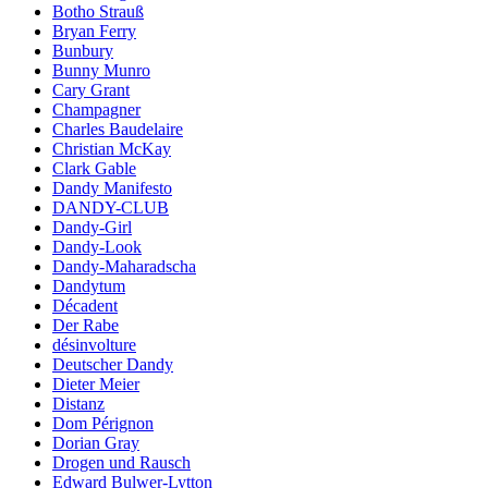
Botho Strauß
Bryan Ferry
Bunbury
Bunny Munro
Cary Grant
Champagner
Charles Baudelaire
Christian McKay
Clark Gable
Dandy Manifesto
DANDY-CLUB
Dandy-Girl
Dandy-Look
Dandy-Maharadscha
Dandytum
Décadent
Der Rabe
désinvolture
Deutscher Dandy
Dieter Meier
Distanz
Dom Pérignon
Dorian Gray
Drogen und Rausch
Edward Bulwer-Lytton