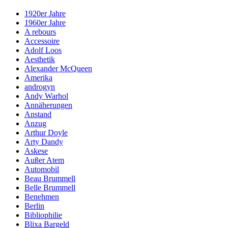
1920er Jahre
1960er Jahre
A rebours
Accessoire
Adolf Loos
Aesthetik
Alexander McQueen
Amerika
androgyn
Andy Warhol
Annäherungen
Anstand
Anzug
Arthur Doyle
Arty Dandy
Askese
Außer Atem
Automobil
Beau Brummell
Belle Brummell
Benehmen
Berlin
Bibliophilie
Blixa Bargeld