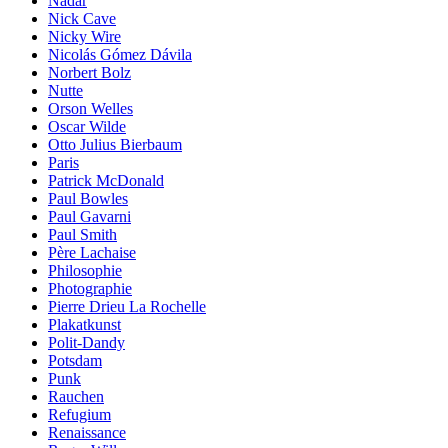
Nadar
Nick Cave
Nicky Wire
Nicolás Gómez Dávila
Norbert Bolz
Nutte
Orson Welles
Oscar Wilde
Otto Julius Bierbaum
Paris
Patrick McDonald
Paul Bowles
Paul Gavarni
Paul Smith
Père Lachaise
Philosophie
Photographie
Pierre Drieu La Rochelle
Plakatkunst
Polit-Dandy
Potsdam
Punk
Rauchen
Refugium
Renaissance