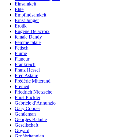
Einsamkeit
Elite
Empfindsamkeit
Ernst Jünger
Erotik
Eugene Delacroix
female Dandy
Femme fatale
Fetisch
Fiume
Flaneur
Frankreich
Franz Hessel
Fred Astaire
Frédéric Mitterand
Freiheit
Friedrich Nietzsche
Fürst Pückler
Gabriele d’Annunzio
Gary Cooper
Gentleman
Georges Bataille
Gesellschaft
Goyard
Großbritannien