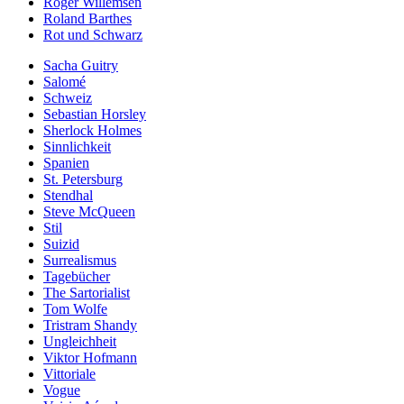
Roger Willemsen
Roland Barthes
Rot und Schwarz
Sacha Guitry
Salomé
Schweiz
Sebastian Horsley
Sherlock Holmes
Sinnlichkeit
Spanien
St. Petersburg
Stendhal
Steve McQueen
Stil
Suizid
Surrealismus
Tagebücher
The Sartorialist
Tom Wolfe
Tristram Shandy
Ungleichheit
Viktor Hofmann
Vittoriale
Vogue