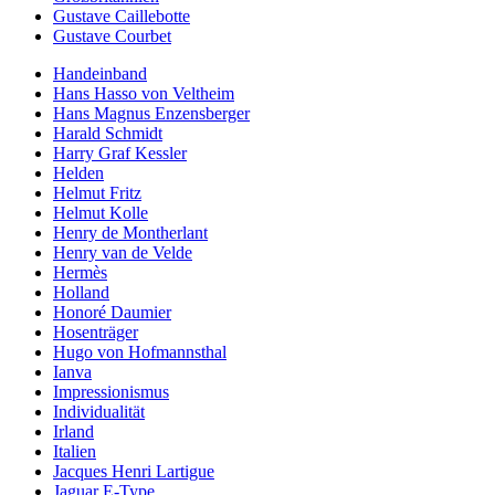
Gustave Caillebotte
Gustave Courbet
Handeinband
Hans Hasso von Veltheim
Hans Magnus Enzensberger
Harald Schmidt
Harry Graf Kessler
Helden
Helmut Fritz
Helmut Kolle
Henry de Montherlant
Henry van de Velde
Hermès
Holland
Honoré Daumier
Hosenträger
Hugo von Hofmannsthal
Ianva
Impressionismus
Individualität
Irland
Italien
Jacques Henri Lartigue
Jaguar E-Type