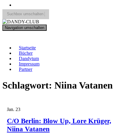
Suchbox umschalten
Search
Navigation umschalten
for:
DANDY-CLUB
Startseite
Bücher
Dandytum
Impressum
Partner
Schlagwort:
Niina Vatanen
Jan.
23
C/O Berlin: Blow Up, Lore Krüger,
Niina Vatanen