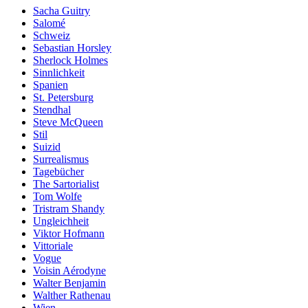
Sacha Guitry
Salomé
Schweiz
Sebastian Horsley
Sherlock Holmes
Sinnlichkeit
Spanien
St. Petersburg
Stendhal
Steve McQueen
Stil
Suizid
Surrealismus
Tagebücher
The Sartorialist
Tom Wolfe
Tristram Shandy
Ungleichheit
Viktor Hofmann
Vittoriale
Vogue
Voisin Aérodyne
Walter Benjamin
Walther Rathenau
Wien