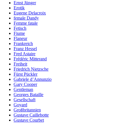
Ernst Jünger
Erotik
Eugene Delacroix
female Dandy
Femme fatale
Fetisch
Fiume
Flaneur
Frankreich
Franz Hessel
Fred Astaire
Frédéric Mitterand
Freiheit
Friedrich Nietzsche
Fürst Pückler
Gabriele d’Annunzio
Gary Cooper
Gentleman
Georges Bataille
Gesellschaft
Goyard
Großbritannien
Gustave Caillebotte
Gustave Courbet