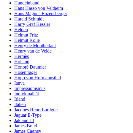
Handeinband
Hans Hasso von Veltheim
Hans Magnus Enzensberger
Harald Schmidt
Harry Graf Kessler
Helden
Helmut Fritz
Helmut Kolle
Henry de Montherlant
Henry van de Velde
Hermès
Holland
Honoré Daumier
Hosenträger
Hugo von Hofmannsthal
Ianva
Impressionismus
Individualität
Irland
Italien
Jacques Henri Lartigue
Jaguar E-Type
Jak and Jil
James Bond
James Cagney