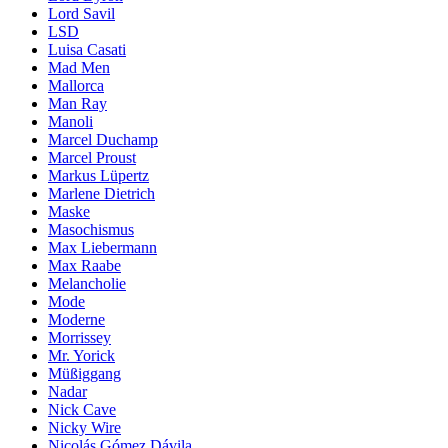
Lord Savil
LSD
Luisa Casati
Mad Men
Mallorca
Man Ray
Manoli
Marcel Duchamp
Marcel Proust
Markus Lüpertz
Marlene Dietrich
Maske
Masochismus
Max Liebermann
Max Raabe
Melancholie
Mode
Moderne
Morrissey
Mr. Yorick
Müßiggang
Nadar
Nick Cave
Nicky Wire
Nicolás Gómez Dávila