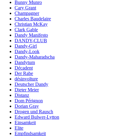
Bunny Munro
Cary Grant
Champagner
Charles Baudelaire
Christian McKay
Clark Gable
Dandy Manifesto
DANDY-CLUB
Dandy-Girl
Dandy-Look
Dandy-Maharadscha
Dandytum
Décadent
Der Rabe
désinvolture
Deutscher Dandy
Dieter Meier
Distanz
Dom Pérignon
Dorian Gray
Drogen und Rausch
Edward Bulwer-Lytton
Einsamkeit
Elite
Empfindsamkeit