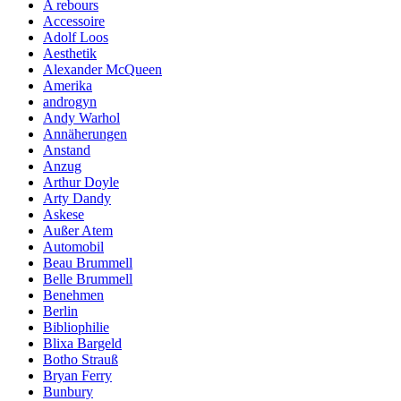
A rebours
Accessoire
Adolf Loos
Aesthetik
Alexander McQueen
Amerika
androgyn
Andy Warhol
Annäherungen
Anstand
Anzug
Arthur Doyle
Arty Dandy
Askese
Außer Atem
Automobil
Beau Brummell
Belle Brummell
Benehmen
Berlin
Bibliophilie
Blixa Bargeld
Botho Strauß
Bryan Ferry
Bunbury