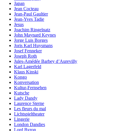
Japan
Jean Cocteau
Jean-Paul Gaultier
Jean-Yves Tadie
Jesus
Joachim Ringelnatz
John Maynard Keynes
Jorge Luis Borges
Joris Karl Huysmans
Josef Fenneker
Joseph Roth
Jules-Amédée Barbey d’Aurevilly
Karl Lagerfeld
Klaus Kinski
Kongo
Konversation
Kultur-Fernsehen
Kutsche
Lady Dandy
Laurence Sterne
Les fleurs du mal
Lichtspieltheater
Lingerie
London Dandies
Lord Byron