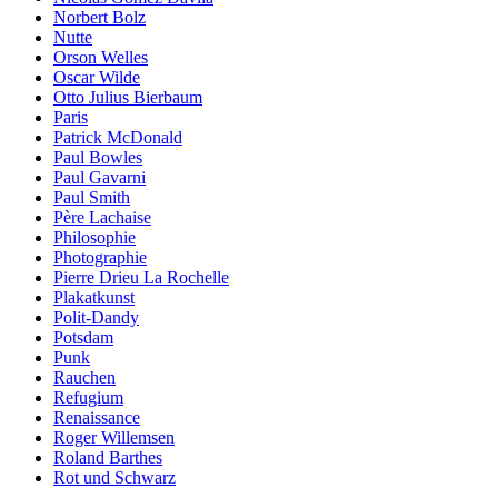
Norbert Bolz
Nutte
Orson Welles
Oscar Wilde
Otto Julius Bierbaum
Paris
Patrick McDonald
Paul Bowles
Paul Gavarni
Paul Smith
Père Lachaise
Philosophie
Photographie
Pierre Drieu La Rochelle
Plakatkunst
Polit-Dandy
Potsdam
Punk
Rauchen
Refugium
Renaissance
Roger Willemsen
Roland Barthes
Rot und Schwarz