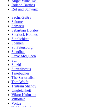
Roger Willemsen
Roland Barthes
Rot und Schwarz
Sacha Guitry
Salomé
Schweiz
Sebastian Horsley
Sherlock Holmes
Sinnlichkeit
Spanien
St. Petersburg
Stendhal
Steve McQueen
Stil
Suizid
Surrealismus
Tagebücher
The Sartorialist
Tom Wolfe
Tristram Shandy
Ungleichheit
Viktor Hofmann
Vittoriale
Vogue