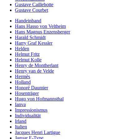
Gustave Caillebotte
Gustave Courbet
Handeinband
Hans Hasso von Veltheim
Hans Magnus Enzensberger
Harald Schmidt
Harry Graf Kessler
Helden
Helmut Fritz
Helmut Kolle
Henry de Montherlant
Henry van de Velde
Hermès
Holland
Honoré Daumier
Hosenträger
Hugo von Hofmannsthal
Ianva
Impressionismus
Individualität
Irland
Italien
Jacques Henri Lartigue
Jaguar E-Type