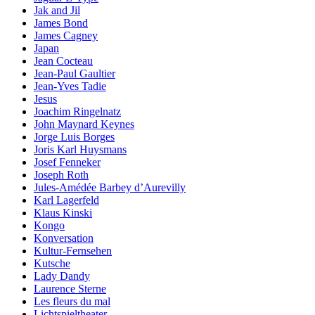
Jak and Jil
James Bond
James Cagney
Japan
Jean Cocteau
Jean-Paul Gaultier
Jean-Yves Tadie
Jesus
Joachim Ringelnatz
John Maynard Keynes
Jorge Luis Borges
Joris Karl Huysmans
Josef Fenneker
Joseph Roth
Jules-Amédée Barbey d’Aurevilly
Karl Lagerfeld
Klaus Kinski
Kongo
Konversation
Kultur-Fernsehen
Kutsche
Lady Dandy
Laurence Sterne
Les fleurs du mal
Lichtspieltheater