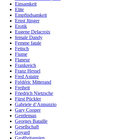
Einsamkeit
Elite
Empfindsamkeit
Ernst Jünger
Erotik
Eugene Delacroix
female Dandy
Femme fatale
Fetisch
Fiume
Flaneur
Frankreich
Franz Hessel
Fred Astaire
Frédéric Mitterand
Freiheit
Friedrich Nietzsche
Fürst Pückler
Gabriele d’Annunzio
Gary Cooper
Gentleman
Georges Bataille
Gesellschaft
Goyard
Großbritannien