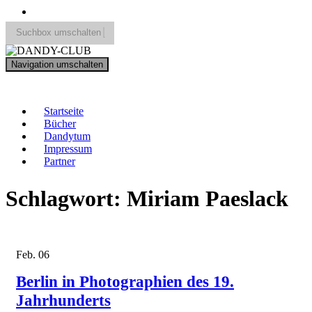
Suchbox umschalten
Search
Navigation umschalten
for:
DANDY-CLUB
Startseite
Bücher
Dandytum
Impressum
Partner
Schlagwort:
Miriam Paeslack
Feb.
06
Berlin in Photographien des 19.
Jahrhunderts