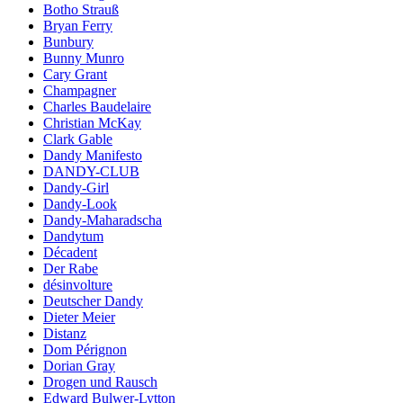
Botho Strauß
Bryan Ferry
Bunbury
Bunny Munro
Cary Grant
Champagner
Charles Baudelaire
Christian McKay
Clark Gable
Dandy Manifesto
DANDY-CLUB
Dandy-Girl
Dandy-Look
Dandy-Maharadscha
Dandytum
Décadent
Der Rabe
désinvolture
Deutscher Dandy
Dieter Meier
Distanz
Dom Pérignon
Dorian Gray
Drogen und Rausch
Edward Bulwer-Lytton