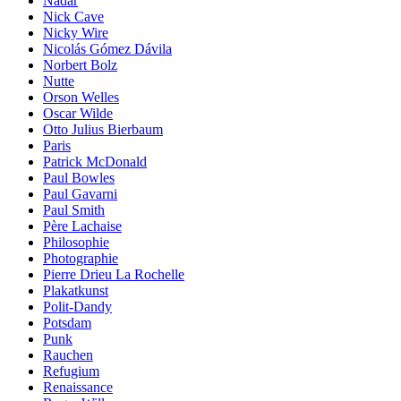
Nadar
Nick Cave
Nicky Wire
Nicolás Gómez Dávila
Norbert Bolz
Nutte
Orson Welles
Oscar Wilde
Otto Julius Bierbaum
Paris
Patrick McDonald
Paul Bowles
Paul Gavarni
Paul Smith
Père Lachaise
Philosophie
Photographie
Pierre Drieu La Rochelle
Plakatkunst
Polit-Dandy
Potsdam
Punk
Rauchen
Refugium
Renaissance