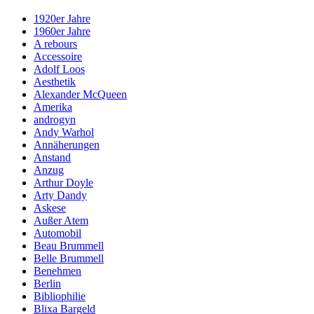
1920er Jahre
1960er Jahre
A rebours
Accessoire
Adolf Loos
Aesthetik
Alexander McQueen
Amerika
androgyn
Andy Warhol
Annäherungen
Anstand
Anzug
Arthur Doyle
Arty Dandy
Askese
Außer Atem
Automobil
Beau Brummell
Belle Brummell
Benehmen
Berlin
Bibliophilie
Blixa Bargeld