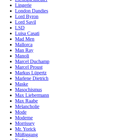
Lingerie
London Dandies
Lord Byron
Lord Savil
LSD
Luisa Casati
Mad Men
Mallorca
Man Ray
Manoli
Marcel Duchamp
Marcel Proust
Markus Lüpertz
Marlene Dietrich
Maske
Masochismus
Max Liebermann
Max Raabe
Melancholie
Mode
Moderne
Morrissey
Mr. Yorick
Müßiggang