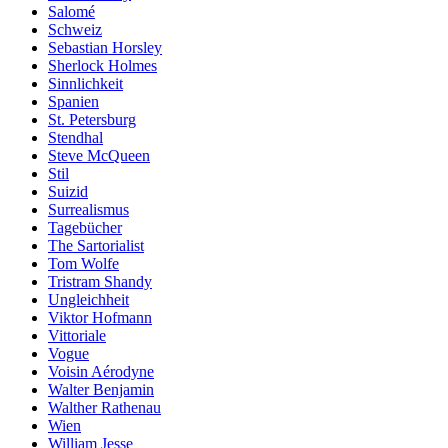
Salomé
Schweiz
Sebastian Horsley
Sherlock Holmes
Sinnlichkeit
Spanien
St. Petersburg
Stendhal
Steve McQueen
Stil
Suizid
Surrealismus
Tagebücher
The Sartorialist
Tom Wolfe
Tristram Shandy
Ungleichheit
Viktor Hofmann
Vittoriale
Vogue
Voisin Aérodyne
Walter Benjamin
Walther Rathenau
Wien
William Jesse