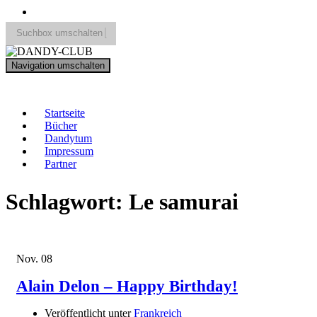
Suchbox umschalten
Search
Navigation umschalten
for:
DANDY-CLUB
Startseite
Bücher
Dandytum
Impressum
Partner
Schlagwort:
Le samurai
Nov.
08
Alain Delon – Happy Birthday!
Veröffentlicht unter
Frankreich