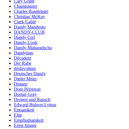
Cary Grant
Champagner
Charles Baudelaire
Christian McKay
Clark Gable
Dandy Manifesto
DANDY-CLUB
Dandy-Girl
Dandy-Look
Dandy-Maharadscha
Dandytum
Décadent
Der Rabe
désinvolture
Deutscher Dandy
Dieter Meier
Distanz
Dom Pérignon
Dorian Gray
Drogen und Rausch
Edward Bulwer-Lytton
Einsamkeit
Elite
Empfindsamkeit
Ernst Jünger