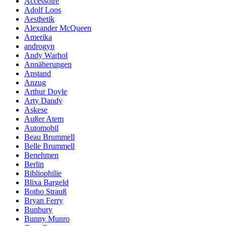
Accessoire
Adolf Loos
Aesthetik
Alexander McQueen
Amerika
androgyn
Andy Warhol
Annäherungen
Anstand
Anzug
Arthur Doyle
Arty Dandy
Askese
Außer Atem
Automobil
Beau Brummell
Belle Brummell
Benehmen
Berlin
Bibliophilie
Blixa Bargeld
Botho Strauß
Bryan Ferry
Bunbury
Bunny Munro