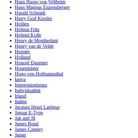
Hans Hasso von Veltheim
Hans Magnus Enzensberger
Harald Schmidt
Harry Graf Kessler
Helden
Helmut Fritz
Helmut Kolle
Henry de Montherlant
Henry van de Velde
Hermès
Holland
Honoré Daumier
Hosenträger
Hugo von Hofmannsthal
Ianva
Impressionismus
Individualität
Irland
Italien
Jacques Henri Lartigue
Jaguar E-Type
Jak and Jil
James Bond
James Cagney
Japan