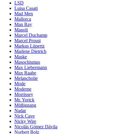
LSD
Luisa Casati
Mad Men
Mallorca
Man Ray
Manoli
Marcel Duchamp
Marcel Proust
Markus Lüpertz
Marlene Dietrich
Maske
Masochismus
Max Liebermann
Max Raabe
Melancholie
Mode
Moderne
Morrissey
Mr. Yorick
Müßiggang
Nadar
Nick Cave
Nicky Wire
Nicolás Gómez Dávila
Norbert Bolz