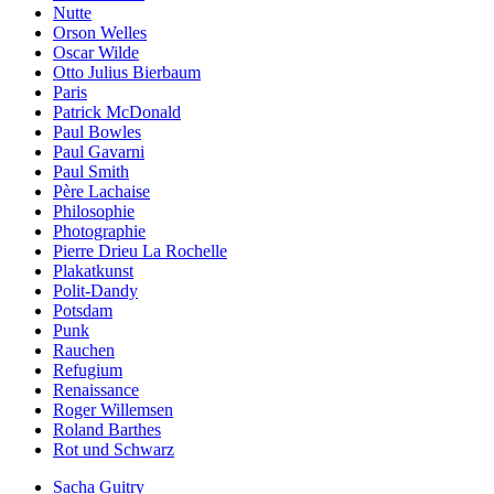
Nutte
Orson Welles
Oscar Wilde
Otto Julius Bierbaum
Paris
Patrick McDonald
Paul Bowles
Paul Gavarni
Paul Smith
Père Lachaise
Philosophie
Photographie
Pierre Drieu La Rochelle
Plakatkunst
Polit-Dandy
Potsdam
Punk
Rauchen
Refugium
Renaissance
Roger Willemsen
Roland Barthes
Rot und Schwarz
Sacha Guitry