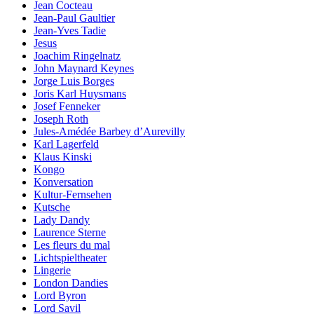
Jean Cocteau
Jean-Paul Gaultier
Jean-Yves Tadie
Jesus
Joachim Ringelnatz
John Maynard Keynes
Jorge Luis Borges
Joris Karl Huysmans
Josef Fenneker
Joseph Roth
Jules-Amédée Barbey d’Aurevilly
Karl Lagerfeld
Klaus Kinski
Kongo
Konversation
Kultur-Fernsehen
Kutsche
Lady Dandy
Laurence Sterne
Les fleurs du mal
Lichtspieltheater
Lingerie
London Dandies
Lord Byron
Lord Savil