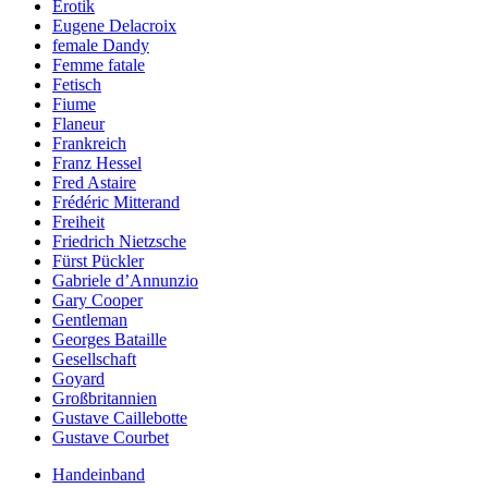
Erotik
Eugene Delacroix
female Dandy
Femme fatale
Fetisch
Fiume
Flaneur
Frankreich
Franz Hessel
Fred Astaire
Frédéric Mitterand
Freiheit
Friedrich Nietzsche
Fürst Pückler
Gabriele d’Annunzio
Gary Cooper
Gentleman
Georges Bataille
Gesellschaft
Goyard
Großbritannien
Gustave Caillebotte
Gustave Courbet
Handeinband