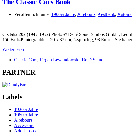
The Classic Cars Book
Veröffentlicht unter
1960er Jahre
,
A rebours
,
Aesthetik
,
Automo
Cisitalia 202 (1947-1952) Photo © René Staud Studios GmbH, Leon
150 Farb-Photographien. 29 x 37 cm, 5-sprachig, 98 Euro. Sie haben
Weiterlesen
Classic Cars
,
Jürgen Lewandowski
,
René Staud
PARTNER
Labels
1920er Jahre
1960er Jahre
A rebours
Accessoire
Adolf Loos