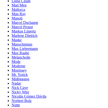
Luisa Casati
Mad Men
Mallorca
Man Ray
Manoli
Marcel Duchamp
Marcel Proust
Markus Lüpertz
Marlene Dietrich
Maske
Masochismus
Max Liebermann
Max Raabe
Melancholie
Mode
Moderne
Morrissey
Mr. Yorick
Müßiggang
Nadar
Nick Cave
Nicky Wire
Nicolás Gómez Dávila
Norbert Bolz
Nutte