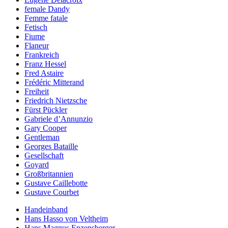
female Dandy
Femme fatale
Fetisch
Fiume
Flaneur
Frankreich
Franz Hessel
Fred Astaire
Frédéric Mitterand
Freiheit
Friedrich Nietzsche
Fürst Pückler
Gabriele d’Annunzio
Gary Cooper
Gentleman
Georges Bataille
Gesellschaft
Goyard
Großbritannien
Gustave Caillebotte
Gustave Courbet
Handeinband
Hans Hasso von Veltheim
Hans Magnus Enzensberger