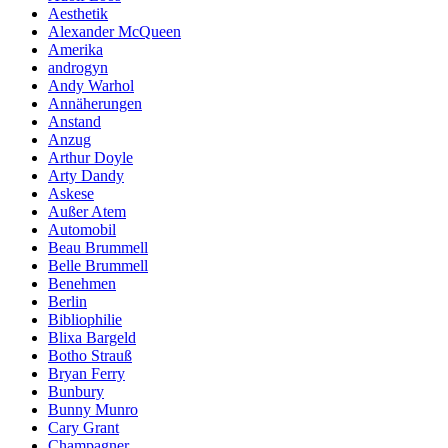
Aesthetik
Alexander McQueen
Amerika
androgyn
Andy Warhol
Annäherungen
Anstand
Anzug
Arthur Doyle
Arty Dandy
Askese
Außer Atem
Automobil
Beau Brummell
Belle Brummell
Benehmen
Berlin
Bibliophilie
Blixa Bargeld
Botho Strauß
Bryan Ferry
Bunbury
Bunny Munro
Cary Grant
Champagner