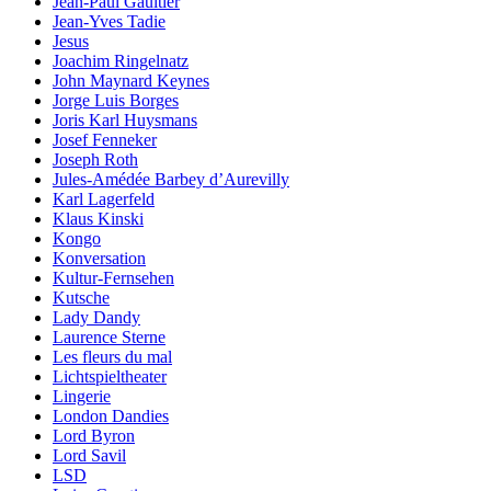
Jean-Paul Gaultier
Jean-Yves Tadie
Jesus
Joachim Ringelnatz
John Maynard Keynes
Jorge Luis Borges
Joris Karl Huysmans
Josef Fenneker
Joseph Roth
Jules-Amédée Barbey d’Aurevilly
Karl Lagerfeld
Klaus Kinski
Kongo
Konversation
Kultur-Fernsehen
Kutsche
Lady Dandy
Laurence Sterne
Les fleurs du mal
Lichtspieltheater
Lingerie
London Dandies
Lord Byron
Lord Savil
LSD