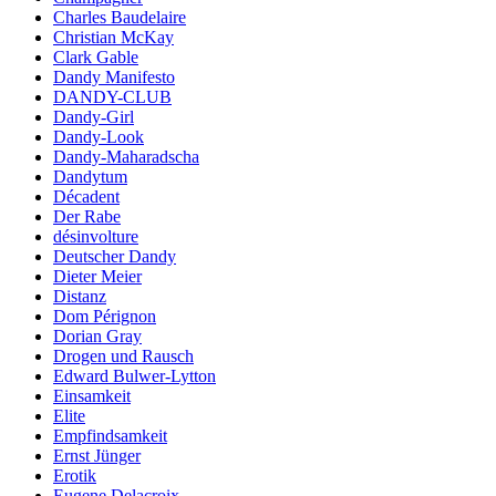
Charles Baudelaire
Christian McKay
Clark Gable
Dandy Manifesto
DANDY-CLUB
Dandy-Girl
Dandy-Look
Dandy-Maharadscha
Dandytum
Décadent
Der Rabe
désinvolture
Deutscher Dandy
Dieter Meier
Distanz
Dom Pérignon
Dorian Gray
Drogen und Rausch
Edward Bulwer-Lytton
Einsamkeit
Elite
Empfindsamkeit
Ernst Jünger
Erotik
Eugene Delacroix