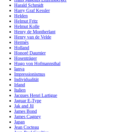
Harald Schmidt
Harry Graf Kessler
Helden
Helmut Fritz
Helmut Kolle
Henry de Montherlant
Henry van de Velde
Hermès
Holland
Honoré Daumier
Hosenträger
Hugo von Hofmannsthal
Ianva
Impressionismus
Individualität
Irland
Italien
Jacques Henri Lartigue
Jaguar E-Type
Jak and Jil
James Bond
James Cagney
Japan
Jean Cocteau