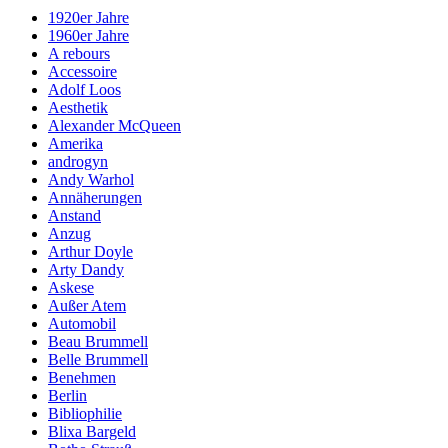
1920er Jahre
1960er Jahre
A rebours
Accessoire
Adolf Loos
Aesthetik
Alexander McQueen
Amerika
androgyn
Andy Warhol
Annäherungen
Anstand
Anzug
Arthur Doyle
Arty Dandy
Askese
Außer Atem
Automobil
Beau Brummell
Belle Brummell
Benehmen
Berlin
Bibliophilie
Blixa Bargeld