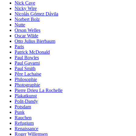
Nick Cave
Nicky Wire
Nicolás Gómez Dávila
Norbert Bolz
Nutte
Orson Welles
Oscar Wilde
Otto Julius Bierbaum
Paris
Patrick McDonald
Paul Bowles
Paul Gavarni
Paul Smith
Père Lachaise
Philosophie
Photographie
Pierre Drieu La Rochelle
Plakatkunst
Polit-Dandy
Potsdam
Punk
Rauchen
Refugium
Renaissance
Roger Willemsen