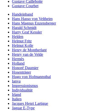
Gustave Caillebotte
Gustave Courbet
Handeinband
Hans Hasso von Veltheim
Hans Magnus Enzensberger
Harald Schmidt
Harry Graf Kessler
Helden
Helmut Fritz
Helmut Kolle
Henry de Montherlant
Henry van de Velde
Hermès
Holland
Honoré Daumier
Hosenträger
Hugo von Hofmannsthal
Ianva
Impressionismus
Individualität
Irland
Italien
Jacques Henri Lartigue
Jaguar E-Type