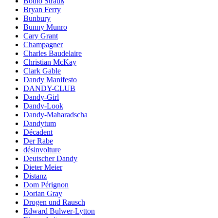
Botho Strauß
Bryan Ferry
Bunbury
Bunny Munro
Cary Grant
Champagner
Charles Baudelaire
Christian McKay
Clark Gable
Dandy Manifesto
DANDY-CLUB
Dandy-Girl
Dandy-Look
Dandy-Maharadscha
Dandytum
Décadent
Der Rabe
désinvolture
Deutscher Dandy
Dieter Meier
Distanz
Dom Pérignon
Dorian Gray
Drogen und Rausch
Edward Bulwer-Lytton