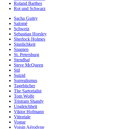
Roland Barthes
Rot und Schwarz
Sacha Guitry
Salomé
Schweiz
Sebastian Horsley
Sherlock Holmes
Sinnlichkeit
Spanien
St. Petersburg
Stendhal
Steve McQueen
Stil
Suizid
Surrealismus
Tagebücher
The Sartorialist
Tom Wolfe
Tristram Shandy
Ungleichheit
Viktor Hofmann
Vittoriale
Vogue
Voisin Aérodyne