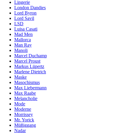
Lingerie
London Dandies
Lord Byron
Lord Savil
LSD
Luisa Casati
Mad Men
Mallorca
Man Ray
Manoli
Marcel Duchamp
Marcel Proust
Markus Lüpertz
Marlene Dietrich
Maske
Masochismus
Max Liebermann
Max Raabe
Melancholie
Mode
Moderne
Morrissey
Mr. Yorick
Müßiggang
Nadar