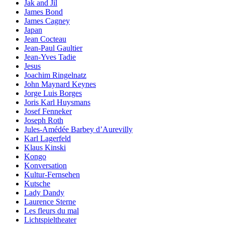
Jak and Jil
James Bond
James Cagney
Japan
Jean Cocteau
Jean-Paul Gaultier
Jean-Yves Tadie
Jesus
Joachim Ringelnatz
John Maynard Keynes
Jorge Luis Borges
Joris Karl Huysmans
Josef Fenneker
Joseph Roth
Jules-Amédée Barbey d’Aurevilly
Karl Lagerfeld
Klaus Kinski
Kongo
Konversation
Kultur-Fernsehen
Kutsche
Lady Dandy
Laurence Sterne
Les fleurs du mal
Lichtspieltheater