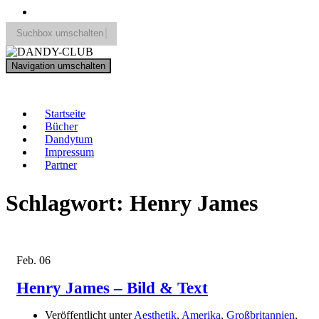
Suchbox umschalten
Search
Navigation umschalten
for:
DANDY-CLUB
Startseite
Bücher
Dandytum
Impressum
Partner
Schlagwort:
Henry James
Feb.
06
Henry James – Bild & Text
Veröffentlicht unter
Aesthetik
,
Amerika
,
Großbritannien
,