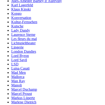
Jules-Amédée Barbey d’Aurevilly
Karl Lagerfeld
Klaus Kinski
Kongo
Konversation
Kultur-Fernsehen
Kutsche
Lady Dandy
Laurence Sterne
Les fleurs du mal
Lichtspieltheater
Lingerie
London Dandies
Lord Byron
Lord Savil
LSD
Luisa Casati
Mad Men
Mallorca
Man Ray
Manoli
Marcel Duchamp
Marcel Proust
Markus Lüpertz
Marlene Dietrich