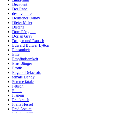
Décadent
Der Rabe
désinvolture
Deutscher Dandy
Dieter Meier
Distanz
Dom Pérignon
Dorian Gray
Drogen und Rausch
Edward Bulwer-Lytton
Einsamkeit
Elite
Empfindsamkeit
Ernst Jünger
Erotik
Eugene Delacroix
female Dandy
Femme fatale
Fetisch
Fiume
Flaneur
Frankreich
Franz Hessel
Fred Astaire