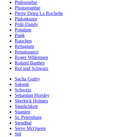
Philosophie
Photographie
Pierre Drieu La Rochelle
Plakatkunst
Polit-Dandy
Potsdam
Punk
Rauchen
Refugium
Renaissance
Roger Willemsen
Roland Barthes
Rot und Schwarz
Sacha Guitry
Salomé
Schweiz
Sebastian Horsley
Sherlock Holmes
Sinnlichkeit
Spanien
St. Petersburg
Stendhal
Steve McQueen
Stil