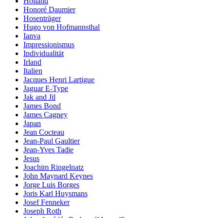
Holland
Honoré Daumier
Hosenträger
Hugo von Hofmannsthal
Ianva
Impressionismus
Individualität
Irland
Italien
Jacques Henri Lartigue
Jaguar E-Type
Jak and Jil
James Bond
James Cagney
Japan
Jean Cocteau
Jean-Paul Gaultier
Jean-Yves Tadie
Jesus
Joachim Ringelnatz
John Maynard Keynes
Jorge Luis Borges
Joris Karl Huysmans
Josef Fenneker
Joseph Roth