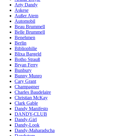
Arty Dandy
Askese
Außer Atem
Automobil
Beau Brummell
Belle Brummell
Benehmen
Berlin
Bibliophilie
Blixa Bargeld
Botho Strauß
Bryan Ferry
Bunbury
Bunny Munro
Cary Grant
Champagner
Charles Baudelaire
Christian McKay
Clark Gable
Dandy Manifesto
DANDY-CLUB
Dandy-Girl
Dandy-Look
Dandy-Maharadscha
Dandytum