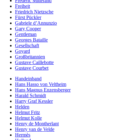
Frédéric Mitterand
Freiheit
Friedrich Nietzsche
Fürst Pückler
Gabriele d’Annunzio
Gary Cooper
Gentleman
Georges Bataille
Gesellschaft
Goyard
Großbritannien
Gustave Caillebotte
Gustave Courbet
Handeinband
Hans Hasso von Veltheim
Hans Magnus Enzensberger
Harald Schmidt
Harry Graf Kessler
Helden
Helmut Fritz
Helmut Kolle
Henry de Montherlant
Henry van de Velde
Hermès