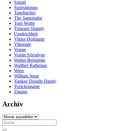
Suizid
Surrealismus
Tagebücher
The Sartorialist
Tom Wolfe
Tristram Shandy
Ungleichheit
Viktor Hofmann
Vittoriale
Vogue
Voisin Aérodyne
Walter Benjamin
Walther Rathenau
Wien
William Jesse
Yankee Doodle Dandy
Yorickomanie
Zigarre
Archiv
Archiv
Search
for: