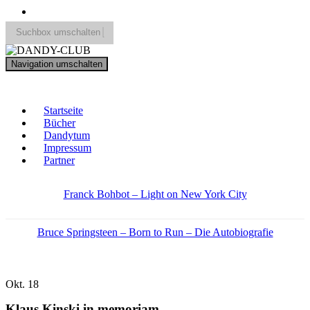
Suchbox umschalten
Search
Navigation umschalten
for:
DANDY-CLUB
Startseite
Bücher
Dandytum
Impressum
Partner
Franck Bohbot – Light on New York City
Bruce Springsteen – Born to Run – Die Autobiografie
Okt.
18
Klaus Kinski in memoriam