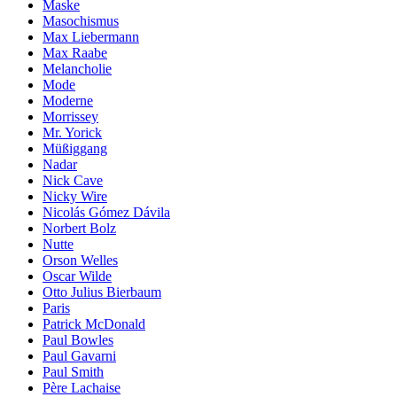
Maske
Masochismus
Max Liebermann
Max Raabe
Melancholie
Mode
Moderne
Morrissey
Mr. Yorick
Müßiggang
Nadar
Nick Cave
Nicky Wire
Nicolás Gómez Dávila
Norbert Bolz
Nutte
Orson Welles
Oscar Wilde
Otto Julius Bierbaum
Paris
Patrick McDonald
Paul Bowles
Paul Gavarni
Paul Smith
Père Lachaise