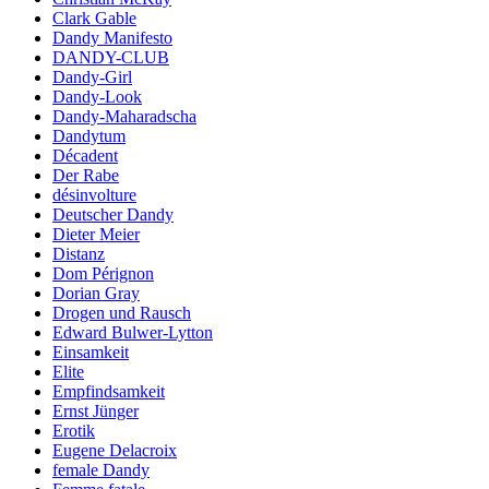
Clark Gable
Dandy Manifesto
DANDY-CLUB
Dandy-Girl
Dandy-Look
Dandy-Maharadscha
Dandytum
Décadent
Der Rabe
désinvolture
Deutscher Dandy
Dieter Meier
Distanz
Dom Pérignon
Dorian Gray
Drogen und Rausch
Edward Bulwer-Lytton
Einsamkeit
Elite
Empfindsamkeit
Ernst Jünger
Erotik
Eugene Delacroix
female Dandy