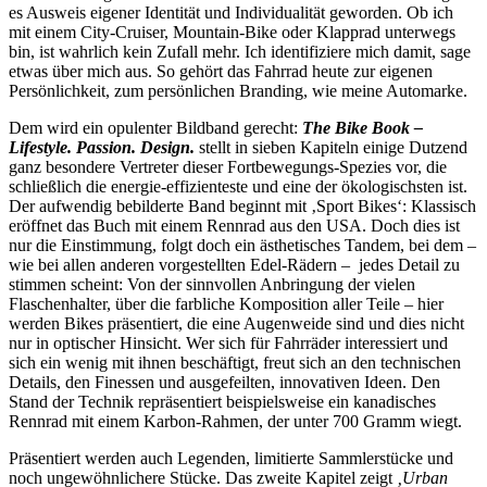
es Ausweis eigener Identität und Individualität geworden. Ob ich
mit einem City-Cruiser, Mountain-Bike oder Klapprad unterwegs
bin, ist wahrlich kein Zufall mehr. Ich identifiziere mich damit, sage
etwas über mich aus. So gehört das Fahrrad heute zur eigenen
Persönlichkeit, zum persönlichen Branding, wie meine Automarke.
Dem wird ein opulenter Bildband gerecht:
The Bike Book –
Lifestyle. Passion. Design.
stellt in sieben Kapiteln einige Dutzend
ganz besondere Vertreter dieser Fortbewegungs-Spezies vor, die
schließlich die energie-effizienteste und eine der ökologischsten ist.
Der aufwendig bebilderte Band beginnt mit ‚Sport Bikes‘: Klassisch
eröffnet das Buch mit einem Rennrad aus den USA. Doch dies ist
nur die Einstimmung, folgt doch ein ästhetisches Tandem, bei dem –
wie bei allen anderen vorgestellten Edel-Rädern – jedes Detail zu
stimmen scheint: Von der sinnvollen Anbringung der vielen
Flaschenhalter, über die farbliche Komposition aller Teile – hier
werden Bikes präsentiert, die eine Augenweide sind und dies nicht
nur in optischer Hinsicht. Wer sich für Fahrräder interessiert und
sich ein wenig mit ihnen beschäftigt, freut sich an den technischen
Details, den Finessen und ausgefeilten, innovativen Ideen. Den
Stand der Technik repräsentiert beispielsweise ein kanadisches
Rennrad mit einem Karbon-Rahmen, der unter 700 Gramm wiegt.
Präsentiert werden auch Legenden, limitierte Sammlerstücke und
noch ungewöhnlichere Stücke. Das zweite Kapitel zeigt
‚Urban