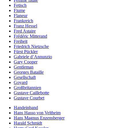
Femme fatale
Fetisch
Fiume
Flaneur
Frankreich
Franz Hessel
Fred Astaire
Frédéric Mitterand
Freiheit
Friedrich Nietzsche
Fürst Pückler
Gabriele d’Annunzio
Gary Cooper
Gentleman
Georges Bataille
Gesellschaft
Goyard
Großbritannien
Gustave Caillebotte
Gustave Courbet
Handeinband
Hans Hasso von Veltheim
Hans Magnus Enzensberger
Harald Schmidt