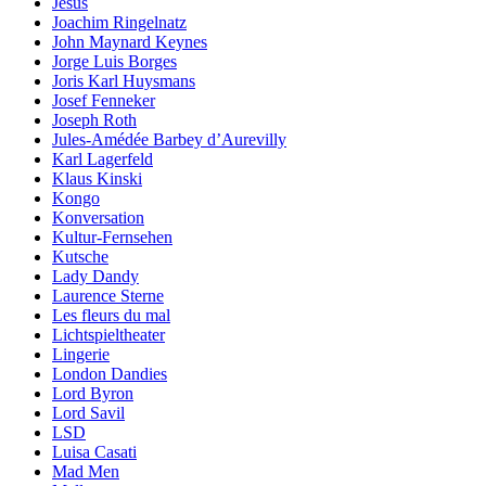
Jesus
Joachim Ringelnatz
John Maynard Keynes
Jorge Luis Borges
Joris Karl Huysmans
Josef Fenneker
Joseph Roth
Jules-Amédée Barbey d’Aurevilly
Karl Lagerfeld
Klaus Kinski
Kongo
Konversation
Kultur-Fernsehen
Kutsche
Lady Dandy
Laurence Sterne
Les fleurs du mal
Lichtspieltheater
Lingerie
London Dandies
Lord Byron
Lord Savil
LSD
Luisa Casati
Mad Men