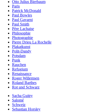
Otto Julius Bierbaum
Paris
Patrick McDonald
Paul Bowles
Paul Gavarni
Paul Smith
Père Lachaise
Philosophie
Photographie
Pierre Drieu La Rochelle
Plakatkunst
Polit-Dandy
Potsdam
Punk
Rauchen
Refugium
Renaissance
Roger Willemsen
Roland Barthes
Rot und Schwarz
Sacha Guitry
Salomé
Schweiz
Sebastian Horsley