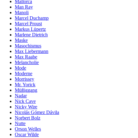
Mallorca
Man Ray
Manoli
Marcel Duchamp
Marcel Proust
Markus Lüpertz
Marlene Dietrich
Maske
Masochismus
Max Liebermann
Max Raabe
Melancholie
Mode
Moderne
Morrissey
Mr. Yorick
Müßiggang
Nadar
Nick Cave
Nicky Wire
Nicolás Gómez Dávila
Norbert Bolz
Nutte
Orson Welles
Oscar Wilde