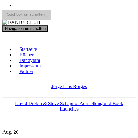
Suchbox umschalten
Search
Navigation umschalten
for:
DANDY-CLUB
Startseite
Bücher
Dandytum
Impressum
Partner
Jorge Luis Borges
David Drebin & Steve Schapiro: Ausstellung und Book
Launches
Aug.
26