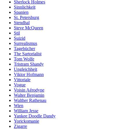
Sherlock Holmes
Sinnlichkeit
Spanien
St. Petersburg
Stendhal
Steve McQueen
Stil
Suizid
Surrealismus
Tagebücher
The Sartorialist
Tom Wolfe
Tristram Shandy
Ungleichheit
Viktor Hofmann
Vittoriale
Vogue
Voisin Aérodyne
Walter Benjamin
Walther Rathenau
Wien
William Jesse
Yankee Doodle Dandy
Yorickomanie
Zigarre