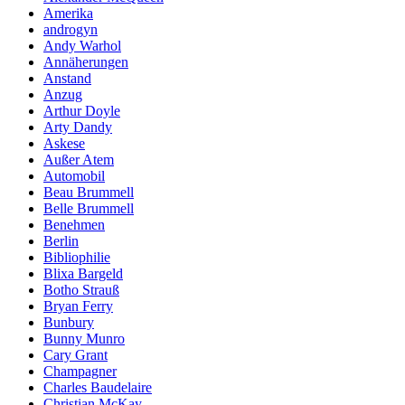
Amerika
androgyn
Andy Warhol
Annäherungen
Anstand
Anzug
Arthur Doyle
Arty Dandy
Askese
Außer Atem
Automobil
Beau Brummell
Belle Brummell
Benehmen
Berlin
Bibliophilie
Blixa Bargeld
Botho Strauß
Bryan Ferry
Bunbury
Bunny Munro
Cary Grant
Champagner
Charles Baudelaire
Christian McKay