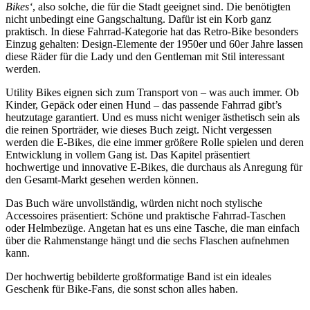
Bikes‘
, also solche, die für die Stadt geeignet sind. Die benötigten
nicht unbedingt eine Gangschaltung. Dafür ist ein Korb ganz
praktisch. In diese Fahrrad-Kategorie hat das Retro-Bike besonders
Einzug gehalten: Design-Elemente der 1950er und 60er Jahre lassen
diese Räder für die Lady und den Gentleman mit Stil interessant
werden.
Utility Bikes eignen sich zum Transport von – was auch immer. Ob
Kinder, Gepäck oder einen Hund – das passende Fahrrad gibt’s
heutzutage garantiert. Und es muss nicht weniger ästhetisch sein als
die reinen Sporträder, wie dieses Buch zeigt. Nicht vergessen
werden die E-Bikes, die eine immer größere Rolle spielen und deren
Entwicklung in vollem Gang ist. Das Kapitel präsentiert
hochwertige und innovative E-Bikes, die durchaus als Anregung für
den Gesamt-Markt gesehen werden können.
Das Buch wäre unvollständig, würden nicht noch stylische
Accessoires präsentiert: Schöne und praktische Fahrrad-Taschen
oder Helmbezüge. Angetan hat es uns eine Tasche, die man einfach
über die Rahmenstange hängt und die sechs Flaschen aufnehmen
kann.
Der hochwertig bebilderte großformatige Band ist ein ideales
Geschenk für Bike-Fans, die sonst schon alles haben.