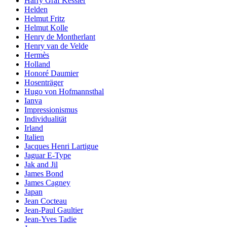
Harry Graf Kessler
Helden
Helmut Fritz
Helmut Kolle
Henry de Montherlant
Henry van de Velde
Hermès
Holland
Honoré Daumier
Hosenträger
Hugo von Hofmannsthal
Ianva
Impressionismus
Individualität
Irland
Italien
Jacques Henri Lartigue
Jaguar E-Type
Jak and Jil
James Bond
James Cagney
Japan
Jean Cocteau
Jean-Paul Gaultier
Jean-Yves Tadie