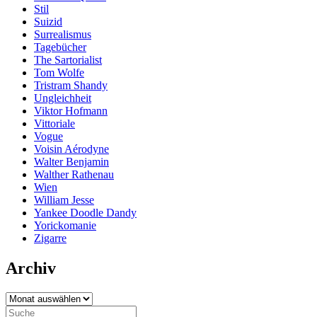
Stil
Suizid
Surrealismus
Tagebücher
The Sartorialist
Tom Wolfe
Tristram Shandy
Ungleichheit
Viktor Hofmann
Vittoriale
Vogue
Voisin Aérodyne
Walter Benjamin
Walther Rathenau
Wien
William Jesse
Yankee Doodle Dandy
Yorickomanie
Zigarre
Archiv
Archiv
Search