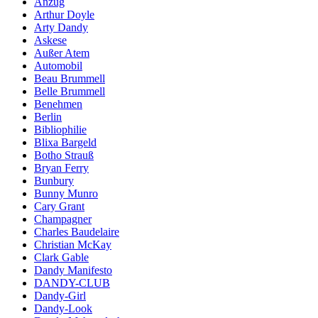
Anzug
Arthur Doyle
Arty Dandy
Askese
Außer Atem
Automobil
Beau Brummell
Belle Brummell
Benehmen
Berlin
Bibliophilie
Blixa Bargeld
Botho Strauß
Bryan Ferry
Bunbury
Bunny Munro
Cary Grant
Champagner
Charles Baudelaire
Christian McKay
Clark Gable
Dandy Manifesto
DANDY-CLUB
Dandy-Girl
Dandy-Look