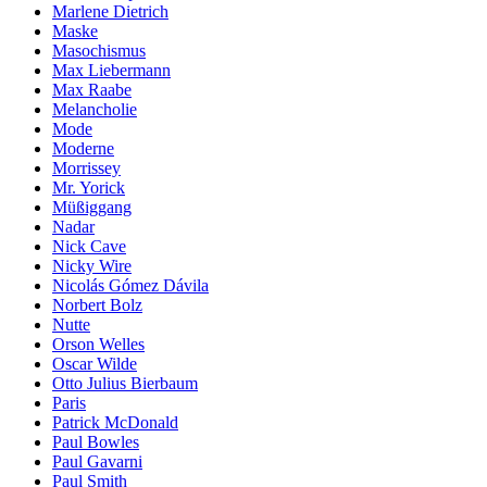
Marlene Dietrich
Maske
Masochismus
Max Liebermann
Max Raabe
Melancholie
Mode
Moderne
Morrissey
Mr. Yorick
Müßiggang
Nadar
Nick Cave
Nicky Wire
Nicolás Gómez Dávila
Norbert Bolz
Nutte
Orson Welles
Oscar Wilde
Otto Julius Bierbaum
Paris
Patrick McDonald
Paul Bowles
Paul Gavarni
Paul Smith