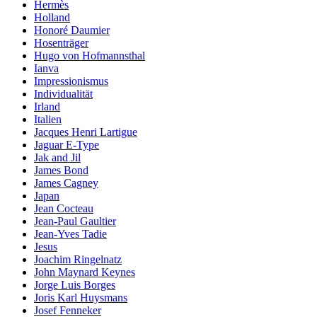
Hermès
Holland
Honoré Daumier
Hosenträger
Hugo von Hofmannsthal
Ianva
Impressionismus
Individualität
Irland
Italien
Jacques Henri Lartigue
Jaguar E-Type
Jak and Jil
James Bond
James Cagney
Japan
Jean Cocteau
Jean-Paul Gaultier
Jean-Yves Tadie
Jesus
Joachim Ringelnatz
John Maynard Keynes
Jorge Luis Borges
Joris Karl Huysmans
Josef Fenneker