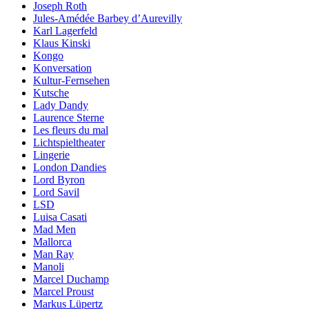
Joseph Roth
Jules-Amédée Barbey d’Aurevilly
Karl Lagerfeld
Klaus Kinski
Kongo
Konversation
Kultur-Fernsehen
Kutsche
Lady Dandy
Laurence Sterne
Les fleurs du mal
Lichtspieltheater
Lingerie
London Dandies
Lord Byron
Lord Savil
LSD
Luisa Casati
Mad Men
Mallorca
Man Ray
Manoli
Marcel Duchamp
Marcel Proust
Markus Lüpertz