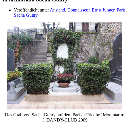
Veröffentlicht unter
Anstand
,
Connaisseur
,
Ernst Jünger
,
Paris
,
Sacha Guitry
Das Grab von Sacha Guitry auf dem Pariser Friedhof Montmartre
© DANDY-CLUB 2009