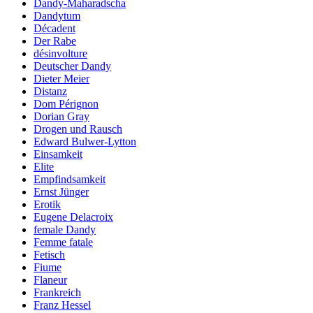
Dandy-Maharadscha
Dandytum
Décadent
Der Rabe
désinvolture
Deutscher Dandy
Dieter Meier
Distanz
Dom Pérignon
Dorian Gray
Drogen und Rausch
Edward Bulwer-Lytton
Einsamkeit
Elite
Empfindsamkeit
Ernst Jünger
Erotik
Eugene Delacroix
female Dandy
Femme fatale
Fetisch
Fiume
Flaneur
Frankreich
Franz Hessel