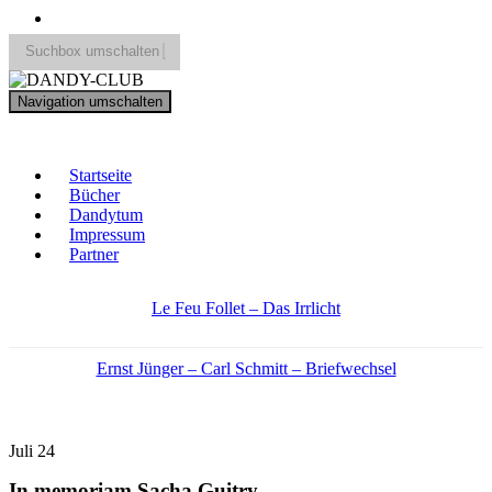
Suchbox umschalten
Search
Navigation umschalten
for:
DANDY-CLUB
Startseite
Bücher
Dandytum
Impressum
Partner
Le Feu Follet – Das Irrlicht
Ernst Jünger – Carl Schmitt – Briefwechsel
Juli
24
In memoriam Sacha Guitry