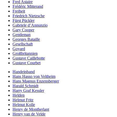
Fred Astaire
Frédéric Mitterand
Freiheit
Friedrich Nietzsche
Fürst Pückler
Gabriele d’Annunzio
Gary Cooper
Gentleman
Georges Bataille
Gesellschaft
Goyard
Großbritannien
Gustave Caillebotte
Gustave Courbet
Handeinband
Hans Hasso von Veltheim
Hans Magnus Enzensberger
Harald Schmidt
Harry Graf Kessler
Helden
Helmut Fritz
Helmut Kolle
Henry de Montherlant
Henry van de Velde