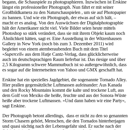
begann, die Schauspiele zu photographieren. Inzwischen ist Erskine
längst ein professioneller Photograph. Nun fährt er mit seiner
Großbildkamera zu den Naturschauspielen , um sie auf Photopapier
zu bannen. Und wie ein Photograph, der etwas auf sich hält, –
macht er es analog. Von den Auswüchsen der Digitalphotographie
hält der Amerikaner nicht viel. Viele Bilder seien heute mittels
Photoshop so stärk verändert, dass sie mit ihrem Objekt kaum noch
Ähnlichkeit hätten, sagt er. Eine Ausstellung in der Witzenhausen
Gallery in New York (noch bis zum 3. Dezember 2011) wird
begleitet von einem atemberaubenden Buch mit dem Titel
»
Supercell
«
aus dem Hatje Cantz-Verlag, dass glücklicherweise
auch im deutschsprachigen Raum lieferbar ist. Das riesige und über
2,5 Kilogramm schwere Mammutbuch ist so außergewöhnlich, dass
es sogar auf die Internetseiten von Yahoo und GMX geschafft hat.
Erskine hat ein spezielles Jagdgebiet, die sogenannte Tornado Alley.
Hier prallen gegensätzliche Luftmassen aufeinander: Aus Kanada
und den Rocky Mountains kommt die kalte und trockene Luft, aus
dem Golf von Mexiko die heiße, feuchte und aus der Sonora-Wüste
heiße aber trockene Luftmassen. »Und dann haben wir eine Party«,
sagt Erskine.
Der Photograph betont allerdings, dass er nicht zu den so genannten
Storm Chasern gehört, Menschen, die den Tornados hinterherjagen
und quasi süchtig nach der Lebensgefahr sind. Er suche nach der