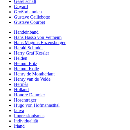
Gesellschaft
Goyard
Großbritannien
Gustave Caillebotte
Gustave Courbet
Handeinband
Hans Hasso von Veltheim
Hans Magnus Enzensberger
Harald Schmidt
Harry Graf Kessler
Helden
Helmut Fritz
Helmut Kolle
Henry de Montherlant
Henry van de Velde
Hermès
Holland
Honoré Daumier
Hosenträger
Hugo von Hofmannsthal
Ianva
Impressionismus
Individualität
Irland