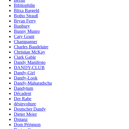
Berlin
Bibliophilie
Blixa Bargeld
Botho Strauß
Bryan Ferry
Bunbury
Bunny Munro
Cary Grant
Champagner
Charles Baudelaire
Christian McKay
Clark Gable
Dandy Manifesto
DANDY-CLUB
Dandy-Girl
Dandy-Look
Dandy-Maharadscha
Dandytum
Décadent
Der Rabe
désinvolture
Deutscher Dandy
Dieter Meier
Distanz
Dom Pérignon