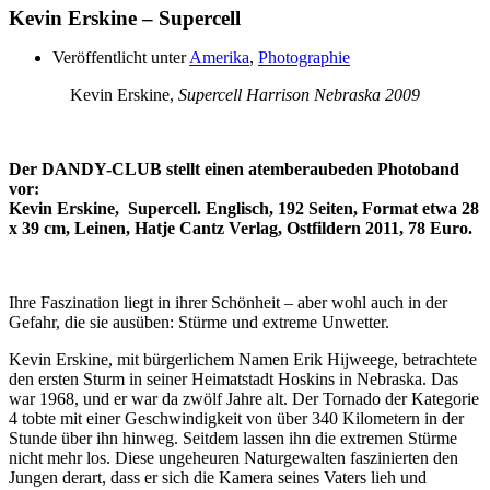
Kevin Erskine – Supercell
Veröffentlicht unter
Amerika
,
Photographie
Kevin Erskine,
Supercell Harrison Nebraska 2009
Der DANDY-CLUB stellt einen atemberaubeden Photoband
vor:
Kevin Erskine, Supercell. Englisch, 192 Seiten, Format etwa 28
x 39 cm, Leinen, Hatje Cantz Verlag, Ostfildern 2011, 78 Euro.
Ihre Faszination liegt in ihrer Schönheit – aber wohl auch in der
Gefahr, die sie ausüben: Stürme und extreme Unwetter.
Kevin Erskine, mit bürgerlichem Namen Erik Hijweege, betrachtete
den ersten Sturm in seiner Heimatstadt Hoskins in Nebraska. Das
war 1968, und er war da zwölf Jahre alt. Der Tornado der Kategorie
4 tobte mit einer Geschwindigkeit von über 340 Kilometern in der
Stunde über ihn hinweg. Seitdem lassen ihn die extremen Stürme
nicht mehr los. Diese ungeheuren Naturgewalten faszinierten den
Jungen derart, dass er sich die Kamera seines Vaters lieh und