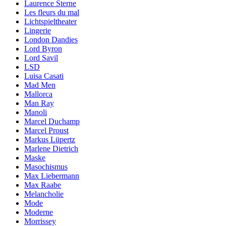
Laurence Sterne
Les fleurs du mal
Lichtspieltheater
Lingerie
London Dandies
Lord Byron
Lord Savil
LSD
Luisa Casati
Mad Men
Mallorca
Man Ray
Manoli
Marcel Duchamp
Marcel Proust
Markus Lüpertz
Marlene Dietrich
Maske
Masochismus
Max Liebermann
Max Raabe
Melancholie
Mode
Moderne
Morrissey