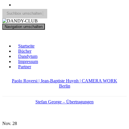
Suchbox umschalten
Search
Navigation umschalten
for:
DANDY-CLUB
Startseite
Bücher
Dandytum
Impressum
Partner
Paolo Roversi | Jean-Baptiste Huynh | CAMERA WORK
Berlin
Stefan George – Übertragungen
Nov.
28