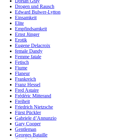
Dorian Gray
Drogen und Rausch
Edward Bulwer-Lytton
Einsamkeit
Elite
Empfindsamkeit
Ernst Jünger
Erotik
Eugene Delacroix
female Dandy
Femme fatale
Fetisch
Fiume
Flaneur
Frankreich
Franz Hessel
Fred Astaire
Frédéric Mitterand
Freiheit
Friedrich Nietzsche
Fürst Pückler
Gabriele d’Annunzio
Gary Cooper
Gentleman
Georges Bataille