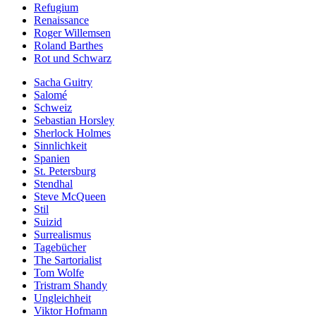
Refugium
Renaissance
Roger Willemsen
Roland Barthes
Rot und Schwarz
Sacha Guitry
Salomé
Schweiz
Sebastian Horsley
Sherlock Holmes
Sinnlichkeit
Spanien
St. Petersburg
Stendhal
Steve McQueen
Stil
Suizid
Surrealismus
Tagebücher
The Sartorialist
Tom Wolfe
Tristram Shandy
Ungleichheit
Viktor Hofmann