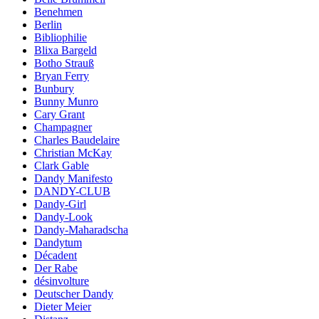
Benehmen
Berlin
Bibliophilie
Blixa Bargeld
Botho Strauß
Bryan Ferry
Bunbury
Bunny Munro
Cary Grant
Champagner
Charles Baudelaire
Christian McKay
Clark Gable
Dandy Manifesto
DANDY-CLUB
Dandy-Girl
Dandy-Look
Dandy-Maharadscha
Dandytum
Décadent
Der Rabe
désinvolture
Deutscher Dandy
Dieter Meier