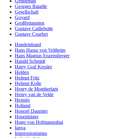
Gentleman
Georges Bataille
Gesellschaft
Goyard
Großbritannien
Gustave Caillebotte
Gustave Courbet
Handeinband
Hans Hasso von Veltheim
Hans Magnus Enzensberger
Harald Schmidt
Harry Graf Kessler
Helden
Helmut Fritz
Helmut Kolle
Henry de Montherlant
Henry van de Velde
Hermès
Holland
Honoré Daumier
Hosenträger
Hugo von Hofmannsthal
Ianva
Impressionismus