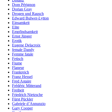
Distanz
Dom Pérignon
Dorian Gray
Drogen und Rausch
Edward Bulwer-Lytton
Einsamkeit
Elite
Empfindsamkeit
Ernst Jünger
Erotik
Eugene Delacroix
female Dandy
Femme fatale
Fetisch
Fiume
Flaneur
Frankreich
Franz Hessel
Fred Astaire
Frédéric Mitterand
Freiheit
Friedrich Nietzsche
Fürst Pückler
Gabriele d’Annunzio
Gary Cooper