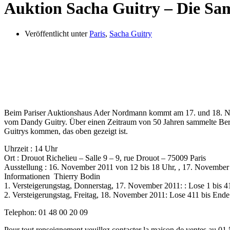
Auktion Sacha Guitry – Die S
Veröffentlicht unter
Paris
,
Sacha Guitry
Beim Pariser Auktionshaus Ader Nordmann kommt am 17. und 18. N
vom Dandy Guitry. Über einen Zeitraum von 50 Jahren sammelte Bern
Guitrys kommen, das oben gezeigt ist.
Uhrzeit : 14 Uhr
Ort : Drouot Richelieu – Salle 9 – 9, rue Drouot – 75009 Paris
Ausstellung : 16. November 2011 von 12 bis 18 Uhr, , 17. November 
Informationen Thierry Bodin
1. Versteigerungstag, Donnerstag, 17. November 2011: : Lose 1 bis 4
2. Versteigerungstag, Freitag, 18. November 2011: Lose 411 bis Ende
Telephon: 01 48 00 20 09
Pour tout renseignement veuillez contacter la maison de ventes au 01