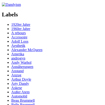
Labels
1920er Jahre
1960er Jahre
A rebours
Accessoire
Adolf Loos
Aesthetik
Alexander McQueen
Amerika
androgyn
Andy Warhol
Annäherungen
Anstand
Anzug
Arthur Doyle
Arty Dandy
Askese
Außer Atem
Automobil
Beau Brummell
Belle Brummell