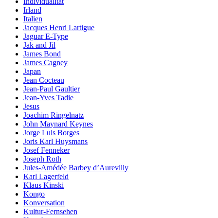
Individualität
Irland
Italien
Jacques Henri Lartigue
Jaguar E-Type
Jak and Jil
James Bond
James Cagney
Japan
Jean Cocteau
Jean-Paul Gaultier
Jean-Yves Tadie
Jesus
Joachim Ringelnatz
John Maynard Keynes
Jorge Luis Borges
Joris Karl Huysmans
Josef Fenneker
Joseph Roth
Jules-Amédée Barbey d’Aurevilly
Karl Lagerfeld
Klaus Kinski
Kongo
Konversation
Kultur-Fernsehen