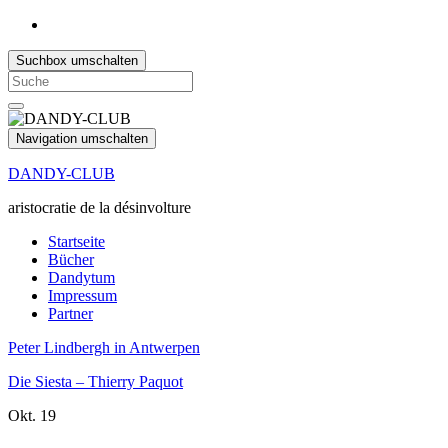
Suchbox umschalten
Search
for:
Navigation umschalten
DANDY-CLUB
aristocratie de la désinvolture
Startseite
Bücher
Dandytum
Impressum
Partner
Peter Lindbergh in Antwerpen
Die Siesta – Thierry Paquot
Okt.
19